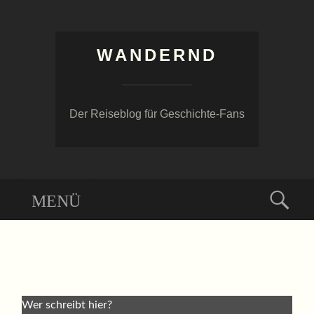
WANDERND
Der Reiseblog für Geschichte-Fans
Menü
Suc
ZUM
INHALT
SPRINGEN
Wer schreibt hier?