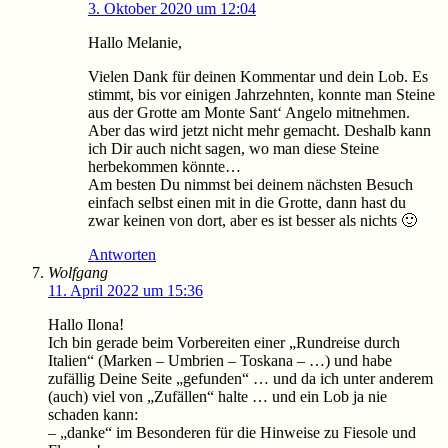
3. Oktober 2020 um 12:04
Hallo Melanie,
Vielen Dank für deinen Kommentar und dein Lob. Es
stimmt, bis vor einigen Jahrzehnten, konnte man Steine
aus der Grotte am Monte Sant‘ Angelo mitnehmen.
Aber das wird jetzt nicht mehr gemacht. Deshalb kann
ich Dir auch nicht sagen, wo man diese Steine
herbekommen könnte…
Am besten Du nimmst bei deinem nächsten Besuch
einfach selbst einen mit in die Grotte, dann hast du
zwar keinen von dort, aber es ist besser als nichts 🙂
Antworten
Wolfgang
11. April 2022 um 15:36
Hallo Ilona!
Ich bin gerade beim Vorbereiten einer „Rundreise durch
Italien“ (Marken – Umbrien – Toskana – …) und habe
zufällig Deine Seite „gefunden“ … und da ich unter anderem
(auch) viel von „Zufällen“ halte … und ein Lob ja nie
schaden kann:
– „danke“ im Besonderen für die Hinweise zu Fiesole und