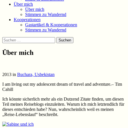
Über mich
Über mich
Stimmen zu Wandernd
Kooperationen
Gastartikel & Kooperationen
Stimmen zu Wandernd
Suchen
Suchen
nach:
Über mich
2013 in
Buchara, Usbekistan
I am living out my adolescent dream of travel and adventure.
– Tim
Cahill
Ich könnte sicherlich mehr als ein Dutzend Zitate finden, um diesen
Teil meines Reiseblogs einzuleiten. Warum ich mich letztendlich für
dieses entschieden habe? Nun, wahrscheinlich weil es meinen
„Reise-Lebenslauf“ beschreibt.