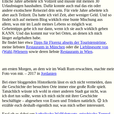
Etliche Jahre arbeitete ich Vollzeit und musste mit meinen 30
Urlaubstagen haushalten. Dafür konnte auch mal das ein oder
andere exotischere Reiseziel drin sein. Für viele Jahre arbeitete ich
aber auch Teilzeit. Da hatte ich viel Zeit, aber weniger Geld. Und so
findet sich auf meinem Blog wirklich eine bunte Mischung aus
allem, was mir im Laufe meines Lebens so möglich war.
Geheimtipps gebe ich nur dann, wenn ich sie auch wirklich geben
KANN. Und das kommt nur vor bei Orten, an denen ich mich
länger aufgehalten habe.
Ihr findet hier etwa
Tipps für Florenz abseits der Touristenströme
,
meine liebsten
Restaurants in München
oder die
Lieblingsorte von
(Wahl-)Wienern
sowie deren liebste
Restaurants in Wien
.
am ersten Morgen, an dem wir im Wadi Rum erwachten, machte meine 
Foto von mir. – 2017 in
Jordanien
Bei einer bloggenden Historikerin lässt es sich nicht vermeiden, dass
die Geschichte der besuchten Orte immer eine große Rolle spielt.
Tatsächlich wüsste ich wohl in einer anderen Stadt gar nicht, was
ich dort tun sollte, wenn ich mich nicht mit ihrer Geschichte
beschäftigte – abgesehen von Essen und Trinken natürlich. 😉 Ich
erzähle euch deshalb eigentlich nur, was mich selber interessiert.
Egal ob es dabei um
katholische Wallfahrtsorte
,
griechische Tempel