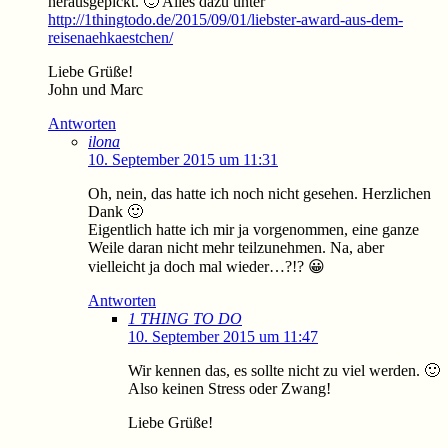
herausgepickt. 🙂 Alles dazu unter
http://1thingtodo.de/2015/09/01/liebster-award-aus-dem-
reisenaehkaestchen/
Liebe Grüße!
John und Marc
Antworten
ilona
10. September 2015 um 11:31
Oh, nein, das hatte ich noch nicht gesehen. Herzlichen
Dank 🙂
Eigentlich hatte ich mir ja vorgenommen, eine ganze
Weile daran nicht mehr teilzunehmen. Na, aber
vielleicht ja doch mal wieder…?!? 😀
Antworten
1 THING TO DO
10. September 2015 um 11:47
Wir kennen das, es sollte nicht zu viel werden. 🙂
Also keinen Stress oder Zwang!
Liebe Grüße!