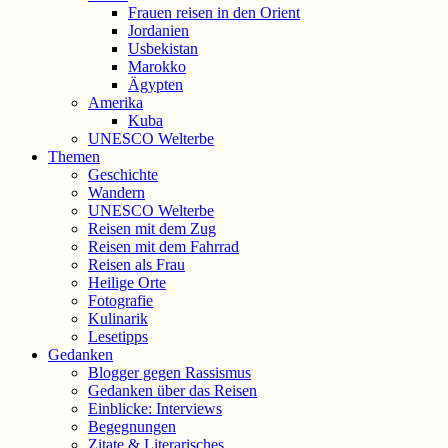
Frauen reisen in den Orient
Jordanien
Usbekistan
Marokko
Ägypten
Amerika
Kuba
UNESCO Welterbe
Themen
Geschichte
Wandern
UNESCO Welterbe
Reisen mit dem Zug
Reisen mit dem Fahrrad
Reisen als Frau
Heilige Orte
Fotografie
Kulinarik
Lesetipps
Gedanken
Blogger gegen Rassismus
Gedanken über das Reisen
Einblicke: Interviews
Begegnungen
Zitate & Literarisches