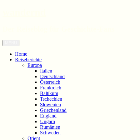
wandernd
Der Reiseblog für Geschichte-Fans
Zum
Menü
Inhalt
springen
Home
Reiseberichte
Europa
Italien
Deutschland
Österreich
Frankreich
Baltikum
Tschechien
Slowenien
Griechenland
England
Ungarn
Rumänien
Schweden
Orient