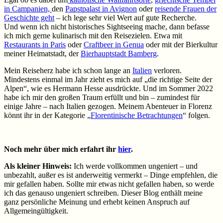
in Campanien,
den
Papstpalast in Avignon
oder
reisende Frauen der
Geschichte geht
– ich lege sehr viel Wert auf gute Recherche.
Und wenn ich nicht historisches Sightseeing mache, dann befasse
ich mich gerne kulinarisch mit den Reisezielen. Etwa mit
Restaurants in Paris
oder
Craftbeer in Genua
oder mit der Bierkultur
meiner Heimatstadt, der
Bierhauptstadt Bamberg
.
Mein Reiseherz habe ich schon lange an
Italien
verloren.
Mindestens einmal im Jahr zieht es mich auf „die richtige Seite der
Alpen“, wie es Hermann Hesse ausdrückte. Und im Sommer 2022
habe ich mir den großen Traum erfüllt und bin – zumindest für
einige Jahre – nach Italien gezogen. Meinem Abenteuer in Florenz
könnt ihr in der Kategorie „
Florentinische Betrachtungen
“ folgen.
Noch mehr über mich erfahrt ihr
hier
.
Als kleiner Hinweis:
Ich werde vollkommen ungeniert – und
unbezahlt, außer es ist anderweitig vermerkt – Dinge empfehlen, die
mir gefallen haben. Sollte mir etwas nicht gefallen haben, so werde
ich das genauso ungeniert schreiben. Dieser Blog enthält meine
ganz persönliche Meinung und erhebt keinen Anspruch auf
Allgemeingültigkeit.