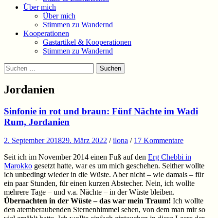
Über mich
Über mich
Stimmen zu Wandernd
Kooperationen
Gastartikel & Kooperationen
Stimmen zu Wandernd
Suchen
Suchen
nach:
Jordanien
Sinfonie in rot und braun: Fünf Nächte im Wadi
Rum, Jordanien
2. September 2018
29. März 2022
/
ilona
/
17 Kommentare
Seit ich im November 2014 einen Fuß auf den
Erg Chebbi in
Marokko
gesetzt hatte, war es um mich geschehen. Seither wollte
ich unbedingt wieder in die Wüste. Aber nicht – wie damals – für
ein paar Stunden, für einen kurzen Abstecher. Nein, ich wollte
mehrere Tage – und v.a. Nächte – in der Wüste bleiben.
Übernachten in der Wüste – das war mein Traum!
Ich wollte
den atemberaubenden Sternenhimmel sehen, von dem man mir so