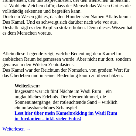
Hundertsten, den unaussprechbaren, der den Menschen unbekannt
ist. Wohl ein Zeichen dafür, dass der Mensch das Wesen Gottes nie
vollständig erkennen und begreifen kann.
Doch ein Wesen gibt es, das den Hundertsten Namen Allahs kennt:
Das Kamel. Und es schweigt sich darüber nach wie vor aus.
Deshalb trägt es den Kopf so stolz erhoben. Denn dieses Wissen hat
es dem Menschen voraus.
Allein diese Legende zeigt, welche Bedeutung dem Kamel im
arabischen Raum beigemessen wurde. Aber nicht nur dort, sondern
genauso in den Wüsten Zentralasiens.
Das Kamel war der Reichtum der Nomaden, von großem Wert für
das Überleben und in seiner Bedeutung kaum zu überschätzen.
Weiterlesen:
Insgesamt war ich fünf Nächte im Wadi Rum – ein
unglaubliches Erlebnis. Der Sternenhimmel, die
Sonnenuntergänge, der rotleuchtende Sand – wirklich
ein unfassbarschönes Schauspiel.
Lest hier über mein Kameltrekking im Wadi Rum
in Jordanien – inkl. vieler Fotos!
Weiterlesen
→