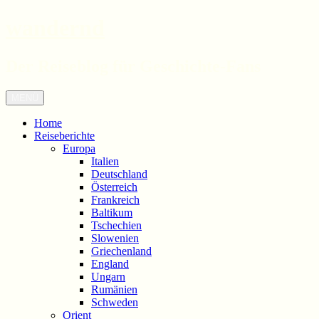
wandernd
Der Reiseblog für Geschichte-Fans
Zum
Menü
Inhalt
springen
Home
Reiseberichte
Europa
Italien
Deutschland
Österreich
Frankreich
Baltikum
Tschechien
Slowenien
Griechenland
England
Ungarn
Rumänien
Schweden
Orient