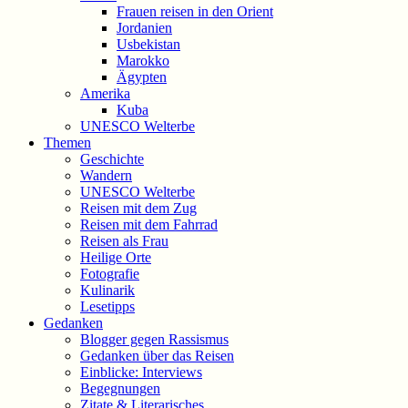
Frauen reisen in den Orient
Jordanien
Usbekistan
Marokko
Ägypten
Amerika
Kuba
UNESCO Welterbe
Themen
Geschichte
Wandern
UNESCO Welterbe
Reisen mit dem Zug
Reisen mit dem Fahrrad
Reisen als Frau
Heilige Orte
Fotografie
Kulinarik
Lesetipps
Gedanken
Blogger gegen Rassismus
Gedanken über das Reisen
Einblicke: Interviews
Begegnungen
Zitate & Literarisches