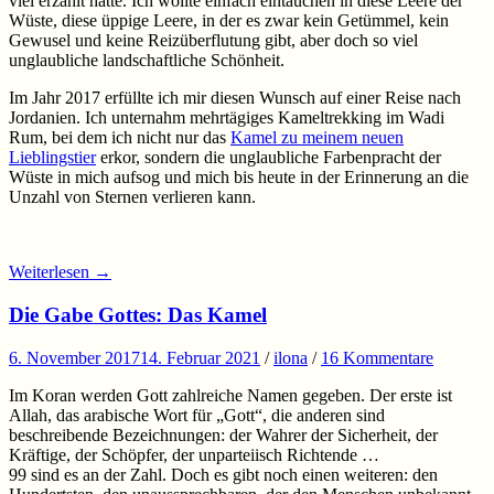
viel erzählt hatte. Ich wollte einfach eintauchen in diese Leere der
Wüste, diese üppige Leere, in der es zwar kein Getümmel, kein
Gewusel und keine Reizüberflutung gibt, aber doch so viel
unglaubliche landschaftliche Schönheit.
Im Jahr 2017 erfüllte ich mir diesen Wunsch auf einer Reise nach
Jordanien. Ich unternahm mehrtägiges Kameltrekking im Wadi
Rum, bei dem ich nicht nur das
Kamel zu meinem neuen
Lieblingstier
erkor, sondern die unglaubliche Farbenpracht der
Wüste in mich aufsog und mich bis heute in der Erinnerung an die
Unzahl von Sternen verlieren kann.
Weiterlesen
→
Die Gabe Gottes: Das Kamel
6. November 2017
14. Februar 2021
/
ilona
/
16 Kommentare
Im Koran werden Gott zahlreiche Namen gegeben. Der erste ist
Allah, das arabische Wort für „Gott“, die anderen sind
beschreibende Bezeichnungen: der Wahrer der Sicherheit, der
Kräftige, der Schöpfer, der unparteiisch Richtende …
99 sind es an der Zahl. Doch es gibt noch einen weiteren: den