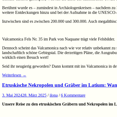
Berühmt wurde es – zumindest in Archäologenkreisen – nachdem zu B
weitere Entdeckungen hinzu und bei der Aufnahme in die UNESCO-L
Inzwischen sind es zwischen 200.000 und 300.000. Auch megalithisch
Valcamonica Fels Nr. 35 im Park von Naquane trägt viele Felsbilder.
Dennoch scheint das Valcamonica nach wie vor relativ unbekannt zu se
landschaftlich schöne Gebirgstal. Die derzeitigen Pläne, die Ausgr
wirklich einen Besuch wert!
Seid ihr neugierig geworden? Dann kommt mit ins Valcamonica in de
Weiterlesen
→
Etruskische Nekropolen und Gräber im Latium: Wand
3. Mai 2024
28. März 2025
/
ilona
/
6 Kommentare
Unsere Reise zu den etruskischen Gräbern und Nekropolen im L