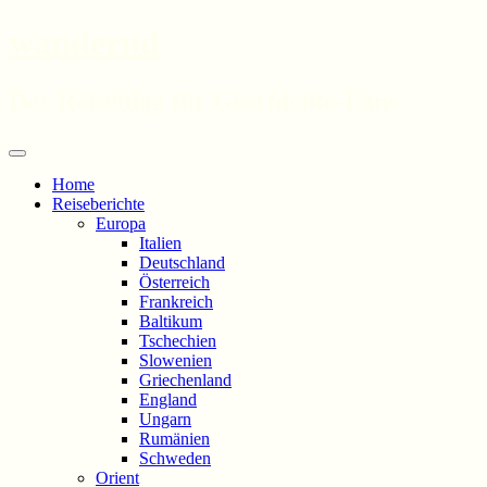
wandernd
Der Reiseblog für Geschichte-Fans
Zum
Menü
Inhalt
Home
springen
Reiseberichte
Europa
Italien
Deutschland
Österreich
Frankreich
Baltikum
Tschechien
Slowenien
Griechenland
England
Ungarn
Rumänien
Schweden
Orient