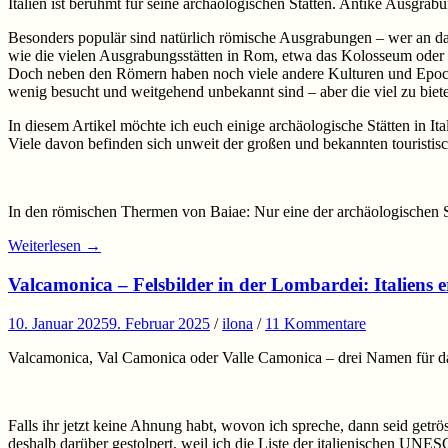
Italien ist berühmt für seine archäologischen Stätten. Antike Ausgrab
Besonders populär sind natürlich römische Ausgrabungen – wer an das
wie die vielen Ausgrabungsstätten in Rom, etwa das Kolosseum od
Doch neben den Römern haben noch viele andere Kulturen und Epochen i
wenig besucht und weitgehend unbekannt sind – aber die viel zu biet
In diesem Artikel möchte ich euch einige archäologische Stätten in Itali
Viele davon befinden sich unweit der großen und bekannten touristisc
In den römischen Thermen von Baiae: Nur eine der archäologischen Stät
Weiterlesen
→
Valcamonica – Felsbilder in der Lombardei: Italiens 
10. Januar 2025
9. Februar 2025
/
ilona
/
11 Kommentare
Valcamonica, Val Camonica oder Valle Camonica – drei Namen für da
Falls ihr jetzt keine Ahnung habt, wovon ich spreche, dann seid getr
deshalb darüber gestolpert, weil ich die Liste der italienischen UN