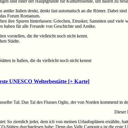
ungen sind einer der Hauptgründe für Kulturreisende, um Italien zu bes
 antike Italien denkt, denkt fast automatisch an die Römer. Dabei sin
er das Forum Romanum.
hre Spuren hinterlassen: Griechen, Etrusker, Samniten und viele weitere
en haben für alle Freunde von Geschichte und Antike.
en vorstellen, die ihr vielleicht noch nicht kennt.
hen Städte.
ten in Italien, die du vielleicht noch nicht kennst
erste UNESCO Welterbestätte [+ Karte]
sselbe Tal: Das Tal des Flusses Oglio, der von Norden kommend in d
Dieser 
östet: So ziemlich jeder, dem ich von meinen Urlaubsplänen erzählte, h
ESCO-Stätten durchgelesen habe: Denn das Valle Camonica ist die erste