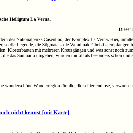
sche Heiligtum La Verna.
Dieser 
rn des Nationalparks Casentino, der Komplex La Verna. Hier, inmitten
 er, so die Legende, die Stigmata – die Wundmale Christi – empfangen h
len, Klosterbauten mit mehreren Kreuzgängen und was sonst noch zum 
r, die das Santuario umgeben, wurden mir oft als besonders schön un
e wunderschöne Wanderregion für alle, die schier endlose, verwunschen
 noch nicht kennst [mit Karte]