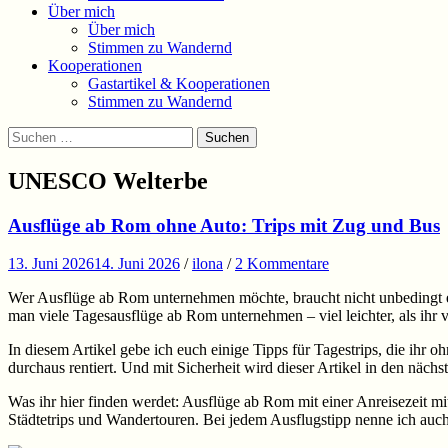
Über mich
Über mich
Stimmen zu Wandernd
Kooperationen
Gastartikel & Kooperationen
Stimmen zu Wandernd
Suchen
Suchen
nach:
UNESCO Welterbe
Ausflüge ab Rom ohne Auto: Trips mit Zug und Bus
13. Juni 2026
14. Juni 2026
/
ilona
/
2 Kommentare
Wer Ausflüge ab Rom unternehmen möchte, braucht nicht unbedingt ei
man viele Tagesausflüge ab Rom unternehmen – viel leichter, als ihr vi
In diesem Artikel gebe ich euch einige Tipps für Tagestrips, die ihr
durchaus rentiert. Und mit Sicherheit wird dieser Artikel in den nä
Was ihr hier finden werdet: Ausflüge ab Rom mit einer Anreisezeit mit
Städtetrips und Wandertouren. Bei jedem Ausflugstipp nenne ich auc