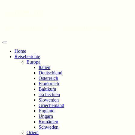
wandernd
Der Reiseblog für Geschichte-Fans
Zum
Menü
Inhalt
Home
springen
Reiseberichte
Europa
Italien
Deutschland
Österreich
Frankreich
Baltikum
Tschechien
Slowenien
Griechenland
England
Ungarn
Rumänien
Schweden
Orient