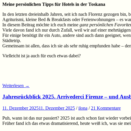
Meine persönlichen Tipps für Hotels in der Toskana
In den letzten dreieinhalb Jahren, seit ich nach Florenz gezogen bin,
Agriturismi, kleine Bed & Breakfasts oder Ferienwohnungen – es war 
In diesem Beitrag möchte ich euch meine
ganz persönlichen Favorite
Viele davon fand ich nur durch Zufall, weil wir auf einer mehrtägi
Für einige benötigt ihr ein Auto, andere sind auch dann geeignet, we
Städtetrip.
Gemeinsam ist allen, dass ich sie als sehr ruhig empfunden habe – den
Vielleicht ist ja auch für euch etwas dabei?
Weiterlesen
→
Jahresrückblick 2025. Arrivederci Firenze – und Aus
11. Dezember 2025
11. Dezember 2025
/
ilona
/
21 Kommentare
Puh, wann ist das nur passiert? 2025 ist auch schon fast wieder vorb
Früher fand ich das etwas dramatisierend, heute weiß ich, was sie me