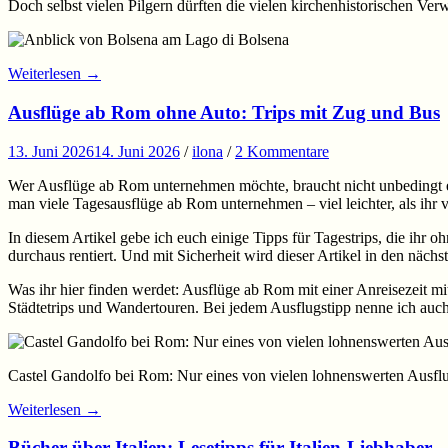
Doch selbst vielen Pilgern dürften die vielen kirchenhistorischen Ver
Weiterlesen
→
Ausflüge ab Rom ohne Auto: Trips mit Zug und Bus
13. Juni 2026
14. Juni 2026
/
ilona
/
2 Kommentare
Wer Ausflüge ab Rom unternehmen möchte, braucht nicht unbedingt ei
man viele Tagesausflüge ab Rom unternehmen – viel leichter, als ihr vi
In diesem Artikel gebe ich euch einige Tipps für Tagestrips, die ihr
durchaus rentiert. Und mit Sicherheit wird dieser Artikel in den nä
Was ihr hier finden werdet: Ausflüge ab Rom mit einer Anreisezeit mit
Städtetrips und Wandertouren. Bei jedem Ausflugstipp nenne ich auc
Castel Gandolfo bei Rom: Nur eines von vielen lohnenswerten Ausflu
Weiterlesen
→
Bücher über Italien: Lesetipps für Italien-Liebhaber