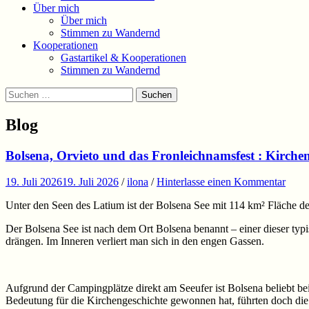
Über mich
Über mich
Stimmen zu Wandernd
Kooperationen
Gastartikel & Kooperationen
Stimmen zu Wandernd
Suchen
Suchen
nach:
Blog
Bolsena, Orvieto und das Fronleichnamsfest : Kirche
19. Juli 2026
19. Juli 2026
/
ilona
/
Hinterlasse einen Kommentar
Unter den Seen des Latium ist der Bolsena See mit 114 km² Fläche der
Der Bolsena See ist nach dem Ort Bolsena benannt – einer dieser typi
drängen. Im Inneren verliert man sich in den engen Gassen.
Aufgrund der Campingplätze direkt am Seeufer ist Bolsena beliebt bei
Bedeutung für die Kirchengeschichte gewonnen hat, führten doch die