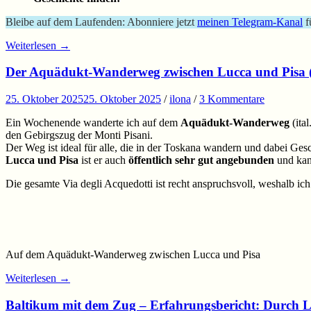
Bleibe auf dem Laufenden: Abonniere jetzt
meinen Telegram-Kanal
f
Weiterlesen
→
Der Aquädukt-Wanderweg zwischen Lucca und Pisa (V
25. Oktober 2025
25. Oktober 2025
/
ilona
/
3 Kommentare
Ein Wochenende wanderte ich auf dem
Aquädukt-Wanderweg
(ital
den Gebirgszug der Monti Pisani.
Der Weg ist ideal für alle, die in der Toskana wandern und dabei Ges
Lucca und Pisa
ist er auch
öffentlich sehr gut angebunden
und kan
Die gesamte Via degli Acquedotti ist recht anspruchsvoll, weshalb ic
Auf dem Aquädukt-Wanderweg zwischen Lucca und Pisa
Weiterlesen
→
Baltikum mit dem Zug – Erfahrungsbericht: Durch L