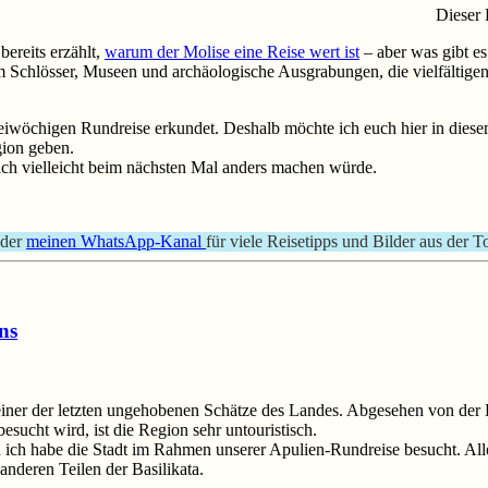
Dieser 
bereits erzählt,
warum der Molise eine Reise wert ist
– aber was gibt es
Schlösser, Museen und archäologische Ausgrabungen, die vielfältigen 
zweiwöchigen Rundreise erkundet. Deshalb möchte ich euch hier in dies
gion geben.
ch vielleicht beim nächsten Mal anders machen würde.
der
meinen WhatsApp-Kanal
für viele Reisetipps und Bilder aus der T
ns
lich einer der letzten ungehobenen Schätze des Landes. Abgesehen von de
esucht wird, ist die Region sehr untouristisch.
ch ich habe die Stadt im Rahmen unserer Apulien-Rundreise besucht. All
 anderen Teilen der Basilikata.