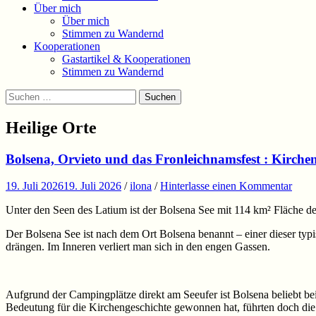
Über mich
Über mich
Stimmen zu Wandernd
Kooperationen
Gastartikel & Kooperationen
Stimmen zu Wandernd
Suchen
Suchen
nach:
Heilige Orte
Bolsena, Orvieto und das Fronleichnamsfest : Kirche
19. Juli 2026
19. Juli 2026
/
ilona
/
Hinterlasse einen Kommentar
Unter den Seen des Latium ist der Bolsena See mit 114 km² Fläche der
Der Bolsena See ist nach dem Ort Bolsena benannt – einer dieser typi
drängen. Im Inneren verliert man sich in den engen Gassen.
Aufgrund der Campingplätze direkt am Seeufer ist Bolsena beliebt bei
Bedeutung für die Kirchengeschichte gewonnen hat, führten doch die