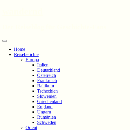
wandernd
Der Reiseblog für Geschichte-Fans
Zum
Menü
Inhalt
Home
springen
Reiseberichte
Europa
Italien
Deutschland
Österreich
Frankreich
Baltikum
Tschechien
Slowenien
Griechenland
England
Ungarn
Rumänien
Schweden
Orient