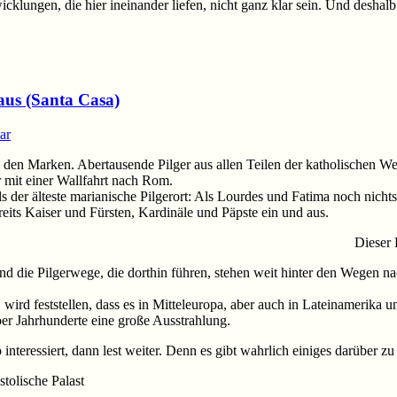
wicklungen, die hier ineinander liefen, nicht ganz klar sein. Und desha
aus (Santa Casa)
ar
in den Marken. Abertausende Pilger aus allen Teilen der katholischen W
r mit einer Wallfahrt nach Rom.
s der älteste marianische Pilgerort: Als Lourdes und Fatima noch nichts
eits Kaiser und Fürsten, Kardinäle und Päpste ein und aus.
Dieser 
 und die Pilgerwege, die dorthin führen, stehen weit hinter den Wegen
wird feststellen, dass es in Mitteleuropa, aber auch in Lateinamerika 
ber Jahrhunderte eine große Ausstrahlung.
nteressiert, dann lest weiter. Denn es gibt wahrlich einiges darüber zu