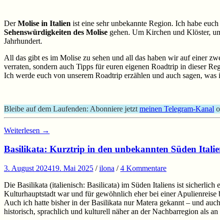
Der
Molise in Italien
ist eine sehr unbekannte Region. Ich habe euch 
Sehenswürdigkeiten des Molise
gehen. Um Kirchen und Klöster, um 
Jahrhundert.
All das gibt es im Molise zu sehen und all das haben wir auf einer 
verraten, sondern auch Tipps für euren eigenen Roadtrip in dieser Re
Ich werde euch von unserem Roadtrip erzählen und auch sagen, was i
Bleibe auf dem Laufenden: Abonniere jetzt
meinen Telegram-Kanal
o
Weiterlesen
→
Basilikata: Kurztrip in den unbekannten Süden Italie
3. August 2024
19. Mai 2025
/
ilona
/
4 Kommentare
Die Basilikata (italienisch: Basilicata) im Süden Italiens ist sicher
Kulturhauptstadt war und für gewöhnlich eher bei einer Apulienreise b
Auch ich hatte bisher in der Basilikata nur Matera gekannt – und au
historisch, sprachlich und kulturell näher an der Nachbarregion als an