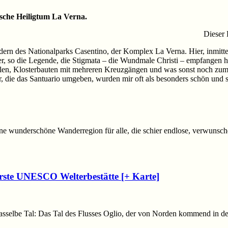
sche Heiligtum La Verna.
Dieser 
rn des Nationalparks Casentino, der Komplex La Verna. Hier, inmitten
 er, so die Legende, die Stigmata – die Wundmale Christi – empfangen h
len, Klosterbauten mit mehreren Kreuzgängen und was sonst noch zum 
r, die das Santuario umgeben, wurden mir oft als besonders schön un
e wunderschöne Wanderregion für alle, die schier endlose, verwunschen
erste UNESCO Welterbestätte [+ Karte]
sselbe Tal: Das Tal des Flusses Oglio, der von Norden kommend in d