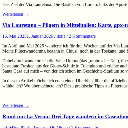
Das Ziel der Via Lauretana: Die Basilika von Loreto, links der Aposto
Weiterlesen
→
Via Lauretana – Pilgern in Mittelitalien: Karte, gpx-
16. Mai 2025
1. Januar 2026
/
ilona
/
2 Kommentare
Im April und Mai 2025 wanderte ich für drei Wochen auf der Via La
Meine Pilgerwanderung begann in Chiusi, noch in der Toskana, und 
Dabei durchwanderte ich die Valle Umbra (das „umbrische Tal“), übe
bestaunte Fresken aus der Giotto-Schule in Tolentino und erlebte au
Santa Casa auf mich – von der ich schon im Geschichte-Studium so vie
In diesem Artikel möchte ich euch einen Überblick über die offizie
wählte ich? Wo übernachtete ich? Dazu praktische Tipps zu Pilgerau
Weiterlesen
→
Rund um La Verna: Drei Tage wandern im Casentino,
29. März 2025
1. Januar 2026
/
ilona
/
2 Kommentare