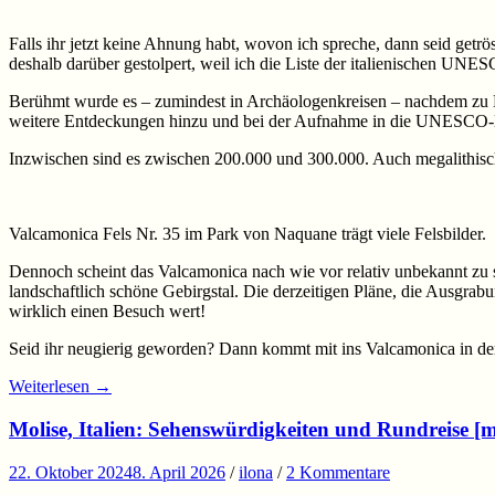
Falls ihr jetzt keine Ahnung habt, wovon ich spreche, dann seid getr
deshalb darüber gestolpert, weil ich die Liste der italienischen UN
Berühmt wurde es – zumindest in Archäologenkreisen – nachdem zu B
weitere Entdeckungen hinzu und bei der Aufnahme in die UNESCO-L
Inzwischen sind es zwischen 200.000 und 300.000. Auch megalithisch
Valcamonica Fels Nr. 35 im Park von Naquane trägt viele Felsbilder.
Dennoch scheint das Valcamonica nach wie vor relativ unbekannt zu se
landschaftlich schöne Gebirgstal. Die derzeitigen Pläne, die Ausgr
wirklich einen Besuch wert!
Seid ihr neugierig geworden? Dann kommt mit ins Valcamonica in de
Weiterlesen
→
Molise, Italien: Sehenswürdigkeiten und Rundreise [m
22. Oktober 2024
8. April 2026
/
ilona
/
2 Kommentare