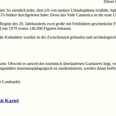
Dieser 
östet: So ziemlich jeder, dem ich von meinen Urlaubsplänen erzählte, h
ESCO-Stätten durchgelesen habe: Denn das Valle Camonica ist die erste
eginn des 20. Jahrhunderts zwei große mit Felsbildern geschmückte 
iste 1979 waren 140.000 Figuren bekannt.
e Kultstätten wurden in der Zwischenzeit gefunden und archäologisch
in: Obwohl es unweit des touristisch überlaufenen Gardasees liegt, ver
abungsstätten museumspädagogisch zu modernisieren, werden daran hoff
r Lombardei.
it Karte]