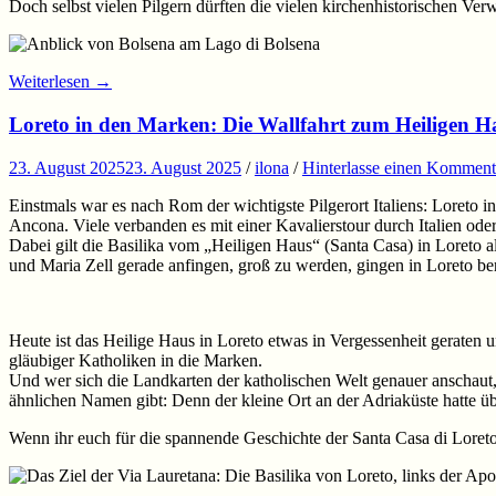
Doch selbst vielen Pilgern dürften die vielen kirchenhistorischen Ver
Weiterlesen
→
Loreto in den Marken: Die Wallfahrt zum Heiligen H
23. August 2025
23. August 2025
/
ilona
/
Hinterlasse einen Komment
Einstmals war es nach Rom der wichtigste Pilgerort Italiens: Loreto 
Ancona. Viele verbanden es mit einer Kavalierstour durch Italien ode
Dabei gilt die Basilika vom „Heiligen Haus“ (Santa Casa) in Loreto al
und Maria Zell gerade anfingen, groß zu werden, gingen in Loreto ber
Heute ist das Heilige Haus in Loreto etwas in Vergessenheit geraten
gläubiger Katholiken in die Marken.
Und wer sich die Landkarten der katholischen Welt genauer anschaut, 
ähnlichen Namen gibt: Denn der kleine Ort an der Adriaküste hatte ü
Wenn ihr euch für die spannende Geschichte der Santa Casa di Loreto i