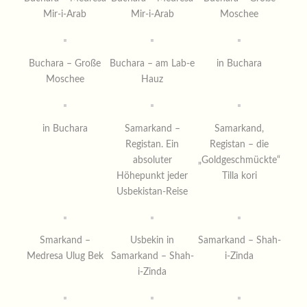
Mir-i-Arab
Mir-i-Arab
Moschee
Buchara – Große
Buchara – am Lab-e
in Buchara
Moschee
Hauz
in Buchara
Samarkand –
Samarkand,
Registan. Ein
Registan – die
absoluter
„Goldgeschmückte“
Höhepunkt jeder
Tilla kori
Usbekistan-Reise
Smarkand –
Usbekin in
Samarkand – Shah-
Medresa Ulug Bek
Samarkand – Shah-
i-Zinda
i-Zinda