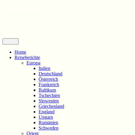
wandernd
Der Reiseblog für Geschichte-Fans
Zum
Menü
Inhalt
springen
Home
Reiseberichte
Europa
Italien
Deutschland
Österreich
Frankreich
Baltikum
Tschechien
Slowenien
Griechenland
England
Ungarn
Rumänien
Schweden
Orient