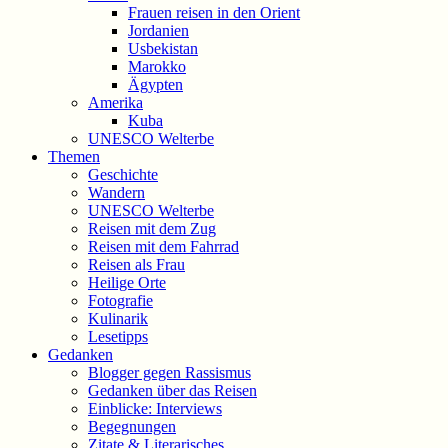
Frauen reisen in den Orient
Jordanien
Usbekistan
Marokko
Ägypten
Amerika
Kuba
UNESCO Welterbe
Themen
Geschichte
Wandern
UNESCO Welterbe
Reisen mit dem Zug
Reisen mit dem Fahrrad
Reisen als Frau
Heilige Orte
Fotografie
Kulinarik
Lesetipps
Gedanken
Blogger gegen Rassismus
Gedanken über das Reisen
Einblicke: Interviews
Begegnungen
Zitate & Literarisches