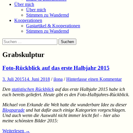
Über mich
Über mich
Stimmen zu Wandernd
Kooperationen
Gastartikel & Kooperationen
Stimmen zu Wandernd
Suchen
Suchen
nach:
Grabskulptur
Foto-Rückblick auf das erste Halbjahr 2015
3. Juli 2015
14. Juni 2018
/
ilona
/
Hinterlasse einen Kommentar
Den
statistischen Rückblick
auf das erste Halbjahr 2015 habe ich
euch bereits geliefert. Heute gibt es den Foto-Halbjahres-Rückblick.
Michael von Erkunde die Welt hatte die wunderbare Idee zu dieser
Blogparade
und hat dafür auch einige Kategorien vorgeschlagen.
Und auch wenn die Auswahl nicht immer leicht fiel – hier also
meine schönsten Bilder 2015:
Weiterlesen
→