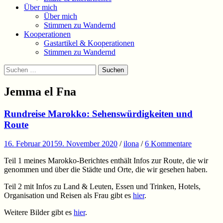
Über mich
Über mich
Stimmen zu Wandernd
Kooperationen
Gastartikel & Kooperationen
Stimmen zu Wandernd
Suchen
Suchen
nach:
Jemma el Fna
Rundreise Marokko: Sehenswürdigkeiten und
Route
16. Februar 2015
9. November 2020
/
ilona
/
6 Kommentare
Teil 1 meines Marokko-Berichtes enthält Infos zur Route, die wir
genommen und über die Städte und Orte, die wir gesehen haben.
Teil 2 mit Infos zu Land & Leuten, Essen und Trinken, Hotels,
Organisation und Reisen als Frau gibt es
hier
.
Weitere Bilder gibt es
hier
.