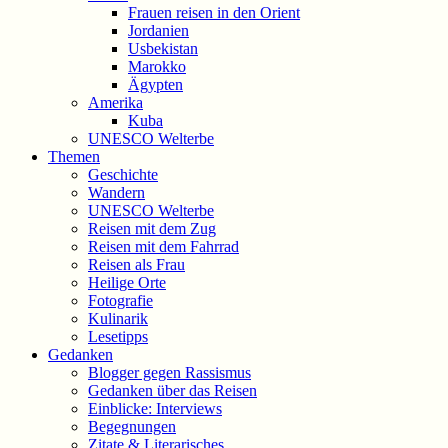
Frauen reisen in den Orient
Jordanien
Usbekistan
Marokko
Ägypten
Amerika
Kuba
UNESCO Welterbe
Themen
Geschichte
Wandern
UNESCO Welterbe
Reisen mit dem Zug
Reisen mit dem Fahrrad
Reisen als Frau
Heilige Orte
Fotografie
Kulinarik
Lesetipps
Gedanken
Blogger gegen Rassismus
Gedanken über das Reisen
Einblicke: Interviews
Begegnungen
Zitate & Literarisches