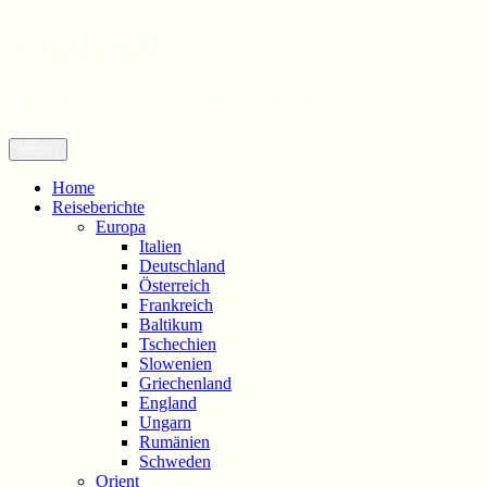
wandernd
Der Reiseblog für Geschichte-Fans
Zum
Menü
Inhalt
springen
Home
Reiseberichte
Europa
Italien
Deutschland
Österreich
Frankreich
Baltikum
Tschechien
Slowenien
Griechenland
England
Ungarn
Rumänien
Schweden
Orient