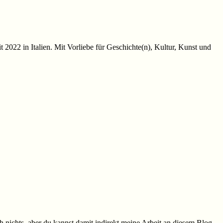
t 2022 in Italien. Mit Vorliebe für Geschichte(n), Kultur, Kunst und
h nichts, aber du kannst damit indirekt meine Arbeit an diesem Blog