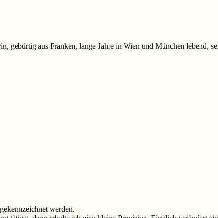
kerin, gebürtig aus Franken, lange Jahre in Wien und München lebend, sei
* gekennzeichnet werden.
tätigst, dann erhalte ich eine kleine Provision. Für dich verändert sic