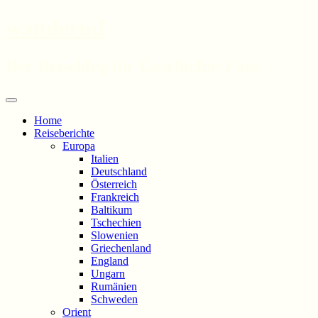
wandernd
Der Reiseblog für Geschichte-Fans
Zum
Menü
Inhalt
Home
springen
Reiseberichte
Europa
Italien
Deutschland
Österreich
Frankreich
Baltikum
Tschechien
Slowenien
Griechenland
England
Ungarn
Rumänien
Schweden
Orient