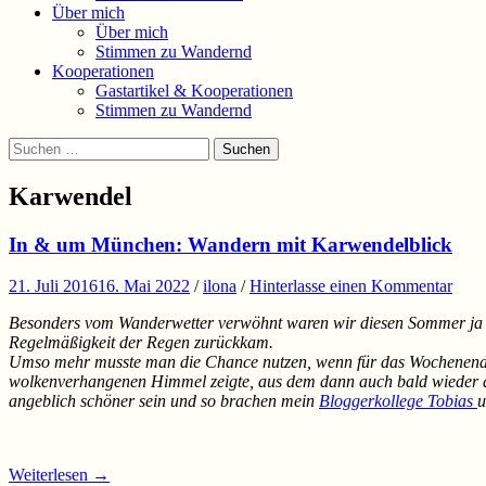
Über mich
Über mich
Stimmen zu Wandernd
Kooperationen
Gastartikel & Kooperationen
Stimmen zu Wandernd
Suchen
Suchen
nach:
Karwendel
In & um München: Wandern mit Karwendelblick
21. Juli 2016
16. Mai 2022
/
ilona
/
Hinterlasse einen Kommentar
Besonders vom Wanderwetter verwöhnt waren wir diesen Sommer ja 
Regelmäßigkeit der Regen zurückkam.
Umso mehr musste man die Chance nutzen, wenn für das Wochenende ma
wolkenverhangenen Himmel zeigte, aus dem dann auch bald wieder die
angeblich schöner sein und so brachen mein
Bloggerkollege Tobias
u
Weiterlesen
→