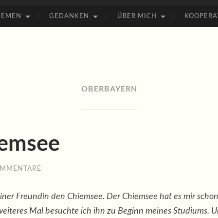
HEMEN
GEDANKEN
ÜBER MICH
KOOPERA
OBERBAYERN
iemsee
OMMENTARE
ner Freundin den Chiemsee. Der Chiemsee hat es mir schon 
weiteres Mal besuchte ich ihn zu Beginn meines Studiums. Un