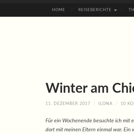
HOME
REISEBERICHTE
T
ZUM
INHALT
SPRINGEN
Winter am Ch
11. DEZEMBER 2017
/
ILONA
/
10 K
Für ein Wochenende besuchte ich mit ei
dort mit meinen Eltern einmal war. Ein 