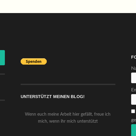
F
N
Em
UNTERSTÜTZT MEINEN BLOG!
Wenn euch meine Arbeit hier gefällt, freue ich
ge
mich, wenn ihr mich unterstützt