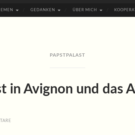
HEMEN
GEDANKEN
ÜBER MICH
KOOPERA
PAPSTPALAST
t in Avignon und das 
TARE