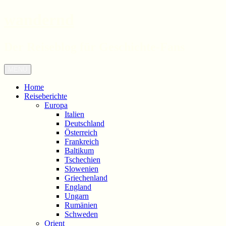
wandernd
Der Reiseblog für Geschichte-Fans
Zum
Menü
Inhalt
springen
Home
Reiseberichte
Europa
Italien
Deutschland
Österreich
Frankreich
Baltikum
Tschechien
Slowenien
Griechenland
England
Ungarn
Rumänien
Schweden
Orient