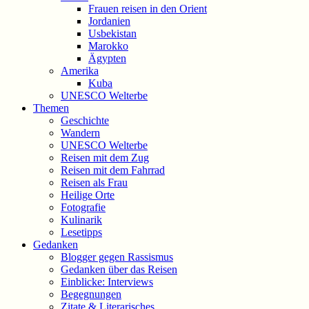
Frauen reisen in den Orient
Jordanien
Usbekistan
Marokko
Ägypten
Amerika
Kuba
UNESCO Welterbe
Themen
Geschichte
Wandern
UNESCO Welterbe
Reisen mit dem Zug
Reisen mit dem Fahrrad
Reisen als Frau
Heilige Orte
Fotografie
Kulinarik
Lesetipps
Gedanken
Blogger gegen Rassismus
Gedanken über das Reisen
Einblicke: Interviews
Begegnungen
Zitate & Literarisches