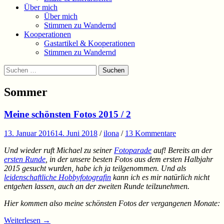
Über mich
Über mich
Stimmen zu Wandernd
Kooperationen
Gastartikel & Kooperationen
Stimmen zu Wandernd
Suchen
Suchen
nach:
Sommer
Meine schönsten Fotos 2015 / 2
13. Januar 2016
14. Juni 2018
/
ilona
/
13 Kommentare
Und wieder ruft Michael zu seiner
Fotoparade
auf! Bereits an der
ersten Runde
, in der unsere besten Fotos aus dem ersten Halbjahr
2015 gesucht wurden, habe ich ja teilgenommen. Und als
leidenschaftliche Hobbyfotografin
kann ich es mir natürlich nicht
entgehen lassen, auch an der zweiten Runde teilzunehmen.
Hier kommen also meine schönsten Fotos der vergangenen Monate:
Weiterlesen
→