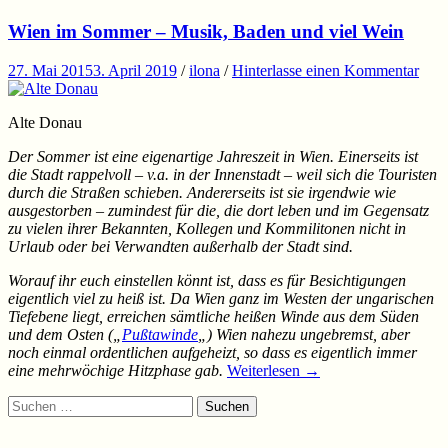
Wien im Sommer – Musik, Baden und viel Wein
27. Mai 2015
3. April 2019
/
ilona
/
Hinterlasse einen Kommentar
Alte Donau
Der Sommer ist eine eigenartige Jahreszeit in Wien. Einerseits ist
die Stadt rappelvoll – v.a. in der Innenstadt – weil sich die Touristen
durch die Straßen schieben. Andererseits ist sie irgendwie wie
ausgestorben – zumindest für die, die dort leben und im Gegensatz
zu vielen ihrer Bekannten, Kollegen und Kommilitonen nicht in
Urlaub oder bei Verwandten außerhalb der Stadt sind.
Worauf ihr euch einstellen könnt ist, dass es für Besichtigungen
eigentlich viel zu heiß ist. Da Wien ganz im Westen der ungarischen
Tiefebene liegt, erreichen sämtliche heißen Winde aus dem Süden
und dem Osten („
Pußtawinde
„) Wien nahezu ungebremst, aber
noch einmal ordentlichen aufgeheizt, so dass es eigentlich immer
eine mehrwöchige Hitzphase gab.
Weiterlesen
→
Suchen
nach: