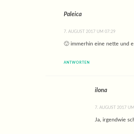
Paleica
7. AUGUST 2017 UM 07:29
🙂 immerhin eine nette und e
ANTWORTEN
ilona
7. AUGUST 2017 UM
Ja, irgendwie s