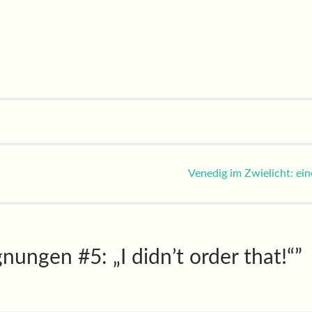
n
Venedig im Zwielicht: ei
nungen #5: „I didn’t order that!“
”