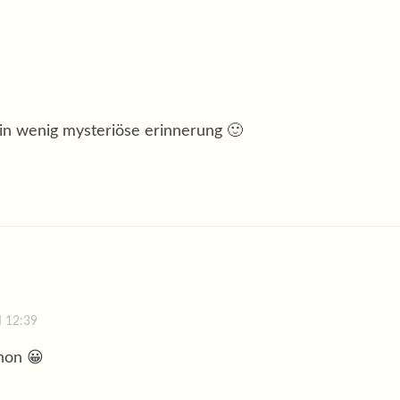
in wenig mysteriöse erinnerung 🙂
 12:39
chon 😀