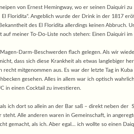
kneipen von Ernest Hemingway, wo er seinen Daiquiri z
n El Floridita“. Angeblich wurde der Drink in der 1817 er
Bekanntheit des El Floridita allerdings keinen Abbruch. 
auf meiner To-Do-Liste noch stehen: Einen Daiquiri im El
t Magen-Darm-Beschwerden flach gelegen. Als wir wiede
icht, dass sich diese Krankheit als etwas langlebiger hera
 recht mitgenommen aus. Es war der letzte Tag in Kuba 
cken gesehen. Alles in allem war ich optisch wahrlich n
 in einen Cocktail zu investieren.
als ich dort so allein an der Bar saß – direkt neben de
 steht. Alle anderen waren in Gemeinschaft, in angeregt
cht gemacht, als ich. Aber egal… ich wollte so einen Da