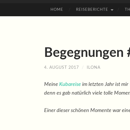
HOME
REISEBERICHTE
T
ZUM
INHALT
SPRINGEN
Begegnungen #5
4. AUGUST 2017
/
ILONA
Meine
Kubareise
im letzten Jahr ist mi
denn es gab natürlich viele tolle Momen
Einer dieser schönen Momente war eine