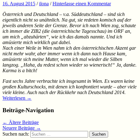
16. August 2015
/
ilona
/
Hinterlasse einen Kommentar
Österreich und Deutschland – v.a. Süddeutschland – sind sich
eigentlich nicht so unähnlich. Na gut, sie redeten komisch auf der
jeweils anderen Seite der Grenze. Bevor ich nach Wien zog, schaute
ich immer die ZIB2 (die österreichische Tagesschau) im ORF an,
um mich „abzuhärten“, wie ich das damals nannte. Und ich
amüsierte mich wirklich gut dabei.
Nach einer Weile in Wien nahm ich den österreichischen Akzent gar
nicht mehr wahr, aber immer wenn ich dann nach Hause kam,
amüsierte sich meine Mutter, wenn ich mal wieder die Silben
langzog. „Haha, du redest schon wieder so wienerisch!“ Ja, danke.
Karma is a bitch!
Fast sechs Jahre verbrachte ich insgesamt in Wien. Es waren keine
großen Kulturschocks, mit denen ich konfrontiert wurde – aber viele
viele kleine. Auch nach der Rückkehr nach Deutschland 2014.
Weiterlesen
→
Beiträge-Navigation
←
Ältere Beiträge
Neuere Beiträge
→
Suchen nach: