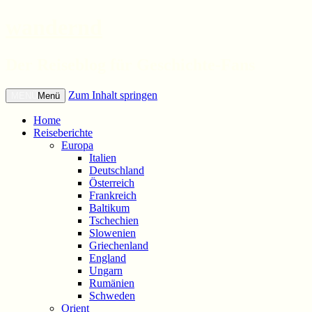
wandernd
Der Reiseblog für Geschichte-Fans
Zum Inhalt springen
Menü
Home
Reiseberichte
Europa
Italien
Deutschland
Österreich
Frankreich
Baltikum
Tschechien
Slowenien
Griechenland
England
Ungarn
Rumänien
Schweden
Orient