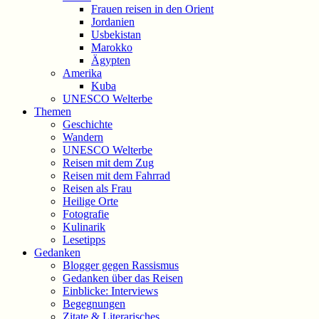
Frauen reisen in den Orient
Jordanien
Usbekistan
Marokko
Ägypten
Amerika
Kuba
UNESCO Welterbe
Themen
Geschichte
Wandern
UNESCO Welterbe
Reisen mit dem Zug
Reisen mit dem Fahrrad
Reisen als Frau
Heilige Orte
Fotografie
Kulinarik
Lesetipps
Gedanken
Blogger gegen Rassismus
Gedanken über das Reisen
Einblicke: Interviews
Begegnungen
Zitate & Literarisches