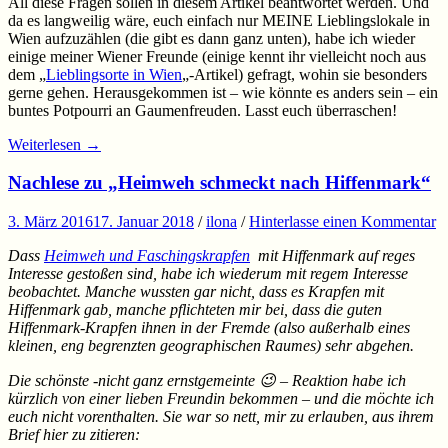
All diese Fragen sollen in diesem Artikel beantwortet werden. Und
da es langweilig wäre, euch einfach nur MEINE Lieblingslokale in
Wien aufzuzählen (die gibt es dann ganz unten), habe ich wieder
einige meiner Wiener Freunde (einige kennt ihr vielleicht noch aus
dem „
Lieblingsorte in Wien
„-Artikel) gefragt, wohin sie besonders
gerne gehen. Herausgekommen ist – wie könnte es anders sein – ein
buntes Potpourri an Gaumenfreuden. Lasst euch überraschen!
Weiterlesen
→
Nachlese zu „Heimweh schmeckt nach Hiffenmark“
3. März 2016
17. Januar 2018
/
ilona
/
Hinterlasse einen Kommentar
Dass
Heimweh und Faschingskrapfen
mit Hiffenmark auf reges
Interesse gestoßen sind, habe ich wiederum mit regem Interesse
beobachtet. Manche wussten gar nicht, dass es Krapfen mit
Hiffenmark gab, manche pflichteten mir bei, dass die guten
Hiffenmark-Krapfen ihnen in der Fremde (also außerhalb eines
kleinen, eng begrenzten geographischen Raumes) sehr abgehen.
Die schönste -nicht ganz ernstgemeinte 😉 – Reaktion habe ich
kürzlich von einer lieben Freundin bekommen – und die möchte ich
euch nicht vorenthalten. Sie war so nett, mir zu erlauben, aus ihrem
Brief hier zu zitieren: