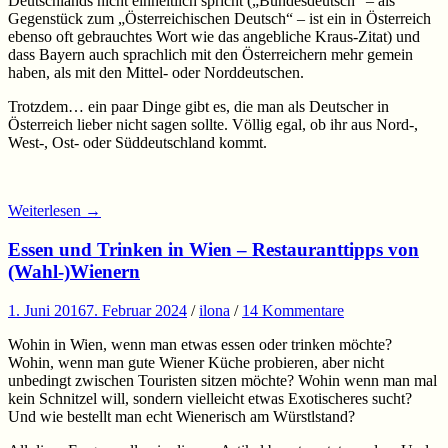
Deutschlands nicht einheitlich spricht („Bundesdeutsch“ – als
Gegenstück zum „Österreichischen Deutsch“ – ist ein in Österreich
ebenso oft gebrauchtes Wort wie das angebliche Kraus-Zitat) und
dass Bayern auch sprachlich mit den Österreichern mehr gemein
haben, als mit den Mittel- oder Norddeutschen.
Trotzdem… ein paar Dinge gibt es, die man als Deutscher in
Österreich lieber nicht sagen sollte. Völlig egal, ob ihr aus Nord-,
West-, Ost- oder Süddeutschland kommt.
Weiterlesen
→
Essen und Trinken in Wien – Restauranttipps von
(Wahl-)Wienern
1. Juni 2016
7. Februar 2024
/
ilona
/
14 Kommentare
Wohin in Wien, wenn man etwas essen oder trinken möchte?
Wohin, wenn man gute Wiener Küche probieren, aber nicht
unbedingt zwischen Touristen sitzen möchte? Wohin wenn man mal
kein Schnitzel will, sondern vielleicht etwas Exotischeres sucht?
Und wie bestellt man echt Wienerisch am Würstlstand?