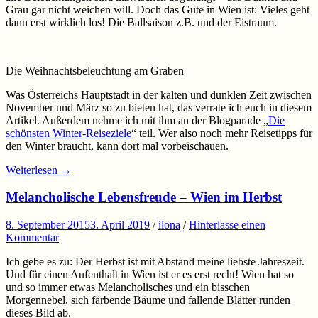
Grau gar nicht weichen will. Doch das Gute in Wien ist: Vieles geht
dann erst wirklich los! Die Ballsaison z.B. und der Eistraum.
Die Weihnachtsbeleuchtung am Graben
Was Österreichs Hauptstadt in der kalten und dunklen Zeit zwischen
November und März so zu bieten hat, das verrate ich euch in diesem
Artikel. Außerdem nehme ich mit ihm an der Blogparade „
Die
schönsten Winter-Reiseziele
“ teil. Wer also noch mehr Reisetipps für
den Winter braucht, kann dort mal vorbeischauen.
Weiterlesen
→
Melancholische Lebensfreude – Wien im Herbst
8. September 2015
3. April 2019
/
ilona
/
Hinterlasse einen
Kommentar
Ich gebe es zu: Der Herbst ist mit Abstand meine liebste Jahreszeit.
Und für einen Aufenthalt in Wien ist er es erst recht! Wien hat so
und so immer etwas Melancholisches und ein bisschen
Morgennebel, sich färbende Bäume und fallende Blätter runden
dieses Bild ab.