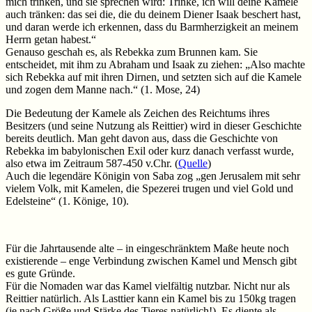
mich trinken, und sie sprechen wird: Trinke, ich will deine Kamele
auch tränken: das sei die, die du deinem Diener Isaak beschert hast,
und daran werde ich erkennen, dass du Barmherzigkeit an meinem
Herrn getan habest.“
Genauso geschah es, als Rebekka zum Brunnen kam. Sie
entscheidet, mit ihm zu Abraham und Isaak zu ziehen: „Also machte
sich Rebekka auf mit ihren Dirnen, und setzten sich auf die Kamele
und zogen dem Manne nach.“ (1. Mose, 24)
Die Bedeutung der Kamele als Zeichen des Reichtums ihres
Besitzers (und seine Nutzung als Reittier) wird in dieser Geschichte
bereits deutlich. Man geht davon aus, dass die Geschichte von
Rebekka im babylonischen Exil oder kurz danach verfasst wurde,
also etwa im Zeitraum 587-450 v.Chr. (
Quelle
)
Auch die legendäre Königin von Saba zog „gen Jerusalem mit sehr
vielem Volk, mit Kamelen, die Spezerei trugen und viel Gold und
Edelsteine“ (1. Könige, 10).
Für die Jahrtausende alte – in eingeschränktem Maße heute noch
existierende – enge Verbindung zwischen Kamel und Mensch gibt
es gute Gründe.
Für die Nomaden war das Kamel vielfältig nutzbar. Nicht nur als
Reittier natürlich. Als Lasttier kann ein Kamel bis zu 150kg tragen
(je nach Größe und Stärke des Tieres natürlich!). Es diente als