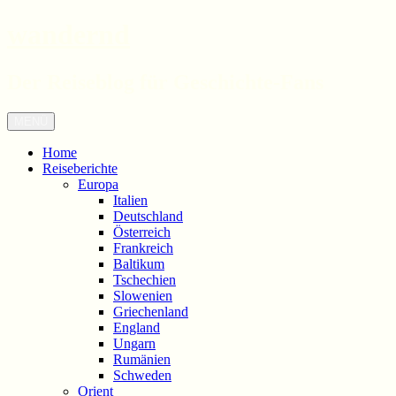
wandernd
Der Reiseblog für Geschichte-Fans
Zum
Menü
Inhalt
springen
Home
Reiseberichte
Europa
Italien
Deutschland
Österreich
Frankreich
Baltikum
Tschechien
Slowenien
Griechenland
England
Ungarn
Rumänien
Schweden
Orient