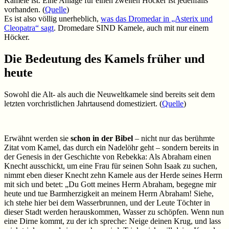
Kamele ist. Eine Anlage für einen zweiten Höcker ist jedenfalls
vorhanden. (
Quelle
)
Es ist also völlig unerheblich,
was das Dromedar in „Asterix und
Cleopatra“ sagt
. Dromedare SIND Kamele, auch mit nur einem
Höcker.
Die Bedeutung des Kamels früher und
heute
Sowohl die Alt- als auch die Neuweltkamele sind bereits seit dem
letzten vorchristlichen Jahrtausend domestiziert. (
Quelle
)
Erwähnt werden sie
schon in der Bibel
– nicht nur das berühmte
Zitat vom Kamel, das durch ein Nadelöhr geht – sondern bereits in
der Genesis in der Geschichte von Rebekka: Als Abraham einen
Knecht ausschickt, um eine Frau für seinen Sohn Isaak zu suchen,
nimmt eben dieser Knecht zehn Kamele aus der Herde seines Herrn
mit sich und betet: „Du Gott meines Herrn Abraham, begegne mir
heute und tue Barmherzigkeit an meinem Herrn Abraham! Siehe,
ich stehe hier bei dem Wasserbrunnen, und der Leute Töchter in
dieser Stadt werden herauskommen, Wasser zu schöpfen. Wenn nun
eine Dirne kommt, zu der ich spreche: Neige deinen Krug, und lass