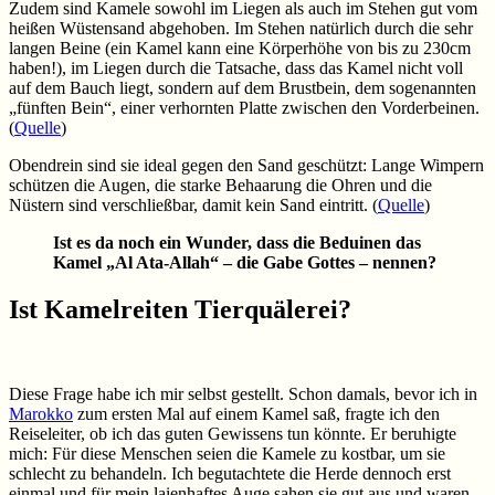
Zudem sind Kamele sowohl im Liegen als auch im Stehen gut vom
heißen Wüstensand abgehoben. Im Stehen natürlich durch die sehr
langen Beine (ein Kamel kann eine Körperhöhe von bis zu 230cm
haben!), im Liegen durch die Tatsache, dass das Kamel nicht voll
auf dem Bauch liegt, sondern auf dem Brustbein, dem sogenannten
„fünften Bein“, einer verhornten Platte zwischen den Vorderbeinen.
(
Quelle
)
Obendrein sind sie ideal gegen den Sand geschützt: Lange Wimpern
schützen die Augen, die starke Behaarung die Ohren und die
Nüstern sind verschließbar, damit kein Sand eintritt. (
Quelle
)
Ist es da noch ein Wunder, dass die Beduinen das
Kamel „Al Ata-Allah“ – die Gabe Gottes – nennen?
Ist Kamelreiten Tierquälerei?
Diese Frage habe ich mir selbst gestellt. Schon damals, bevor ich in
Marokko
zum ersten Mal auf einem Kamel saß, fragte ich den
Reiseleiter, ob ich das guten Gewissens tun könnte. Er beruhigte
mich: Für diese Menschen seien die Kamele zu kostbar, um sie
schlecht zu behandeln. Ich begutachtete die Herde dennoch erst
einmal und für mein laienhaftes Auge sahen sie gut aus und waren