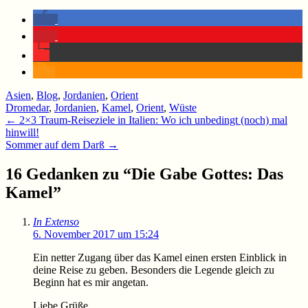
Asien
,
Blog
,
Jordanien
,
Orient
Dromedar
,
Jordanien
,
Kamel
,
Orient
,
Wüste
Beitragsnavigation
←
2×3 Traum-Reiseziele in Italien: Wo ich unbedingt (noch) mal
hinwill!
Sommer auf dem Darß
→
16 Gedanken zu “
Die Gabe Gottes: Das
Kamel
”
In Extenso
6. November 2017 um 15:24
Ein netter Zugang über das Kamel einen ersten Einblick in
deine Reise zu geben. Besonders die Legende gleich zu
Beginn hat es mir angetan.
Liebe Grüße