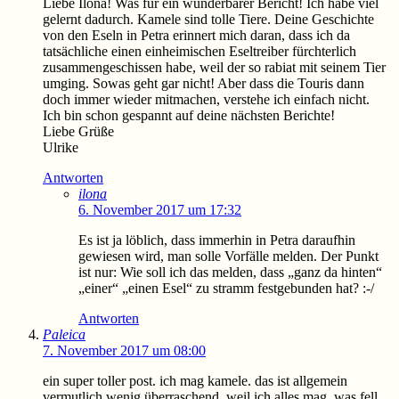
Liebe Ilona! Was für ein wunderbarer Bericht! Ich habe viel
gelernt dadurch. Kamele sind tolle Tiere. Deine Geschichte
von den Eseln in Petra erinnert mich daran, dass ich da
tatsächliche einen einheimischen Eseltreiber fürchterlich
zusammengeschissen habe, weil der so rabiat mit seinem Tier
umging. Sowas geht gar nicht! Aber dass die Touris dann
doch immer wieder mitmachen, verstehe ich einfach nicht.
Ich bin schon gespannt auf deine nächsten Berichte!
Liebe Grüße
Ulrike
Antworten
ilona
6. November 2017 um 17:32
Es ist ja löblich, dass immerhin in Petra daraufhin
gewiesen wird, man solle Vorfälle melden. Der Punkt
ist nur: Wie soll ich das melden, dass „ganz da hinten“
„einer“ „einen Esel“ zu stramm festgebunden hat? :-/
Antworten
Paleica
7. November 2017 um 08:00
ein super toller post. ich mag kamele. das ist allgemein
vermutlich wenig überraschend, weil ich alles mag, was fell