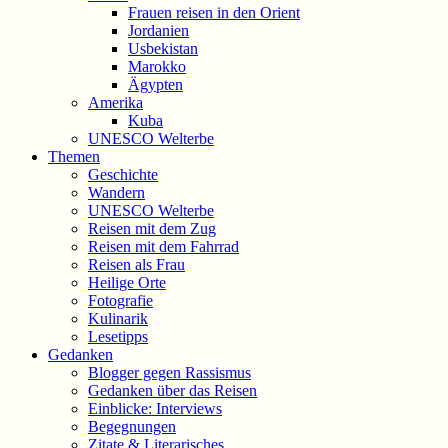
Frauen reisen in den Orient
Jordanien
Usbekistan
Marokko
Ägypten
Amerika
Kuba
UNESCO Welterbe
Themen
Geschichte
Wandern
UNESCO Welterbe
Reisen mit dem Zug
Reisen mit dem Fahrrad
Reisen als Frau
Heilige Orte
Fotografie
Kulinarik
Lesetipps
Gedanken
Blogger gegen Rassismus
Gedanken über das Reisen
Einblicke: Interviews
Begegnungen
Zitate & Literarisches