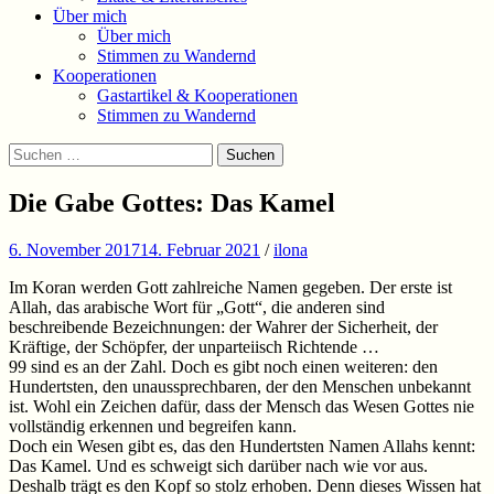
Über mich
Über mich
Stimmen zu Wandernd
Kooperationen
Gastartikel & Kooperationen
Stimmen zu Wandernd
Suchen
Suchen
nach:
Die Gabe Gottes: Das Kamel
6. November 2017
14. Februar 2021
/
ilona
Im Koran werden Gott zahlreiche Namen gegeben. Der erste ist
Allah, das arabische Wort für „Gott“, die anderen sind
beschreibende Bezeichnungen: der Wahrer der Sicherheit, der
Kräftige, der Schöpfer, der unparteiisch Richtende …
99 sind es an der Zahl. Doch es gibt noch einen weiteren: den
Hundertsten, den unaussprechbaren, der den Menschen unbekannt
ist. Wohl ein Zeichen dafür, dass der Mensch das Wesen Gottes nie
vollständig erkennen und begreifen kann.
Doch ein Wesen gibt es, das den Hundertsten Namen Allahs kennt:
Das Kamel. Und es schweigt sich darüber nach wie vor aus.
Deshalb trägt es den Kopf so stolz erhoben. Denn dieses Wissen hat