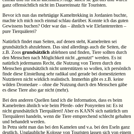
ganz offensichtlich nicht im Dauereinsatz für Touristen.
Bevor ich nun das mehrtägige Kameltrekking in Jordanien buchte,
machte ich mich noch einmal schlau darüber. Konnte ich das guten
Gewissens buchen? Oder war das – ähnlich wie Elefantenreiten –
pure Tierquälerei?
Natürlich findet man Seiten, auf denen steht, Kamelreiten sei
grundsätzlich abzulehnen. Das sind allerdings auch die Seiten, die
z.B. Zoos
grundsätzlich
ablehnen und finden, Tiere sollten durch
den Menschen nach Möglichkeit nicht „genutzt“ werden. Es ist
natürlich jedermanns Recht, die Nutzung von Tieren durch den
Menschen grundsätzlich nicht unterstützen so wollen, ich persönlich
finde diese Einstellung sehr radikal und gerade bei domestizierten
Nutztieren nicht wirklich realistisch. Immerhin gibt es z.B. keine
wilden Dromedare – ohne die Nutzung durch den Menschen gäbe
es diese Tiere also gar nicht (mehr).
Bei den anderen Quellen fand ich die Information, dass es beim
Kamelreiten ähnlich wie beim Pferde- oder Ponyreiten ist: Es ist
nicht grundsätzlich Tierquälerei! Aber es KANN sich natürlich um
Tierquälerei handeln, wenn die Tiere entsprechend schlecht gehalten
und behandelt werden.
In Petra sieht man das bei den Kamelen und v.a. bei den Eseln ganz
deutlich. Unglaubliche Kolosse von Touristen lassen sich von einem