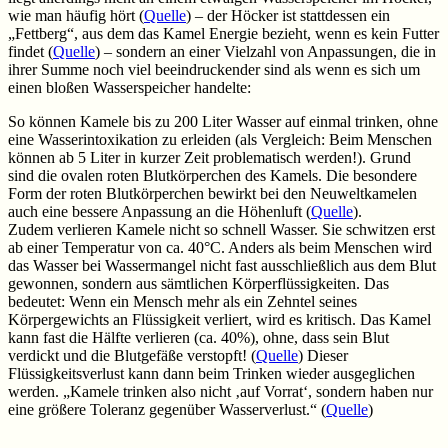
wie man häufig hört (
Quelle
) – der Höcker ist stattdessen ein
„Fettberg“, aus dem das Kamel Energie bezieht, wenn es kein Futter
findet (
Quelle
) – sondern an einer Vielzahl von Anpassungen, die in
ihrer Summe noch viel beeindruckender sind als wenn es sich um
einen bloßen Wasserspeicher handelte:
So können Kamele bis zu 200 Liter Wasser auf einmal trinken, ohne
eine Wasserintoxikation zu erleiden (als Vergleich: Beim Menschen
können ab 5 Liter in kurzer Zeit problematisch werden!). Grund
sind die ovalen roten Blutkörperchen des Kamels. Die besondere
Form der roten Blutkörperchen bewirkt bei den Neuweltkamelen
auch eine bessere Anpassung an die Höhenluft (
Quelle
).
Zudem verlieren Kamele nicht so schnell Wasser. Sie schwitzen erst
ab einer Temperatur von ca. 40°C. Anders als beim Menschen wird
das Wasser bei Wassermangel nicht fast ausschließlich aus dem Blut
gewonnen, sondern aus sämtlichen Körperflüssigkeiten. Das
bedeutet: Wenn ein Mensch mehr als ein Zehntel seines
Körpergewichts an Flüssigkeit verliert, wird es kritisch. Das Kamel
kann fast die Hälfte verlieren (ca. 40%), ohne, dass sein Blut
verdickt und die Blutgefäße verstopft! (
Quelle
) Dieser
Flüssigkeitsverlust kann dann beim Trinken wieder ausgeglichen
werden. „Kamele trinken also nicht ‚auf Vorrat‘, sondern haben nur
eine größere Toleranz gegenüber Wasserverlust.“ (
Quelle
)