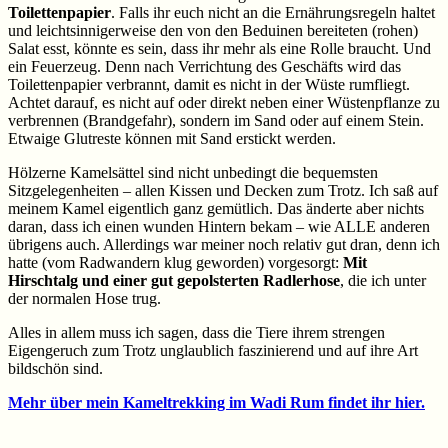
Toilettenpapier
. Falls ihr euch nicht an die Ernährungsregeln haltet
und leichtsinnigerweise den von den Beduinen bereiteten (rohen)
Salat esst, könnte es sein, dass ihr mehr als eine Rolle braucht. Und
ein Feuerzeug. Denn nach Verrichtung des Geschäfts wird das
Toilettenpapier verbrannt, damit es nicht in der Wüste rumfliegt.
Achtet darauf, es nicht auf oder direkt neben einer Wüstenpflanze zu
verbrennen (Brandgefahr), sondern im Sand oder auf einem Stein.
Etwaige Glutreste können mit Sand erstickt werden.
Hölzerne Kamelsättel sind nicht unbedingt die bequemsten
Sitzgelegenheiten – allen Kissen und Decken zum Trotz. Ich saß auf
meinem Kamel eigentlich ganz gemütlich. Das änderte aber nichts
daran, dass ich einen wunden Hintern bekam – wie ALLE anderen
übrigens auch. Allerdings war meiner noch relativ gut dran, denn ich
hatte (vom Radwandern klug geworden) vorgesorgt:
Mit
Hirschtalg und einer gut gepolsterten Radlerhose
, die ich unter
der normalen Hose trug.
Alles in allem muss ich sagen, dass die Tiere ihrem strengen
Eigengeruch zum Trotz unglaublich faszinierend und auf ihre Art
bildschön sind.
Mehr über mein Kameltrekking im Wadi Rum findet ihr hier.