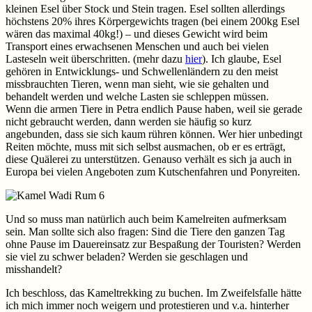
kleinen Esel über Stock und Stein tragen. Esel sollten allerdings
höchstens 20% ihres Körpergewichts tragen (bei einem 200kg Esel
wären das maximal 40kg!) – und dieses Gewicht wird beim
Transport eines erwachsenen Menschen und auch bei vielen
Lasteseln weit überschritten. (mehr dazu
hier
). Ich glaube, Esel
gehören in Entwicklungs- und Schwellenländern zu den meist
missbrauchten Tieren, wenn man sieht, wie sie gehalten und
behandelt werden und welche Lasten sie schleppen müssen.
Wenn die armen Tiere in Petra endlich Pause haben, weil sie gerade
nicht gebraucht werden, dann werden sie häufig so kurz
angebunden, dass sie sich kaum rühren können. Wer hier unbedingt
Reiten möchte, muss mit sich selbst ausmachen, ob er es erträgt,
diese Quälerei zu unterstützen. Genauso verhält es sich ja auch in
Europa bei vielen Angeboten zum Kutschenfahren und Ponyreiten.
Und so muss man natürlich auch beim Kamelreiten aufmerksam
sein. Man sollte sich also fragen: Sind die Tiere den ganzen Tag
ohne Pause im Dauereinsatz zur Bespaßung der Touristen? Werden
sie viel zu schwer beladen? Werden sie geschlagen und
misshandelt?
Ich beschloss, das Kameltrekking zu buchen. Im Zweifelsfalle hätte
ich mich immer noch weigern und protestieren und v.a. hinterher