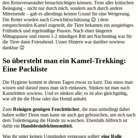
den Reiseveranstalter benachrichtigen können. Trotz aller kritischen
Beäugung – nicht nur durch mich, sondern auch durch andere
Mitreisende – gab es allerdings keinen Grund für eine Weigerung.
Die Reiter wurden nach Gewicht(sschätzung 😉 ) dem
entsprechenden Kamel zugeteilt, die Tiere bekamen ein ausgiebiges
Frühstück und regelmäßige Pausen. Nach einer längeren
Mittagspause und einem 1-2 stündigen Ritt am Nachmittag war für
die Tiere dann Feierabend. Unser Hintern war darüber sowieso
dankbar 😉
So übersteht man ein Kamel-Trekking:
Eine Packliste
Die Hygiene kommt in diesen Tagen etwas zu kurz. Das muss man
wissen und darauf muss man sich einlassen. Stinken tut man nach
Kamelritten sowieso. Und es stinken alle; es ist also gleichgültig,
wie oft ihr die Hose oder das Hemd anhabt.
Zum
Reinigen genügen Feuchttücher
, die man unbedingt dabei
haben sollte! Denn man kann sie auch gut gebrauchen, um sich nach
dem Toilettengang die Hände zu waschen. Ebenfalls hilfreich ist
dafür ein
Handdesinfektionsmittel.
Was ihr unter keinen Umständen vergessen solltet:
eine Rolle