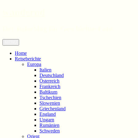
wandernd
Der Reiseblog für Geschichte-Fans
Zum
Menü
Inhalt
springen
Home
Reiseberichte
Europa
Italien
Deutschland
Österreich
Frankreich
Baltikum
Tschechien
Slowenien
Griechenland
England
Ungarn
Rumänien
Schweden
Orient