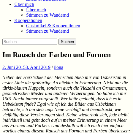
Über mich
Über mich
Stimmen zu Wandernd
Kooperationen
Gastartikel & Kooperationen
Stimmen zu Wandernd
Suchen
Suchen
nach:
Im Rausch der Farben und Formen
2. Juni 2015
3. April 2019
/
ilona
Neben der Herzlichkeit der Menschen blieb mir von Usbekistan in
erster Linie die großartige Architektur in Erinnerung. Nicht nur die
türkis-blauen Kuppeln, sondern auch die Vielzahl an Ornamenten,
geometrischen Muster und anderen Verzierungen. So habe ich mir
1001 Nacht immer vorgestellt. Wer hätte gedacht, dass ich es in
Usbekistan finde? Egal wie oft ich die Bilder aus Usbekistan
betrachte, ich bin stets aufs Neue verblüfft und beeindruckt, wie
vielfältig diese Verzierungen sind. Keine wiederholt sich, jede bleibt
individuell und geht doch auf in meiner Erinnerung in einem Meer
aus Formen und Farben. Und deshalb will ich euch hier einfach
wortlos einmal diesem Rausch aus Formen und Farben überlassen: