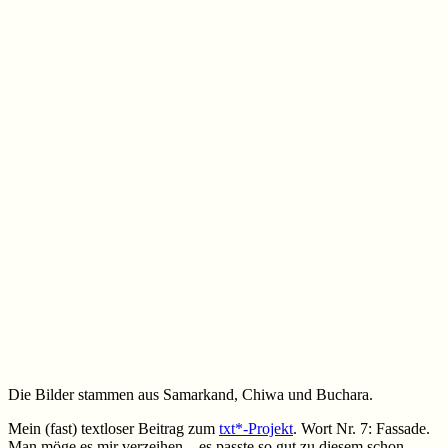
Die Bilder stammen aus Samarkand, Chiwa und Buchara.
Mein (fast) textloser Beitrag zum
txt*-Projekt
. Wort Nr. 7: Fassade.
Man möge es mir verzeihen – es passte so gut zu diesem schon