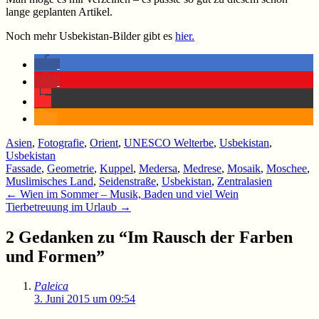
lange geplanten Artikel.
Noch mehr Usbekistan-Bilder gibt es
hier.
Asien
,
Fotografie
,
Orient
,
UNESCO Welterbe
,
Usbekistan
,
Usbekistan
Fassade
,
Geometrie
,
Kuppel
,
Medersa
,
Medrese
,
Mosaik
,
Moschee
,
Muslimisches Land
,
Seidenstraße
,
Usbekistan
,
Zentralasien
Beitragsnavigation
←
Wien im Sommer – Musik, Baden und viel Wein
Tierbetreuung im Urlaub
→
2 Gedanken zu “
Im Rausch der Farben
und Formen
”
Paleica
3. Juni 2015 um 09:54