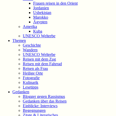
Frauen reisen in den Orient
Jordanien
Usbekistan
Marokko
Ägypten
Amerika
Kuba
UNESCO Welterbe
Themen
Geschichte
Wandern
UNESCO Welterbe
Reisen mit dem Zug
Reisen mit dem Fahrrad
Reisen als Frau
Heilige Orte
Fotografie
Kulinarik
Lesetipps
Gedanken
Blogger gegen Rassismus
Gedanken über das Reisen
Einblicke: Interviews
Begegnungen
Zitate & Literarisches