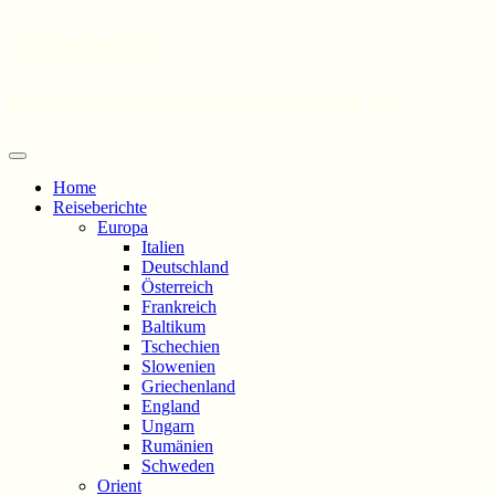
wandernd
Der Reiseblog für Geschichte-Fans
Zum
Menü
Inhalt
Home
springen
Reiseberichte
Europa
Italien
Deutschland
Österreich
Frankreich
Baltikum
Tschechien
Slowenien
Griechenland
England
Ungarn
Rumänien
Schweden
Orient