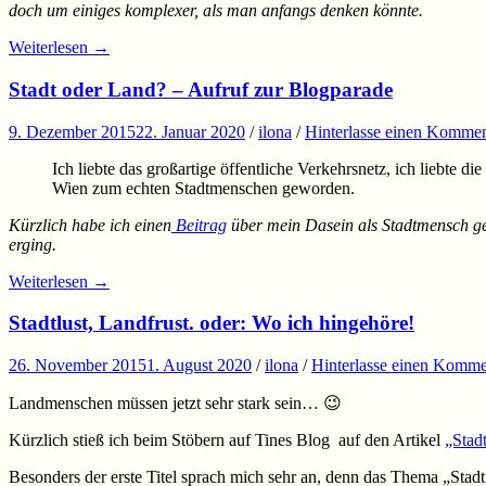
doch um einiges komplexer, als man anfangs denken könnte.
Weiterlesen
→
Stadt oder Land? – Aufruf zur Blogparade
9. Dezember 2015
22. Januar 2020
/
ilona
/
Hinterlasse einen Kommen
Ich liebte das großartige öffentliche Verkehrsnetz, ich liebte 
Wien zum echten Stadtmenschen geworden.
Kürzlich habe ich einen
Beitrag
über mein Dasein als Stadtmensch ge
erging.
Weiterlesen
→
Stadtlust, Landfrust. oder: Wo ich hingehöre!
26. November 2015
1. August 2020
/
ilona
/
Hinterlasse einen Komme
Landmenschen müssen jetzt sehr stark sein… 😉
Kürzlich stieß ich beim Stöbern auf Tines Blog auf den Artikel
„Stad
Besonders der erste Titel sprach mich sehr an, denn das Thema „Stadt &