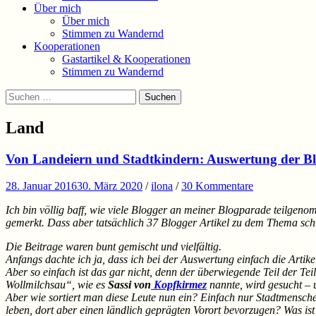
Über mich
Über mich
Stimmen zu Wandernd
Kooperationen
Gastartikel & Kooperationen
Stimmen zu Wandernd
Suchen
Suchen
nach:
Land
Von Landeiern und Stadtkindern: Auswertung der B
28. Januar 2016
30. März 2020
/
ilona
/
30 Kommentare
Ich bin völlig baff, wie viele Blogger an meiner Blogparade teilge
gemerkt. Dass aber tatsächlich 37 Blogger Artikel zu dem Thema schr
Die Beitrage waren bunt gemischt und vielfältig.
Anfangs dachte ich ja, dass ich bei der Auswertung einfach die Arti
Aber so einfach ist das gar nicht, denn der überwiegende Teil der Tei
Wollmilchsau“, wie es
Sassi von
Kopfkirmez
nannte, wird gesucht – 
Aber wie sortiert man diese Leute nun ein? Einfach nur Stadtmensche
leben, dort aber einen ländlich geprägten Vorort bevorzugen? Was i