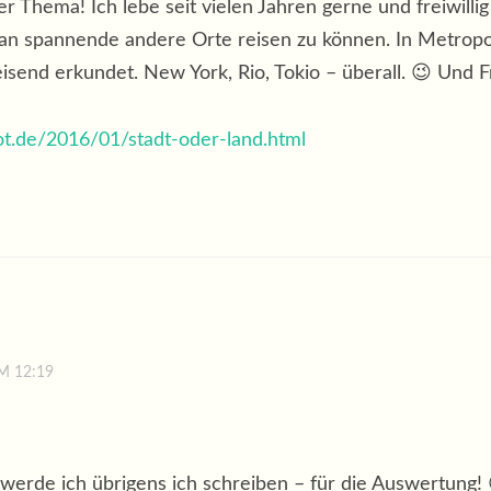
er Thema! Ich lebe seit vielen Jahren gerne und freiwill
 an spannende andere Orte reisen zu können. In Metrop
eisend erkundet. New York, Rio, Tokio – überall. 😉 Und 
pot.de/2016/01/stadt-oder-land.html
M 12:19
erde ich übrigens ich schreiben – für die Auswertung! 😀 