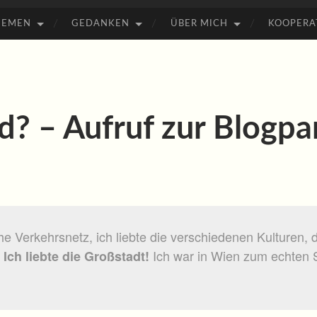
HEMEN
GEDANKEN
ÜBER MICH
KOOPERA
d? – Aufruf zur Blogp
iche Verkehrsnetz, ich liebte die verschiedenen Kulturen,
–
Ich war in Wien zum echten
Ich liebte die Großstadt!