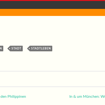
,
,
N
STADT
STADTLEBEN
n
 den Philippinen
In & um München: Wo