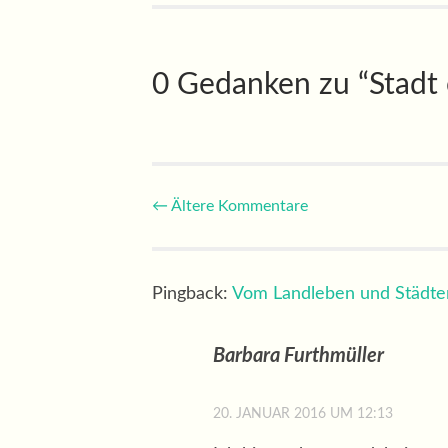
0 Gedanken zu “
Stadt
Kommentar-
← Ältere Kommentare
Navigation
Pingback:
Vom Landleben und Städter
Barbara Furthmüller
20. JANUAR 2016 UM 12:13