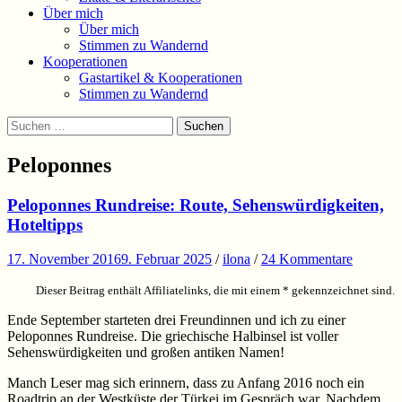
Über mich
Über mich
Stimmen zu Wandernd
Kooperationen
Gastartikel & Kooperationen
Stimmen zu Wandernd
Suchen
Suchen
nach:
Peloponnes
Peloponnes Rundreise: Route, Sehenswürdigkeiten,
Hoteltipps
17. November 2016
9. Februar 2025
/
ilona
/
24 Kommentare
Dieser Beitrag enthält Affiliatelinks, die mit einem * gekennzeichnet sind.
Ende September starteten drei Freundinnen und ich zu einer
Peloponnes Rundreise. Die griechische Halbinsel ist voller
Sehenswürdigkeiten und großen antiken Namen!
Manch Leser mag sich erinnern, dass zu Anfang 2016 noch ein
Roadtrip an der Westküste der Türkei im Gespräch war. Nachdem