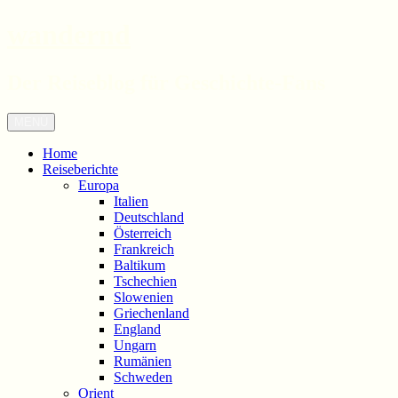
wandernd
Der Reiseblog für Geschichte-Fans
Zum
Menü
Inhalt
springen
Home
Reiseberichte
Europa
Italien
Deutschland
Österreich
Frankreich
Baltikum
Tschechien
Slowenien
Griechenland
England
Ungarn
Rumänien
Schweden
Orient