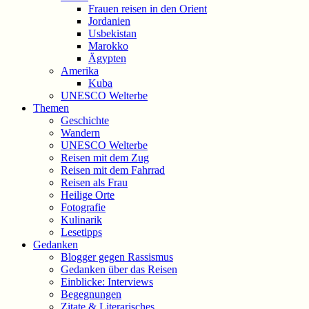
Frauen reisen in den Orient
Jordanien
Usbekistan
Marokko
Ägypten
Amerika
Kuba
UNESCO Welterbe
Themen
Geschichte
Wandern
UNESCO Welterbe
Reisen mit dem Zug
Reisen mit dem Fahrrad
Reisen als Frau
Heilige Orte
Fotografie
Kulinarik
Lesetipps
Gedanken
Blogger gegen Rassismus
Gedanken über das Reisen
Einblicke: Interviews
Begegnungen
Zitate & Literarisches