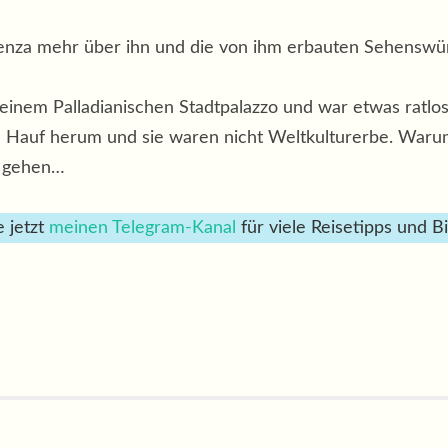
cenza mehr über ihn und die von ihm erbauten Sehenswürd
einem Palladianischen Stadtpalazzo und war etwas ratlos.
u Hauf herum und sie waren nicht Weltkulturerbe. Waru
u gehen…
 jetzt
meinen Telegram-Kanal
für viele Reisetipps und Bi