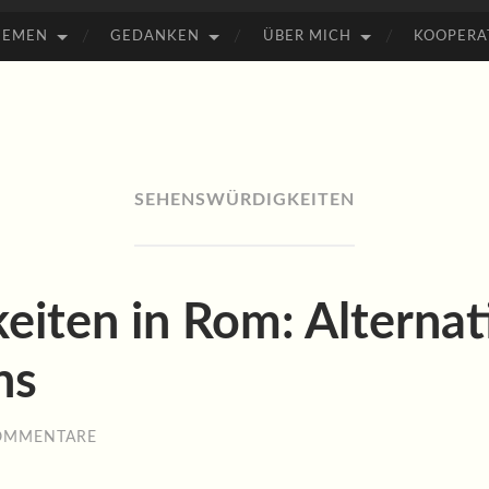
HEMEN
GEDANKEN
ÜBER MICH
KOOPERA
SEHENSWÜRDIGKEITEN
iten in Rom: Alternati
ns
OMMENTARE