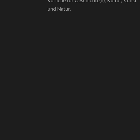
Vorliebe für Geschichte(n), Kultur, Kunst
und Natur.