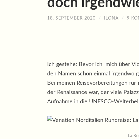
doch irgendwie
18. SEPTEMBER 2020
/
ILONA
/
9 K
Ich gestehe: Bevor ich mich über Vic
den Namen schon einmal irgendwo geh
Bei meinen Reisevorbereitungen für
der Renaissance war, der viele Palazz
Aufnahme in die UNESCO-Welterbelist
La Ro