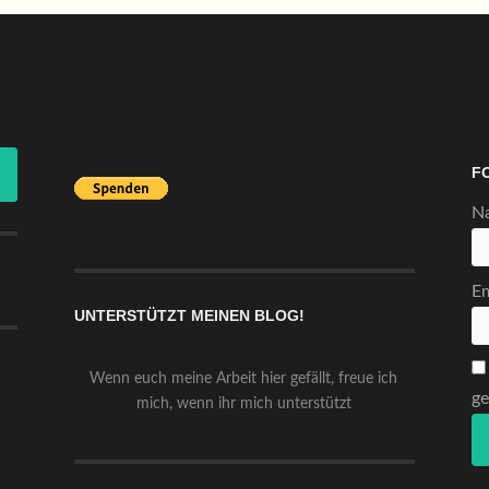
F
N
Em
UNTERSTÜTZT MEINEN BLOG!
Wenn euch meine Arbeit hier gefällt, freue ich
ge
mich, wenn ihr mich unterstützt