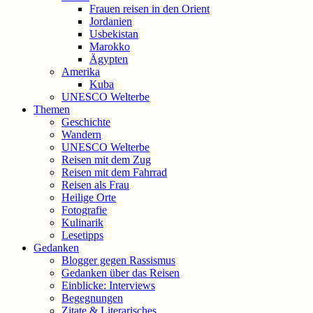
Frauen reisen in den Orient
Jordanien
Usbekistan
Marokko
Ägypten
Amerika
Kuba
UNESCO Welterbe
Themen
Geschichte
Wandern
UNESCO Welterbe
Reisen mit dem Zug
Reisen mit dem Fahrrad
Reisen als Frau
Heilige Orte
Fotografie
Kulinarik
Lesetipps
Gedanken
Blogger gegen Rassismus
Gedanken über das Reisen
Einblicke: Interviews
Begegnungen
Zitate & Literarisches