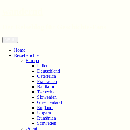
wandernd
Der Reiseblog für Geschichte-Fans
Zum
Menü
Inhalt
springen
Home
Reiseberichte
Europa
Italien
Deutschland
Österreich
Frankreich
Baltikum
Tschechien
Slowenien
Griechenland
England
Ungarn
Rumänien
Schweden
Orient