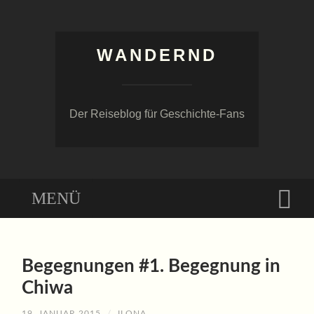
WANDERND
Der Reiseblog für Geschichte-Fans
Menü
Suc
ZUM
INHALT
Begegnungen #1. Begegnung in
SPRINGEN
Chiwa
19. JANUAR 2015
/
ILONA