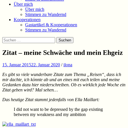
Über mich
Über mich
Stimmen zu Wandernd
Kooperationen
Gastartikel & Kooperationen
Stimmen zu Wandernd
Suchen
Suchen
nach:
Zitat – meine Schwäche und mein Ehgeiz
15. Januar 2015
22. Januar 2020
/
ilona
Es gibt so viele wunderbare Zitate zum Thema „Reisen“, dass ich
mir dachte, ich könnte ab und an eines mit euch teilen und meine
Gedanken dazu hier niederschreiben. Ob es wirklich jede Woche ein
Zitat geben wird? Mal sehen…
Das heutige Zitat stammt jedenfalls von Ella Maillart:
I did not want to be depressed by the gap existing
between my weakness and my ambition