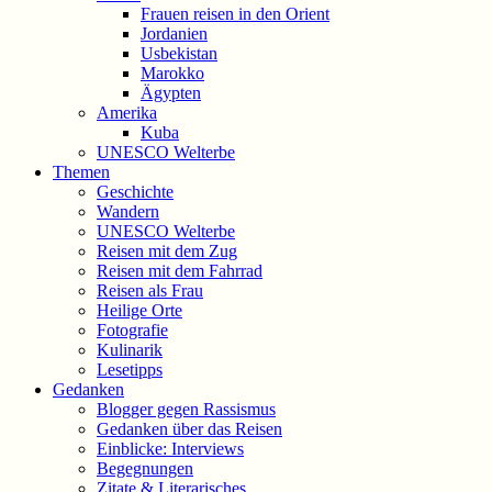
Frauen reisen in den Orient
Jordanien
Usbekistan
Marokko
Ägypten
Amerika
Kuba
UNESCO Welterbe
Themen
Geschichte
Wandern
UNESCO Welterbe
Reisen mit dem Zug
Reisen mit dem Fahrrad
Reisen als Frau
Heilige Orte
Fotografie
Kulinarik
Lesetipps
Gedanken
Blogger gegen Rassismus
Gedanken über das Reisen
Einblicke: Interviews
Begegnungen
Zitate & Literarisches