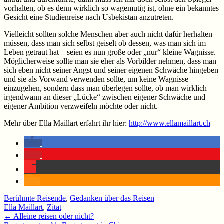
vorhalten, ob es denn wirklich so wagemutig ist, ohne ein bekanntes
Gesicht eine Studienreise nach Usbekistan anzutreten.
Vielleicht sollten solche Menschen aber auch nicht dafür herhalten
müssen, dass man sich selbst geiselt ob dessen, was man sich im
Leben getraut hat – seien es nun große oder „nur“ kleine Wagnisse.
Möglicherweise sollte man sie eher als Vorbilder nehmen, dass man
sich eben nicht seiner Angst und seiner eigenen Schwäche hingeben
und sie als Vorwand verwenden sollte, um keine Wagnisse
einzugehen, sondern dass man überlegen sollte, ob man wirklich
irgendwann an dieser „Lücke“ zwischen eigener Schwäche und
eigener Ambition verzweifeln möchte oder nicht.
Mehr über Ella Maillart erfahrt ihr hier:
http://www.ellamaillart.ch
Berühmte Reisende
,
Gedanken über das Reisen
Ella Maillart
,
Zitat
Beitragsnavigation
←
Alleine reisen oder nicht?