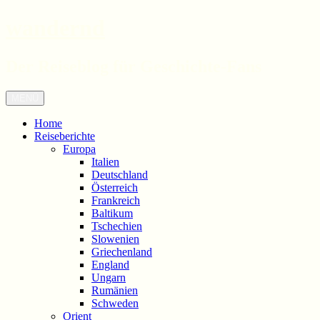
wandernd
Der Reiseblog für Geschichte-Fans
Zum
Menü
Inhalt
springen
Home
Reiseberichte
Europa
Italien
Deutschland
Österreich
Frankreich
Baltikum
Tschechien
Slowenien
Griechenland
England
Ungarn
Rumänien
Schweden
Orient