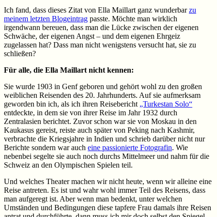
Ich fand, dass dieses Zitat von Ella Maillart ganz wunderbar
zu
meinem letzten Blogeintrag
passte. Möchte man wirklich
irgendwann bereuen, dass man die Lücke zwischen der eigenen
Schwäche, der eigenen Angst – und dem eigenen Ehrgeiz
zugelassen hat? Dass man nicht wenigstens versucht hat, sie zu
schließen?
Für alle, die Ella Maillart nicht kennen:
Sie wurde 1903 in Genf geboren und gehört wohl zu den großen
weiblichen Reisenden des 20. Jahrhunderts. Auf sie aufmerksam
geworden bin ich, als ich ihren Reisebericht
„Turkestan Solo“
entdeckte, in dem sie von ihrer Reise im Jahr 1932 durch
Zentralasien berichtet. Zuvor schon war sie von Moskau in den
Kaukasus gereist, reiste auch später von Peking nach Kashmir,
verbrachte die Kriegsjahre in Indien und schrieb darüber nicht nur
Berichte sondern war auch
eine passionierte Fotografin
. Wie
nebenbei segelte sie auch noch durchs Mittelmeer und nahm für die
Schweiz an den Olympischen Spielen teil.
Und welches Theater machen wir nicht heute, wenn wir alleine eine
Reise antreten. Es ist und wahr wohl immer Teil des Reisens, dass
man aufgeregt ist. Aber wenn man bedenkt, unter welchen
Umständen und Bedingungen diese tapfere Frau damals ihre Reisen
antrat und durchführte, dann muss ich mir doch selbst den Spiegel