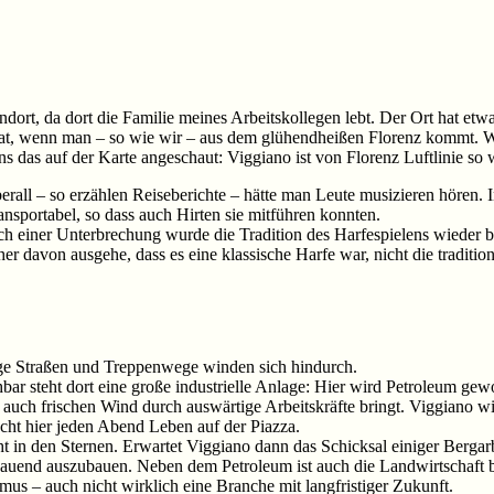
ndort, da dort die Familie meines Arbeitskollegen lebt. Der Ort hat etw
Wohltat, wenn man – so wie wir – aus dem glühendheißen Florenz kommt.
as auf der Karte angeschaut: Viggiano ist von Florenz Luftlinie so we
all – so erzählen Reiseberichte – hätte man Leute musizieren hören. In 
ransportabel, so dass auch Hirten sie mitführen konnten.
h einer Unterbrechung wurde die Tradition des Harfespielens wieder b
r davon ausgehe, dass es eine klassische Harfe war, nicht die tradition
vige Straßen und Treppenwege winden sich hindurch.
ar steht dort eine große industrielle Anlage: Hier wird Petroleum gew
 auch frischen Wind durch auswärtige Arbeitskräfte bringt. Viggiano w
cht hier jeden Abend Leben auf der Piazza.
in den Sternen. Erwartet Viggiano dann das Schicksal einiger Bergarb
chauend auszubauen. Neben dem Petroleum ist auch die Landwirtschaft 
ismus – auch nicht wirklich eine Branche mit langfristiger Zukunft.