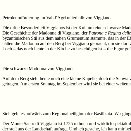
Petroleumförderung im Val d’Agri unterhalb von Viggiano
Die dritte Besonderheit Viggianos ist der Kult um eine schwarze Madon
Die Geschichte der Madonna di Viggiano, der
Patrona e Regina delle
byzantinischen Stil aus dem nahen Grumentum stammte, das in der E
hätten die Madonna auf den Berg bei Viggiano gebracht, um sie dort z
Loch – das noch heute in der Kirche zu besichtigen ist – die Figur ge
Die schwarze Madonna von Viggiano
Auf dem Berg steht heute noch eine kleine Kapelle, doch die Schwar
getragen. Am ersten Sonntag im September wird sie bei einer weiteren
Steil geht es aufwärts zum Regionalheiligtum der Basilikata. Wir gi
Der Monte Sacro di Viggiano ist 1725 m hoch und wirklich spektaku
der steil aus der Landschaft aufragt. Und ich gestehe, ich kann mir be