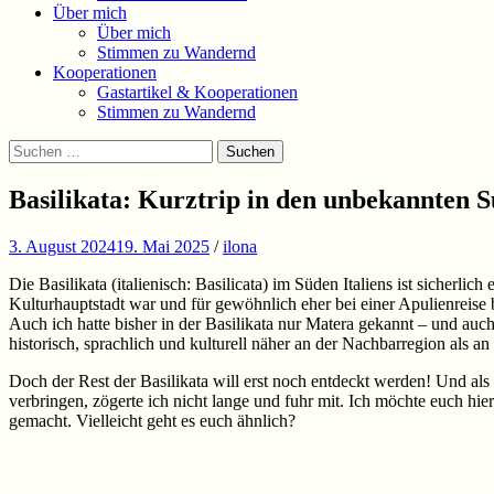
Über mich
Über mich
Stimmen zu Wandernd
Kooperationen
Gastartikel & Kooperationen
Stimmen zu Wandernd
Suchen
Suchen
nach:
Basilikata: Kurztrip in den unbekannten S
3. August 2024
19. Mai 2025
/
ilona
Die Basilikata (italienisch: Basilicata) im Süden Italiens ist sicher
Kulturhauptstadt war und für gewöhnlich eher bei einer Apulienreise b
Auch ich hatte bisher in der Basilikata nur Matera gekannt – und au
historisch, sprachlich und kulturell näher an der Nachbarregion als an
Doch der Rest der Basilikata will erst noch entdeckt werden! Und al
verbringen, zögerte ich nicht lange und fuhr mit. Ich möchte euch hi
gemacht. Vielleicht geht es euch ähnlich?