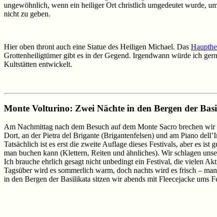
ungewöhnlich, wenn ein heiliger Ort christlich umgedeutet wurde, 
nicht zu geben.
Hier oben thront auch eine Statue des Heiligen Michael. Das
Haupthe
Grottenheiligtümer gibt es in der Gegend. Irgendwann würde ich ger
Kultstätten entwickelt.
Monte Volturino: Zwei Nächte in den Bergen der Basi
Am Nachmittag nach dem Besuch auf dem Monte Sacro brechen wir au
Dort, an der Pietra del Brigante (Brigantenfelsen) und am Piano dell’I
Tatsächlich ist es erst die zweite Auflage dieses Festivals, aber es i
man buchen kann (Klettern, Reiten und ähnliches). Wir schlagen unser
Ich brauche ehrlich gesagt nicht unbedingt ein Festival, die vielen A
Tagsüber wird es sommerlich warm, doch nachts wird es frisch – man b
in den Bergen der Basilikata sitzen wir abends mit Fleecejacke ums F