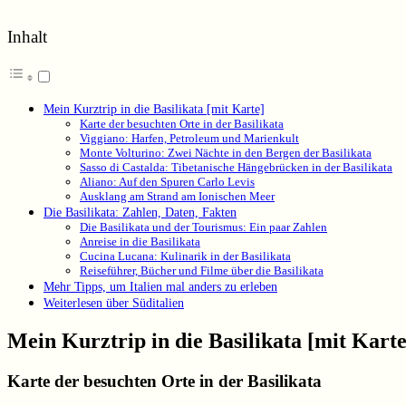
Inhalt
Mein Kurztrip in die Basilikata [mit Karte]
Karte der besuchten Orte in der Basilikata
Viggiano: Harfen, Petroleum und Marienkult
Monte Volturino: Zwei Nächte in den Bergen der Basilikata
Sasso di Castalda: Tibetanische Hängebrücken in der Basilikata
Aliano: Auf den Spuren Carlo Levis
Ausklang am Strand am Ionischen Meer
Die Basilikata: Zahlen, Daten, Fakten
Die Basilikata und der Tourismus: Ein paar Zahlen
Anreise in die Basilikata
Cucina Lucana: Kulinarik in der Basilikata
Reiseführer, Bücher und Filme über die Basilikata
Mehr Tipps, um Italien mal anders zu erleben
Weiterlesen über Süditalien
Mein Kurztrip in die Basilikata [mit Karte
Karte der besuchten Orte in der Basilikata