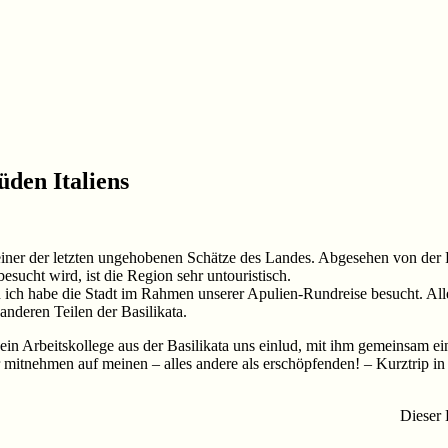
üden Italiens
lich einer der letzten ungehobenen Schätze des Landes. Abgesehen von de
esucht wird, ist die Region sehr untouristisch.
ch ich habe die Stadt im Rahmen unserer Apulien-Rundreise besucht. All
 anderen Teilen der Basilikata.
s ein Arbeitskollege aus der Basilikata uns einlud, mit ihm gemeinsam
er mitnehmen auf meinen – alles andere als erschöpfenden! – Kurztrip 
Dieser 