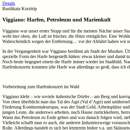
Details
Basilikata Kurztrip
Viggiano:
Harfen,
Petroleum und Marienkult
Viggiano war unser erster Stopp und für die meisten Nächte unser Sta
weht hier oben, die Luft ist frischer, die Hitze erträglicher. Eine 
Wahrscheinlich wegen der Entfernung… vor der Abfahrt haben wir uns d
In der Vergangenheit war Viggiano berühmt als Stadt der Musiker. Über
spezielle Form der Harfe hergestellt hätten: etwas kleiner und damit t
Noch heute begegnet einem die Harfe immer wieder im Stadtbild. Nac
Harfenkonzerts kommen (die Harfe war allerdings so groß, dass ich ehe
Vorbereitung zum Harfenkonzert im Wald
Viggiano klebt – wie soviele italienische Dörfer – am Berg und kur
Von oben überblickt man das Tal des Agri (Val d’Agri) und unübersehb
Förderung Kontinentaleuropas, was der Stadt Geld, Arbeitsplätze und
jungen Leute, die anderswo arbeiten, nach Hause zurückkehren, herrs
Wann das Petroleum zu Ende gehen und was danach folgen wird, steht 
Vielleicht schafft man es auch, die anderen Industriezweige vorauss
Rolle. Allerdings handelt es sich bei letzterem bisher v.a. um Skitour