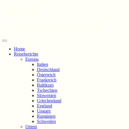
wandernd
Der Reiseblog für Geschichte-Fans
Zum
Menü
Inhalt
Home
springen
Reiseberichte
Europa
Italien
Deutschland
Österreich
Frankreich
Baltikum
Tschechien
Slowenien
Griechenland
England
Ungarn
Rumänien
Schweden
Orient