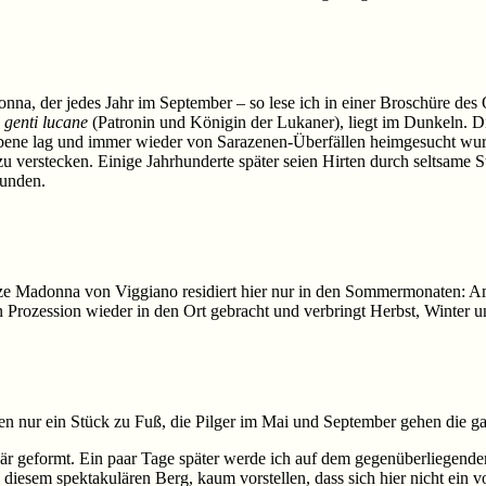
na, der jedes Jahr im September – so lese ich in einer Broschüre des O
 genti lucane
(Patronin und Königin der Lukaner), liegt im Dunkeln. Di
bene lag und immer wieder von Sarazenen-Überfällen heimgesucht wurd
u verstecken. Einige Jahrhunderte später seien Hirten durch seltsame 
funden.
ze Madonna von Viggiano residiert hier nur in den Sommermonaten: Am 
 Prozession wieder in den Ort gebracht und verbringt Herbst, Winter u
ngen nur ein Stück zu Fuß, die Pilger im Mai und September gehen die g
lär geformt. Ein paar Tage später werde ich auf dem gegenüberliegend
i diesem spektakulären Berg, kaum vorstellen, dass sich hier nicht ein 