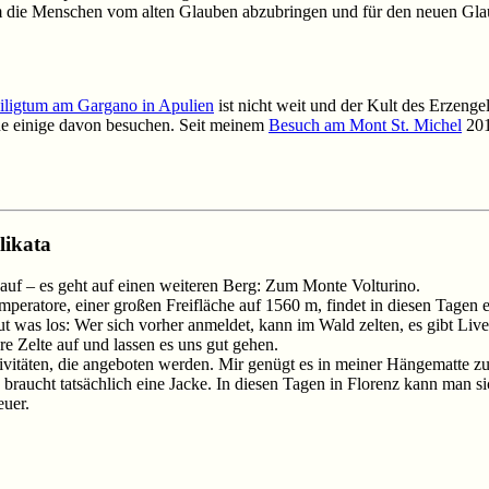
um die Menschen vom alten Glauben abzubringen und für den neuen Gla
iligtum am Gargano in Apulien
ist nicht weit und der Kult des Erzenge
ne einige davon besuchen. Seit meinem
Besuch am Mont St. Michel
201
likata
f – es geht auf einen weiteren Berg: Zum Monte Volturino.
mperatore, einer großen Freifläche auf 1560 m, findet in diesen Tagen ei
st gut was los: Wer sich vorher anmeldet, kann im Wald zelten, es gibt Li
e Zelte auf und lassen es uns gut gehen.
ktivitäten, die angeboten werden. Mir genügt es in meiner Hängematte z
raucht tatsächlich eine Jacke. In diesen Tagen in Florenz kann man sich
euer.