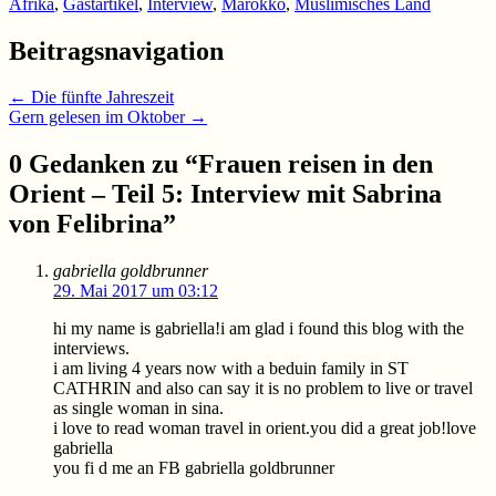
Afrika
,
Gastartikel
,
Interview
,
Marokko
,
Muslimisches Land
Beitragsnavigation
←
Die fünfte Jahreszeit
Gern gelesen im Oktober
→
0 Gedanken zu “
Frauen reisen in den
Orient – Teil 5: Interview mit Sabrina
von Felibrina
”
gabriella goldbrunner
29. Mai 2017 um 03:12
hi my name is gabriella!i am glad i found this blog with the
interviews.
i am living 4 years now with a beduin family in ST
CATHRIN and also can say it is no problem to live or travel
as single woman in sina.
i love to read woman travel in orient.you did a great job!love
gabriella
you fi d me an FB gabriella goldbrunner