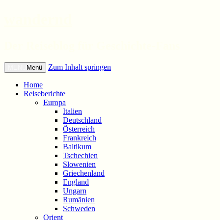
wandernd
Der Reiseblog für Geschichte-Fans
Zum Inhalt springen
Menü
Home
Reiseberichte
Europa
Italien
Deutschland
Österreich
Frankreich
Baltikum
Tschechien
Slowenien
Griechenland
England
Ungarn
Rumänien
Schweden
Orient