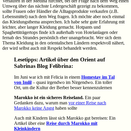
Verlaufen in der Medina fürchtet, bei der Frage nach dem Weg einen
Umweg über das nächste Ledergeschäft gezeigt zu bekommen,
sollte Frauen oder Händler die Alltagsprodukte verkaufen (z.B.
Lebensmittel) nach dem Weg fragen. Ich möchte aber noch einmal
das Kleidungsthema ansprechen. Ich habe sehr gute Erfahrung mit
leichter, aber langer Kleidung gemacht. Hotpants und
Spaghettiträgertops finde ich außerhalb von Hotelanlagen oder
fernab des Strandes persönlich eher unangebracht. Wer sich dem
Thema Kleidung in den orientalischen Ländern respektvoll nähert,
der wird selbst auch mit Respekt behandelt werden.
Lesetipps: Artikel über den Orient auf
Sabrinas Blog Felibrina:
Im Juni war ich mit Felicia in einem
Homestay im Tal
von Imlil
– quasi irgendwo im Nirgendwo. Ein toller
Ort, um die Kultur der Berber besser kennenzulernen
Marokko ist ein sicheres Reiseland.
Ein paar
Gedanken dazu, warum man
vor einer Reise nach
Marokko keine Angst
haben sollte
Auch mit Kindern lässt sich Marokko gut bereisen: Ein
Artikel über eine
Reise durch Marokko mit
Kleinkindern