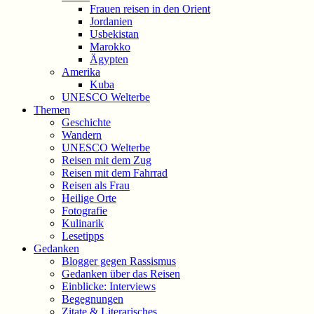
Frauen reisen in den Orient
Jordanien
Usbekistan
Marokko
Ägypten
Amerika
Kuba
UNESCO Welterbe
Themen
Geschichte
Wandern
UNESCO Welterbe
Reisen mit dem Zug
Reisen mit dem Fahrrad
Reisen als Frau
Heilige Orte
Fotografie
Kulinarik
Lesetipps
Gedanken
Blogger gegen Rassismus
Gedanken über das Reisen
Einblicke: Interviews
Begegnungen
Zitate & Literarisches