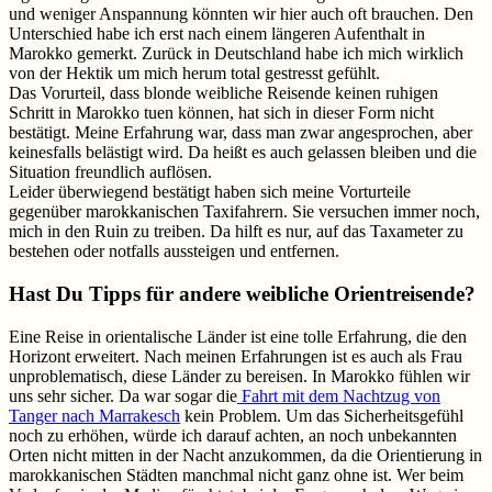
und weniger Anspannung könnten wir hier auch oft brauchen. Den
Unterschied habe ich erst nach einem längeren Aufenthalt in
Marokko gemerkt. Zurück in Deutschland habe ich mich wirklich
von der Hektik um mich herum total gestresst gefühlt.
Das Vorurteil, dass blonde weibliche Reisende keinen ruhigen
Schritt in Marokko tuen können, hat sich in dieser Form nicht
bestätigt. Meine Erfahrung war, dass man zwar angesprochen, aber
keinesfalls belästigt wird. Da heißt es auch gelassen bleiben und die
Situation freundlich auflösen.
Leider überwiegend bestätigt haben sich meine Vorturteile
gegenüber marokkanischen Taxifahrern. Sie versuchen immer noch,
mich in den Ruin zu treiben. Da hilft es nur, auf das Taxameter zu
bestehen oder notfalls aussteigen und entfernen.
Hast Du Tipps für andere weibliche Orientreisende?
Eine Reise in orientalische Länder ist eine tolle Erfahrung, die den
Horizont erweitert. Nach meinen Erfahrungen ist es auch als Frau
unproblematisch, diese Länder zu bereisen. In Marokko fühlen wir
uns sehr sicher. Da war sogar die
Fahrt mit dem Nachtzug von
Tanger nach Marrakesch
kein Problem. Um das Sicherheitsgefühl
noch zu erhöhen, würde ich darauf achten, an noch unbekannten
Orten nicht mitten in der Nacht anzukommen, da die Orientierung in
marokkanischen Städten manchmal nicht ganz ohne ist. Wer beim