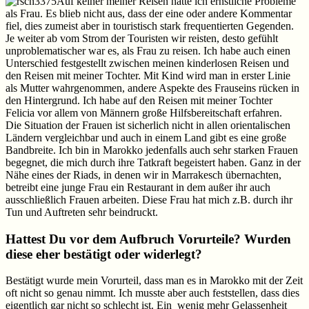
Auf keiner meiner Reisen hatte ich ernstliche Probleme
als Frau. Es blieb nicht aus, dass der eine oder andere Kommentar
fiel, dies zumeist aber in touristisch stark frequentierten Gegenden.
Je weiter ab vom Strom der Touristen wir reisten, desto gefühlt
unproblematischer war es, als Frau zu reisen. Ich habe auch einen
Unterschied festgestellt zwischen meinen kinderlosen Reisen und
den Reisen mit meiner Tochter. Mit Kind wird man in erster Linie
als Mutter wahrgenommen, andere Aspekte des Frauseins rücken in
den Hintergrund. Ich habe auf den Reisen mit meiner Tochter
Felicia vor allem von Männern große Hilfsbereitschaft erfahren.
Die Situation der Frauen ist sicherlich nicht in allen orientalischen
Ländern vergleichbar und auch in einem Land gibt es eine große
Bandbreite. Ich bin in Marokko jedenfalls auch sehr starken Frauen
begegnet, die mich durch ihre Tatkraft begeistert haben. Ganz in der
Nähe eines der Riads, in denen wir in Marrakesch übernachten,
betreibt eine junge Frau ein Restaurant in dem außer ihr auch
ausschließlich Frauen arbeiten. Diese Frau hat mich z.B. durch ihr
Tun und Auftreten sehr beindruckt.
Hattest Du vor dem Aufbruch Vorurteile? Wurden
diese eher bestätigt oder widerlegt?
Bestätigt wurde mein Vorurteil, dass man es in Marokko mit der Zeit
oft nicht so genau nimmt. Ich musste aber auch feststellen, dass dies
eigentlich gar nicht so schlecht ist. Ein wenig mehr Gelassenheit