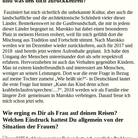
und was ließ dich zurückkehren?
Fasziniert hat mich sicherlich die unbekannte Kultur, aber auch die
landschaftliche und die architektonische Schönheit vieler dieser
Länder. Bemerkenswert ist die Gastfreundschaft, die mir in jedem
dieser Länder begegnet ist. Marokko hat dabei einen besonderen
Platz in meinem Herzen erobert, weil für mich gefühlt dort die
Mischung aus Tradition und Fortschritt stimmt. Nach Marokko
werden wir im Dezember wieder zurückkehren, auch für 2017 und
2018 sind bereits jetzt weitere Aufenthalte geplant. Ich habe den
Umgang der Menschen untereinander dort als sehr respektvoll
erfahren. Hervorzuheben ist auch das Verhalten gegenüber Kindern.
Man ist extrem kinderfreundlich und interessiert am Menschen,
weniger an seinen Leistungen. Dort war die erste Frage in Bezug
auf meine Tochter zumeist „Wie heißt sie?“- in Deutschland lautet
die erste Frage fast immer „Kann das Kind denn schon
krabbeln/laufen/sprechen/…?“. 2018 werden wir als Familie eine
längere Zeit gemeinsam in Marokko verbringen. Darauf freue ich
mich schon jetzt sehr.
Wie erging es Dir als Frau auf deinen Reisen?
Welchen Eindruck hattest Du allgemein von der
Situation der Frauen?