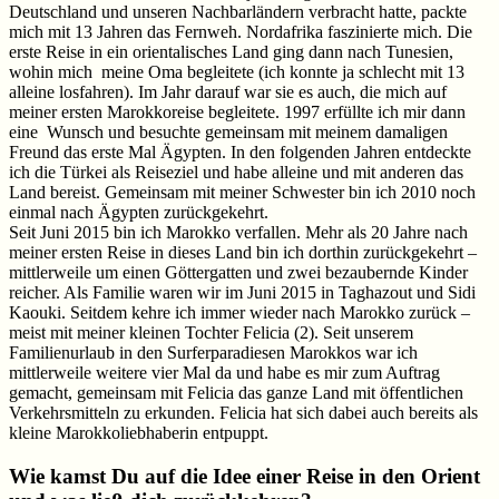
Deutschland und unseren Nachbarländern verbracht hatte, packte
mich mit 13 Jahren das Fernweh. Nordafrika faszinierte mich. Die
erste Reise in ein orientalisches Land ging dann nach Tunesien,
wohin mich meine Oma begleitete (ich konnte ja schlecht mit 13
alleine losfahren). Im Jahr darauf war sie es auch, die mich auf
meiner ersten Marokkoreise begleitete. 1997 erfüllte ich mir dann
eine Wunsch und besuchte gemeinsam mit meinem damaligen
Freund das erste Mal Ägypten. In den folgenden Jahren entdeckte
ich die Türkei als Reiseziel und habe alleine und mit anderen das
Land bereist. Gemeinsam mit meiner Schwester bin ich 2010 noch
einmal nach Ägypten zurückgekehrt.
Seit Juni 2015 bin ich Marokko verfallen. Mehr als 20 Jahre nach
meiner ersten Reise in dieses Land bin ich dorthin zurückgekehrt –
mittlerweile um einen Göttergatten und zwei bezaubernde Kinder
reicher. Als Familie waren wir im Juni 2015 in Taghazout und Sidi
Kaouki. Seitdem kehre ich immer wieder nach Marokko zurück –
meist mit meiner kleinen Tochter Felicia (2). Seit unserem
Familienurlaub in den Surferparadiesen Marokkos war ich
mittlerweile weitere vier Mal da und habe es mir zum Auftrag
gemacht, gemeinsam mit Felicia das ganze Land mit öffentlichen
Verkehrsmitteln zu erkunden. Felicia hat sich dabei auch bereits als
kleine Marokkoliebhaberin entpuppt.
Wie kamst Du auf die Idee einer Reise in den Orient