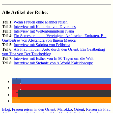
Alle Artikel der Reihe:
Teil 1:
Wenn Frauen ohne Männer reisen
Teil 2:
Interview mit Katharina von Diverettes
Teil 3:
Interview mit Weltenbummlerin Ivana
Teil 4:
Ein Semester in den Vereinigten Arabischen Emiraten. Ein
Gastbeitrag von Alexandra von Itinera Magica
Teil 5:
Interview mit Sabrina von Felibrina
Teil 6:
Als Frau mit dem Auto durch den Orient. Ein Gastbeitrag
von Tina von Der Taucherblog
Teil 7:
Interview mit Esther von In 80 Tagen um die Welt
Teil 8:
Interview mit Stefanie von A World Kaleidoscope
Blog
,
Frauen reisen in den Orient
,
Marokko
,
Orient
,
Reisen als Frau