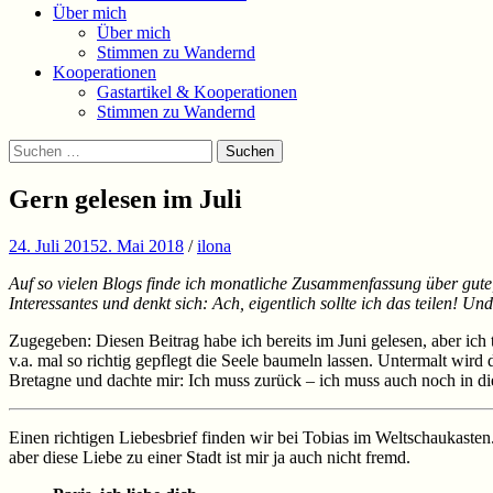
Über mich
Über mich
Stimmen zu Wandernd
Kooperationen
Gastartikel & Kooperationen
Stimmen zu Wandernd
Suchen
Suchen
nach:
Gern gelesen im Juli
24. Juli 2015
2. Mai 2018
/
ilona
Auf so vielen Blogs finde ich monatliche Zusammenfassung über gute,
Interessantes und denkt sich: Ach, eigentlich sollte ich das teilen!
Und 
Zugegeben: Diesen Beitrag habe ich bereits im Juni gelesen, aber ich 
v.a. mal so richtig gepflegt die Seele baumeln lassen. Untermalt wir
Bretagne und dachte mir: Ich muss zurück – ich muss auch noch in di
Einen richtigen Liebesbrief finden wir bei Tobias im Weltschaukasten.
aber diese Liebe zu einer Stadt ist mir ja auch nicht fremd.