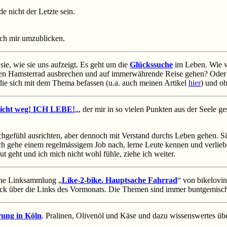
e nicht der Letzte sein.
ach mir umzublicken.
ie, wie sie uns aufzeigt. Es geht um die
Glückssuche
im Leben. Wie wi
tierten Hamsterrad ausbrechen und auf immerwährende Reise gehen? Ode
 die sich mit dem Thema befassen (u.a. auch meinen Artikel
hier
) und o
 nicht weg! ICH LEBE!
„, der mir in so vielen Punkten aus der Seele g
gefühl ausrichten, aber dennoch mit Verstand durchs Leben gehen. Sie l
t. Ich gehe einem regelmässigem Job nach, lerne Leute kennen und verl
ut geht und ich mich nicht wohl fühle, ziehe ich weiter.
iche Linksammlung „
Like-2-bike. Hauptsache Fahrrad
“ von bikelovi
ick über die Links des Vormonats. Die Themen sind immer buntgemischt
rung in Köln
. Pralinen, Olivenöl und Käse und dazu wissenswertes übe