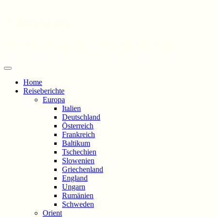
wandernd
Der Reiseblog für Geschichte-Fans
Zum
Menü
Inhalt
Home
springen
Reiseberichte
Europa
Italien
Deutschland
Österreich
Frankreich
Baltikum
Tschechien
Slowenien
Griechenland
England
Ungarn
Rumänien
Schweden
Orient