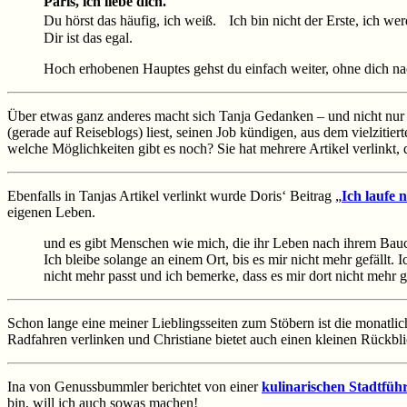
Paris, ich liebe dich.
Du hörst das häufig, ich weiß. Ich bin nicht der Erste, ich werd
Dir ist das egal.
Hoch erhobenen Hauptes gehst du einfach weiter, ohne dich n
Über etwas ganz anderes macht sich Tanja Gedanken – und nicht nur s
(gerade auf Reiseblogs) liest, seinen Job kündigen, aus dem vielzi
welche Möglichkeiten gibt es noch? Sie hat mehrere Artikel verlinkt,
Ebenfalls in Tanjas Artikel verlinkt wurde Doris‘ Beitrag „
Ich laufe
eigenen Leben.
und es gibt Menschen wie mich, die ihr Leben nach ihrem Bauch
Ich bleibe solange an einem Ort, bis es mir nicht mehr gefäll
nicht mehr passt und ich bemerke, dass es mir dort nicht mehr g
Schon lange eine meiner Lieblingsseiten zum Stöbern ist die monatl
Radfahren verlinken und Christiane bietet auch einen kleinen Rückbl
Ina von Genussbummler berichtet von einer
kulinarischen Stadtfüh
bin, will ich auch sowas machen!