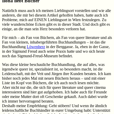
Ilona liebt Bücher
Natürlich muss auch ich meinen Lieblingsort vorstellen und wie alle
anderen, die mir bei diesem Artikel geholfen haben, hatte auch ich
Probleme, mich auf EINEN Lieblingsort in Wien festzulegen. Zu
viele wunderschöne Ecken gibt es in dieser Stadt. Und doch gibt es
einige, an die man sein Herz besonders verloren hat.
Für mich – als Fan von Büchern, als Fan von queer literature und als
Fan von kleinen, inhabergeführten Buchhandlungen – ist das die
Buchhandlung
Löwenherz
in der Berggasse. Ja, eben in der Gasse,
in der Sigmund Freud auch seine Praxis hatte und wo sich heute
noch das Sigmund-Freud-Museum befindet.
Was diese kleine beschauliche Buchhandlung, die auf alles, was
irgendwie queer ist, spezialisiert ist, so besonders macht, ist die
Leidenschaft, mit der Veit und Jürgen ihre Kunden beraten. Ich kam
bisher noch jedes Mal mit neuen Büchern heraus – und mit einer
Liste im Kopf von Büchern, die ich auch noch lesen möchte.
Aber nicht nur die, die sich für queer literature und queer cinema
interessieren sind hier gut aufgehoben. Ich habe auch für Freunde
oder meine Mutter dort oft Geschenke gekauft. Auch dabei wurde
ich immer hervorragend beraten.
Deshalb meine Empfehlung: Geht stöbern! Und wenn ihr ähnlich
leidenschaftliche Buchhändler in eurer Umgebung habt: Unterstützt