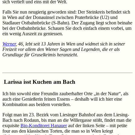
sich vertieft und eins mit der Welt.
Falls Sie nun neugierig geworden sind: Der Steinkreis befindet sich
in Wien auf der Donauinsel zwischen Praterbrücke (U2) und
Stadlauer Ostbahnbrücke (S-Bahn). Der Zugang liegt schon beinahe
bei der Ostbahnbrücke. Schauen Sie doch einfach einem vorbei, um
ein wenig Auszeit zu geniessen.
Werner
, 46, lebt seit 13 Jahren in Wien und widmet sich in seiner
Freizeit vor allem den Wiener Sagen und Legenden, die er als
Grundlage für Gruselkrimis heranzieht.
Larissa isst Kuchen am Bach
Ich bin sowohl eine Freundin zauberhafter Orte „in der Natur“, als
auch eine Genießerin feinen Essens – deshalb will ich hier eine
Kombination aus beidem vorstellen.
Folgt man im 23. Bezirk vom Liesinger Bahnhof aus dem Liesing-
Bach nach Rodaun, bis man an die Willergasse stößt, findet man die
exquisite
Bio-Konditorei Hanauer
auf der linken Seite – mit petite
four aus den klassischen Torten, die man so in Wien kriegt