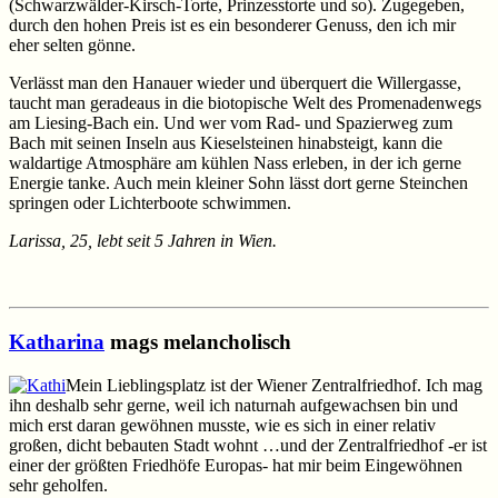
(Schwarzwälder-Kirsch-Torte, Prinzesstorte und so). Zugegeben,
durch den hohen Preis ist es ein besonderer Genuss, den ich mir
eher selten gönne.
Verlässt man den Hanauer wieder und überquert die Willergasse,
taucht man geradeaus in die biotopische Welt des Promenadenwegs
am Liesing-Bach ein. Und wer vom Rad- und Spazierweg zum
Bach mit seinen Inseln aus Kieselsteinen hinabsteigt, kann die
waldartige Atmosphäre am kühlen Nass erleben, in der ich gerne
Energie tanke. Auch mein kleiner Sohn lässt dort gerne Steinchen
springen oder Lichterboote schwimmen.
Larissa, 25, lebt seit 5 Jahren in Wien.
Katharina
mags melancholisch
Mein Lieblingsplatz ist der Wiener Zentralfriedhof. Ich mag
ihn deshalb sehr gerne, weil ich naturnah aufgewachsen bin und
mich erst daran gewöhnen musste, wie es sich in einer relativ
großen, dicht bebauten Stadt wohnt …und der Zentralfriedhof -er ist
einer der größten Friedhöfe Europas- hat mir beim Eingewöhnen
sehr geholfen.