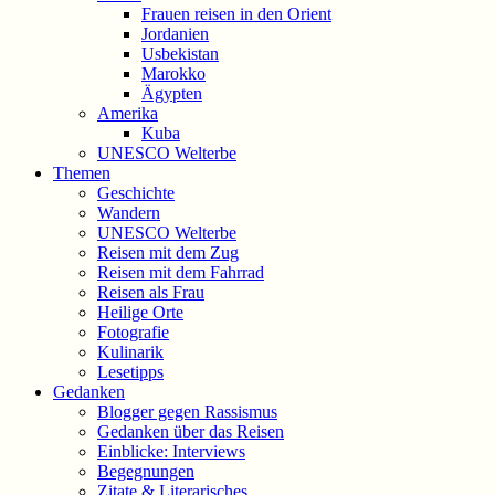
Frauen reisen in den Orient
Jordanien
Usbekistan
Marokko
Ägypten
Amerika
Kuba
UNESCO Welterbe
Themen
Geschichte
Wandern
UNESCO Welterbe
Reisen mit dem Zug
Reisen mit dem Fahrrad
Reisen als Frau
Heilige Orte
Fotografie
Kulinarik
Lesetipps
Gedanken
Blogger gegen Rassismus
Gedanken über das Reisen
Einblicke: Interviews
Begegnungen
Zitate & Literarisches