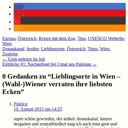
Europa
,
Österreich
,
Reisen mit dem Zug
,
Tipp
,
UNESCO Welterbe
,
Wien
Donaukanal
,
Insider
,
Lieblingsorte
,
Österreich
,
Tipps
,
Wien
,
Zugreise
Beitragsnavigation
←
Gern gelesen im Juli
Einblicke #1: Nachgefragt bei Umar aus Pakistan
→
0 Gedanken zu “
Lieblingsorte in Wien –
(Wahl-)Wiener verraten ihre liebsten
Ecken
”
Paleica
10. August 2015 um 14:25
super schön geworden, der artikel. donaukanal, lainzer
tiergarten und zentralfriedhof mag ich auch total gern und