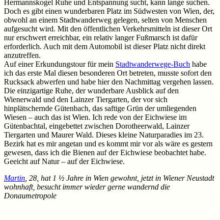
Hermannskogel Ruhe und Entspannung sucht, kann lange suchen.
Doch es gibt einen wunderbaren Platz im Südwesten von Wien, der,
obwohl an einem Stadtwanderweg gelegen, selten von Menschen
aufgesucht wird. Mit den öffentlichen Verkehrsmitteln ist dieser Ort
nur erschwert erreichbar, ein relativ langer Fußmarsch ist dafür
erforderlich. Auch mit dem Automobil ist dieser Platz nicht direkt
anzutreffen.
Auf einer Erkundungstour für mein
Stadtwanderwege-Buch
habe
ich das erste Mal diesen besonderen Ort betreten, musste sofort den
Rucksack abwerfen und habe hier den Nachmittag vergehen lassen.
Die einzigartige Ruhe, der wunderbare Ausblick auf den
Wienerwald und den Lainzer Tiergarten, der vor sich
hinplätschernde Gütenbach, das saftige Grün der umliegenden
Wiesen – auch das ist Wien. Ich rede von der Eichwiese im
Gütenbachtal, eingebettet zwischen Dorotheerwald, Lainzer
Tiergarten und Maurer Wald. Dieses kleine Naturparadies im 23.
Bezirk hat es mir angetan und es kommt mir vor als wäre es gestern
gewesen, dass ich die Bienen auf der Eichwiese beobachtet habe.
Geeicht auf Natur – auf der Eichwiese.
Martin
, 28, hat 1 ½ Jahre in Wien gewohnt, jetzt in Wiener Neustadt
wohnhaft, besucht immer wieder gerne wandernd die
Donaumetropole