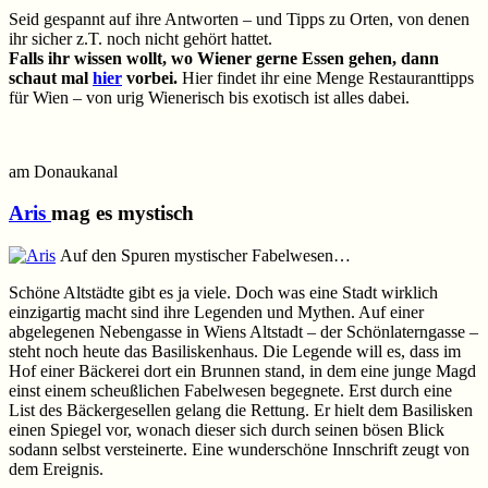
Seid gespannt auf ihre Antworten – und Tipps zu Orten, von denen
ihr sicher z.T. noch nicht gehört hattet.
Falls ihr wissen wollt, wo Wiener gerne Essen gehen, dann
schaut mal
hier
vorbei.
Hier findet ihr eine Menge Restauranttipps
für Wien – von urig Wienerisch bis exotisch ist alles dabei.
am Donaukanal
Aris
mag es mystisch
Auf den Spuren mystischer Fabelwesen…
Schöne Altstädte gibt es ja viele. Doch was eine Stadt wirklich
einzigartig macht sind ihre Legenden und Mythen. Auf einer
abgelegenen Nebengasse in Wiens Altstadt – der Schönlaterngasse –
steht noch heute das Basiliskenhaus. Die Legende will es, dass im
Hof einer Bäckerei dort ein Brunnen stand, in dem eine junge Magd
einst einem scheußlichen Fabelwesen begegnete. Erst durch eine
List des Bäckergesellen gelang die Rettung. Er hielt dem Basilisken
einen Spiegel vor, wonach dieser sich durch seinen bösen Blick
sodann selbst versteinerte. Eine wunderschöne Innschrift zeugt von
dem Ereignis.