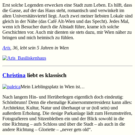
Erst solche Legenden erwecken eine Stadt zum Leben. Es hilft, dass
die Gasse, auf der das Haus steht, romantisch und verwinkelt im
alten Universitätsviertel liegt. Auch zwei meiner liebsten Lokale sind
gleich in der Nähe (das Café Alt-Wien und das Specht). Jedes Mal,
wenn ich Besucher durch die Altstadt führe, krame ich solche
Geschichten vor. Auch mir dienten sie stets dazu, mir Wien näher zu
bringen und mich heimisch zu fühlen.
Aris
, 36, lebt sein 5 Jahren in Wien
Christina
liebt es klassisch
Mein Lieblingsplatz in Wien ist…
Nach langem Hin- und Herüberlegen eigentlich doch eindeutig:
Schönbrunn! Denn die ehemalige Kaisersommerresidenz kann alles:
Architektur, Kultur, Natur und überhaupt ur ur (toll sein) und
außerdem Erholung. Die riesige Parkanlage lädt zum Herumstreifen,
Fotografieren und Sitzenbleiben ein und der Blick sowohl in die
eine Richtung – aufs Schloss und über die Stadt – als auch in die
andere Richtung – Gloriette – „never gets old“.