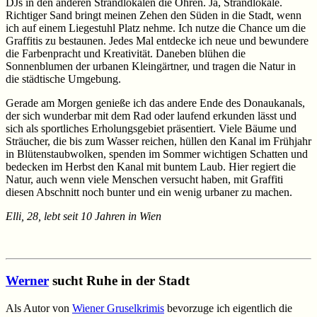
DJs in den anderen Strandlokalen die Ohren. Ja, Strandlokale.
Richtiger Sand bringt meinen Zehen den Süden in die Stadt, wenn
ich auf einem Liegestuhl Platz nehme. Ich nutze die Chance um die
Graffitis zu bestaunen. Jedes Mal entdecke ich neue und bewundere
die Farbenpracht und Kreativität. Daneben blühen die
Sonnenblumen der urbanen Kleingärtner, und tragen die Natur in
die städtische Umgebung.
Gerade am Morgen genieße ich das andere Ende des Donaukanals,
der sich wunderbar mit dem Rad oder laufend erkunden lässt und
sich als sportliches Erholungsgebiet präsentiert. Viele Bäume und
Sträucher, die bis zum Wasser reichen, hüllen den Kanal im Frühjahr
in Blütenstaubwolken, spenden im Sommer wichtigen Schatten und
bedecken im Herbst den Kanal mit buntem Laub. Hier regiert die
Natur, auch wenn viele Menschen versucht haben, mit Graffiti
diesen Abschnitt noch bunter und ein wenig urbaner zu machen.
Elli, 28, lebt seit 10 Jahren in Wien
Werner
sucht Ruhe in der Stadt
Als Autor von
Wiener Gruselkrimis
bevorzuge ich eigentlich die