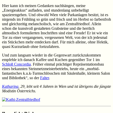
Hier kann ich meinen Gedanken nachhängen, meine
„Energieakkus“ aufladen, und stundenlang unbehelligt
spazierengehen. Und obwohl Wien viele Parkanlagen besitzt, ist es
nirgends im Frühling so grün und frisch und im Herbst so farbenfroh
und gleichzeitig melancholisch, wie am Zentralfriedhof. Allein
schon die kunstvoll gestalteten Grabsteine und die herrlich
altmodisch formulierten Inschriften sind eine Freude! Er ist wie ein
Tor zu einer vergangenen, vergessenen Welt, von der ich jedesmal
ein Stückchen mehr entdecken darf. Für mich alleine, ohne Hektik,
quasi Kurzurlaub ohne fortzufahren.
Und zum langsam wieder in die Gegenwart zurückzukommen
empfehle ich danach Kaffee und Kuchen gegenüber Tor 1 im
Schloß Concordia
. Früher einmal prächtiger Repräsentationsbau
eines bekannten Steinmetzmeisterbetriebs, heute ein „morbid-
fantastisches k.u.k-Turmschlösschen mit Säulenhalle, kleinem Salon
und Bibliothek“, so der
Falter
.
Katharina
, 29, lebt seit 4 Jahren in Wien und ist übrigens die jüngste
Modistin Österreichs.