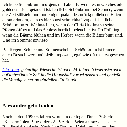
Ich liebe Schönbrunn morgens und abends, wenn es in weiches oder
goldenes Licht getaucht ist. Ich liebe Schönbrunn bei Schnee, wenn
die Zeit stillsteht und nur einige quakende zurückgebliebene Enten
daran erinnern, dass es hier sonst sehr lebhaft zugeht. Ich liebe
Schönbrunn zu Weihnachten, wenn der Christkindlmarkt seine
Pforten öffnet und das Schloss herrlich beleuchtet ist. Im Frühling,
wenn die Bäume blühen und im Herbst, wenn die Blätter bunt sind.
Und im Sommer sowieso.
Bei Regen, Schnee und Sonnenschein – Schönbrunn ist immer
einen Besuch wert und bleibt imposant, egal wie oft man es gesehen
hat.
Christina
, gebürtige Wienerin, ist nach 24 Jahren Niederösterreich
auf unbestimmte Zeit in die Hauptstadt zurückgekehrt und genießt
die Vorzüge einer provinziellen Großstadt.
Alexander geht baden
Noch in den 1990er-Jahren wurde in der legendären TV-Serie
„Kaisermühlen Blues“ der 22. Bezirk in Wien als sozialistischer
Randbezirk verlacht. Nach dem Bau- und Wohnpreisboom der