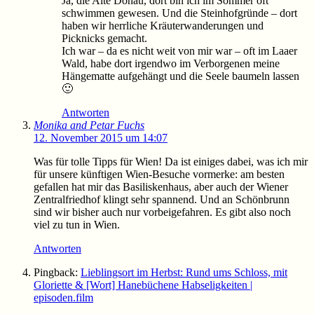
Ja, die Alte Donau, dort bin ich im Sommer oft
schwimmen gewesen. Und die Steinhofgründe – dort
haben wir herrliche Kräuterwanderungen und
Picknicks gemacht.
Ich war – da es nicht weit von mir war – oft im Laaer
Wald, habe dort irgendwo im Verborgenen meine
Hängematte aufgehängt und die Seele baumeln lassen
🙂
Antworten
Monika and Petar Fuchs
12. November 2015 um 14:07
Was für tolle Tipps für Wien! Da ist einiges dabei, was ich mir
für unsere künftigen Wien-Besuche vormerke: am besten
gefallen hat mir das Basiliskenhaus, aber auch der Wiener
Zentralfriedhof klingt sehr spannend. Und an Schönbrunn
sind wir bisher auch nur vorbeigefahren. Es gibt also noch
viel zu tun in Wien.
Antworten
Pingback:
Lieblingsort im Herbst: Rund ums Schloss, mit
Gloriette & [Wort] Hanebüchene Habseligkeiten |
episoden.film