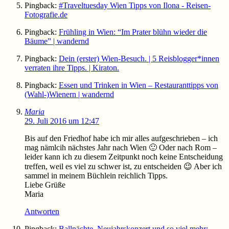
Pingback:
#Traveltuesday Wien Tipps von Ilona - Reisen-
Fotografie.de
Pingback:
Frühling in Wien: “Im Prater blühn wieder die
Bäume” | wandernd
Pingback:
Dein (erster) Wien-Besuch. | 5 Reisblogger*innen
verraten ihre Tipps. | Kiraton.
Pingback:
Essen und Trinken in Wien – Restauranttipps von
(Wahl-)Wienern | wandernd
Maria
29. Juli 2016 um 12:47
Bis auf den Friedhof habe ich mir alles aufgeschrieben – ich
mag nämlcih nächstes Jahr nach Wien 🙂 Oder nach Rom –
leider kann ich zu diesem Zeitpunkt noch keine Entscheidung
treffen, weil es viel zu schwer ist, zu entscheiden 😉 Aber ich
sammel in meinem Büchlein reichlich Tipps.
Liebe Grüße
Maria
Antworten
Pingback:
Ballnächte, Neujahrskonzert und so viel mehr: