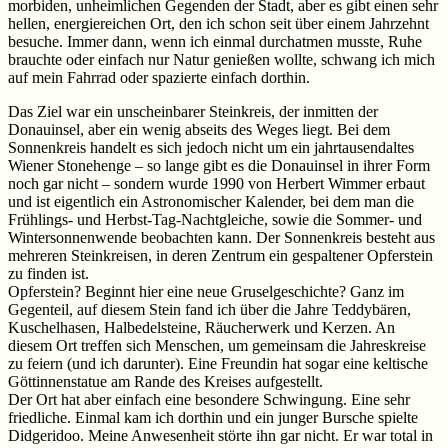
morbiden, unheimlichen Gegenden der Stadt, aber es gibt einen sehr
hellen, energiereichen Ort, den ich schon seit über einem Jahrzehnt
besuche. Immer dann, wenn ich einmal durchatmen musste, Ruhe
brauchte oder einfach nur Natur genießen wollte, schwang ich mich
auf mein Fahrrad oder spazierte einfach dorthin.
Das Ziel war ein unscheinbarer Steinkreis, der inmitten der
Donauinsel, aber ein wenig abseits des Weges liegt. Bei dem
Sonnenkreis handelt es sich jedoch nicht um ein jahrtausendaltes
Wiener Stonehenge – so lange gibt es die Donauinsel in ihrer Form
noch gar nicht – sondern wurde 1990 von Herbert Wimmer erbaut
und ist eigentlich ein Astronomischer Kalender, bei dem man die
Frühlings- und Herbst-Tag-Nachtgleiche, sowie die Sommer- und
Wintersonnenwende beobachten kann. Der Sonnenkreis besteht aus
mehreren Steinkreisen, in deren Zentrum ein gespaltener Opferstein
zu finden ist.
Opferstein? Beginnt hier eine neue Gruselgeschichte? Ganz im
Gegenteil, auf diesem Stein fand ich über die Jahre Teddybären,
Kuschelhasen, Halbedelsteine, Räucherwerk und Kerzen. An
diesem Ort treffen sich Menschen, um gemeinsam die Jahreskreise
zu feiern (und ich darunter). Eine Freundin hat sogar eine keltische
Göttinnenstatue am Rande des Kreises aufgestellt.
Der Ort hat aber einfach eine besondere Schwingung. Eine sehr
friedliche. Einmal kam ich dorthin und ein junger Bursche spielte
Didgeridoo. Meine Anwesenheit störte ihn gar nicht. Er war total in