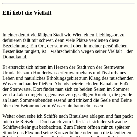
Elli liebt die Vielfalt
In einer derart vielfältigen Stadt wie Wien einen Lieblingsort zu
definieren fällt mir schwer, denn viele Plätze verdienen diese
Bezeichnung. Ein Ort, der sehr weit oben in meiner persönlichen
Bestenliste rangiert, ist – wahrscheinlich wegen seiner Vielfalt – der
Donaukanal.
Er erstreckt sich mitten im Herzen der Stadt von der Sternwarte
Urania bis zum Hundertwasserfernwärmehaus und lässt urbanes
Leben und natürliches Erholungsgebiet zum Klang des rauschenden
Wasser ineinander fließen. Abends betrete ich den Kanal am Fuße
der Sternwarte. Dort findet man sich zu beiden Seiten im Sommer
von Lokalen umgeben, genauso von geselligen Runden, die gerade
an lauen Sommerabenden essend und trinkend die Seele und Beine
über den Betonrand zum Wasser hin baumeln lassen.
Weiter oben sehe ich Schiffe nach Bratislava ablegen und fast packt
mich die Reiselust. Doch auch vom Ufer lässt sich der schwache
Schiffsverkehr gut beobachten. Zum Feiern öffnen mir zu späterer
Stunde das Flex und seine Konzertbühne oder auch die talentierten