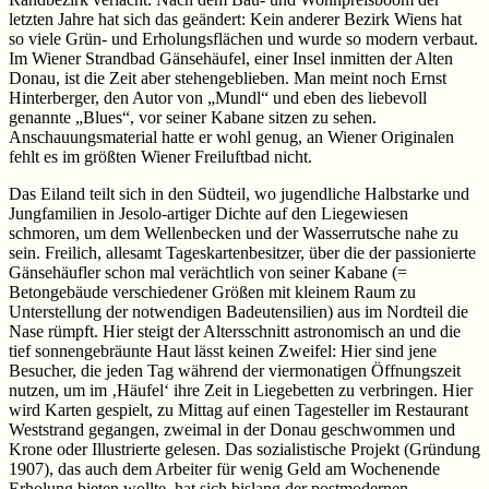
letzten Jahre hat sich das geändert: Kein anderer Bezirk Wiens hat
so viele Grün- und Erholungsflächen und wurde so modern verbaut.
Im Wiener Strandbad Gänsehäufel, einer Insel inmitten der Alten
Donau, ist die Zeit aber stehengeblieben. Man meint noch Ernst
Hinterberger, den Autor von „Mundl“ und eben des liebevoll
genannte „Blues“, vor seiner Kabane sitzen zu sehen.
Anschauungsmaterial hatte er wohl genug, an Wiener Originalen
fehlt es im größten Wiener Freiluftbad nicht.
Das Eiland teilt sich in den Südteil, wo jugendliche Halbstarke und
Jungfamilien in Jesolo-artiger Dichte auf den Liegewiesen
schmoren, um dem Wellenbecken und der Wasserrutsche nahe zu
sein. Freilich, allesamt Tageskartenbesitzer, über die der passionierte
Gänsehäufler schon mal verächtlich von seiner Kabane (=
Betongebäude verschiedener Größen mit kleinem Raum zu
Unterstellung der notwendigen Badeutensilien) aus im Nordteil die
Nase rümpft. Hier steigt der Altersschnitt astronomisch an und die
tief sonnengebräunte Haut lässt keinen Zweifel: Hier sind jene
Besucher, die jeden Tag während der viermonatigen Öffnungszeit
nutzen, um im ‚Häufel‘ ihre Zeit in Liegebetten zu verbringen. Hier
wird Karten gespielt, zu Mittag auf einen Tagesteller im Restaurant
Weststrand gegangen, zweimal in der Donau geschwommen und
Krone oder Illustrierte gelesen. Das sozialistische Projekt (Gründung
1907), das auch dem Arbeiter für wenig Geld am Wochenende
Erholung bieten wollte, hat sich bislang der postmodernen