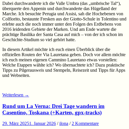
Dabei durchwanderte ich die Valle Umbra (das „umbrische Tal“),
überquerte den Appenin und durchwanderte das Hügelland der
Marche. Ich besuchte Perugia und Assisi, sah die Hochebenen von
Colfiorito, bestaunte Fresken aus der Giotto-Schule in Tolentino und
erlebte auch die noch immer unter den Folgen des Erdbebens von
2016 leidenden Gebiete der Marken. Und am Ende wartete die
prächtige Basilika der Santa Casa auf mich – von der ich schon im
Geschichte-Studium so viel gehört hatte.
In diesem Artikel möchte ich euch einen Überblick über die
offiziellen Routen der Via Lauretana geben. Doch vor allem möchte
ich euch meinen eigenen Cammino Lauretano etwas vorstellen:
Welche Etappen wählte ich? Wo übernachtete ich? Dazu praktische
Tipps zu Pilgerausweis und Stempeln, Reisezeit und Tipps für Apps
und Webseiten.
Weiterlesen
→
Rund um La Verna: Drei Tage wandern im
Casentino, Toskana (+Karten, gpx-tracks)
29. März 2025
1. Januar 2026
/
ilona
/
2 Kommentare