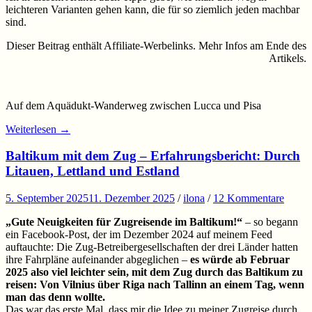
leichteren Varianten gehen kann, die für so ziemlich jeden machbar
sind.
Dieser Beitrag enthält Affiliate-Werbelinks. Mehr Infos am Ende des
Artikels.
Auf dem Aquädukt-Wanderweg zwischen Lucca und Pisa
Weiterlesen
→
Baltikum mit dem Zug – Erfahrungsbericht: Durch
Litauen, Lettland und Estland
5. September 2025
11. Dezember 2025
/
ilona
/
12 Kommentare
„Gute Neuigkeiten für Zugreisende im Baltikum!“
– so begann
ein Facebook-Post, der im Dezember 2024 auf meinem Feed
auftauchte: Die Zug-Betreibergesellschaften der drei Länder hatten
ihre Fahrpläne aufeinander abgeglichen –
es würde ab Februar
2025 also viel leichter sein, mit dem Zug durch das Baltikum zu
reisen: Von Vilnius über Riga nach Tallinn an einem Tag, wenn
man das denn wollte.
Das war das erste Mal, dass mir die Idee zu meiner Zugreise durch