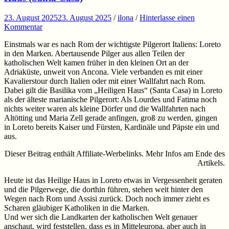
23. August 2025
23. August 2025
/
ilona
/
Hinterlasse einen
Kommentar
Einstmals war es nach Rom der wichtigste Pilgerort Italiens: Loreto
in den Marken. Abertausende Pilger aus allen Teilen der
katholischen Welt kamen früher in den kleinen Ort an der
Adriaküste, unweit von Ancona. Viele verbanden es mit einer
Kavalierstour durch Italien oder mit einer Wallfahrt nach Rom.
Dabei gilt die Basilika vom „Heiligen Haus“ (Santa Casa) in Loreto
als der älteste marianische Pilgerort: Als Lourdes und Fatima noch
nichts weiter waren als kleine Dörfer und die Wallfahrten nach
Altötting und Maria Zell gerade anfingen, groß zu werden, gingen
in Loreto bereits Kaiser und Fürsten, Kardinäle und Päpste ein und
aus.
Dieser Beitrag enthält Affiliate-Werbelinks. Mehr Infos am Ende des
Artikels.
Heute ist das Heilige Haus in Loreto etwas in Vergessenheit geraten
und die Pilgerwege, die dorthin führen, stehen weit hinter den
Wegen nach Rom und Assisi zurück. Doch noch immer zieht es
Scharen gläubiger Katholiken in die Marken.
Und wer sich die Landkarten der katholischen Welt genauer
anschaut, wird feststellen, dass es in Mitteleuropa, aber auch in