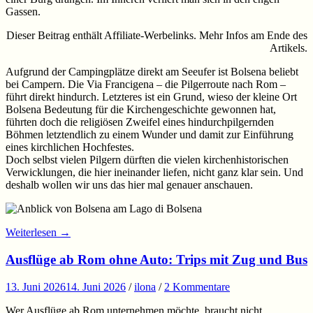
Gassen.
Dieser Beitrag enthält Affiliate-Werbelinks. Mehr Infos am Ende des
Artikels.
Aufgrund der Campingplätze direkt am Seeufer ist Bolsena beliebt
bei Campern. Die Via Francigena – die Pilgerroute nach Rom –
führt direkt hindurch. Letzteres ist ein Grund, wieso der kleine Ort
Bolsena Bedeutung für die Kirchengeschichte gewonnen hat,
führten doch die religiösen Zweifel eines hindurchpilgernden
Böhmen letztendlich zu einem Wunder und damit zur Einführung
eines kirchlichen Hochfestes.
Doch selbst vielen Pilgern dürften die vielen kirchenhistorischen
Verwicklungen, die hier ineinander liefen, nicht ganz klar sein. Und
deshalb wollen wir uns das hier mal genauer anschauen.
Weiterlesen
→
Ausflüge ab Rom ohne Auto: Trips mit Zug und Bus
13. Juni 2026
14. Juni 2026
/
ilona
/
2 Kommentare
Wer Ausflüge ab Rom unternehmen möchte, braucht nicht