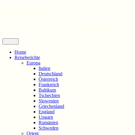
wandernd
Der Reiseblog für Geschichte-Fans
Zum
Menü
Inhalt
springen
Home
Reiseberichte
Europa
Italien
Deutschland
Österreich
Frankreich
Baltikum
Tschechien
Slowenien
Griechenland
England
Ungarn
Rumänien
Schweden
Orient