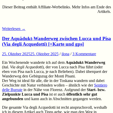
Dieser Beitrag enthält Affiliate-Werbelinks. Mehr Infos am Ende des
Artikels.
Weiterlesen
→
Der Aquädukt-Wanderweg zwischen Lucca und Pisa
(Via degli Acquedotti) [+Karte und gps]
25. Oktober 2025
25. Oktober 2025
/
ilona
/
3 Kommentare
Ein Wochenende wanderte ich auf dem
Aquädukt-Wanderweg
(ital.
Via degli Acquedotti
), der von Lucca nach Pisa führt (oder
eben von Pisa nach Lucca, je nach Belieben). Dabei überquert der
Wanderweg den Gebirgszug der Monti Pisani.
Der Weg ist ideal für alle, die in der Toskana wandern und dabei
Geschichte mit Natur verbinden wollen – ähnlich wie der
Sentiero
delle Burraie
in der Nähe von Florenz. Aufgrund der
Start- bzw.
Zielpunkte Lucca und Pisa
ist er auch
öffentlich sehr gut
angebunden
und kann auch in Abschnitten gegangen werden.
Die gesamte Via degli Acquedotti ist recht anspruchsvoll, weshalb
ich in diesem Artikel auch Tipps gebe, wie man den Weg in