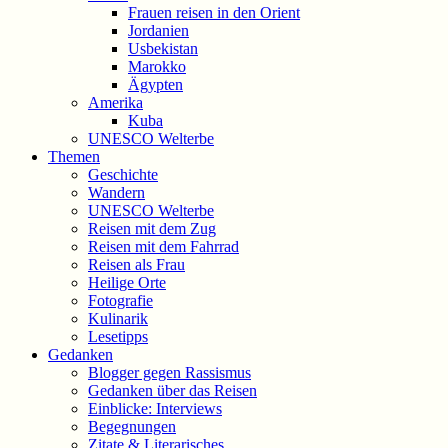
Frauen reisen in den Orient
Jordanien
Usbekistan
Marokko
Ägypten
Amerika
Kuba
UNESCO Welterbe
Themen
Geschichte
Wandern
UNESCO Welterbe
Reisen mit dem Zug
Reisen mit dem Fahrrad
Reisen als Frau
Heilige Orte
Fotografie
Kulinarik
Lesetipps
Gedanken
Blogger gegen Rassismus
Gedanken über das Reisen
Einblicke: Interviews
Begegnungen
Zitate & Literarisches