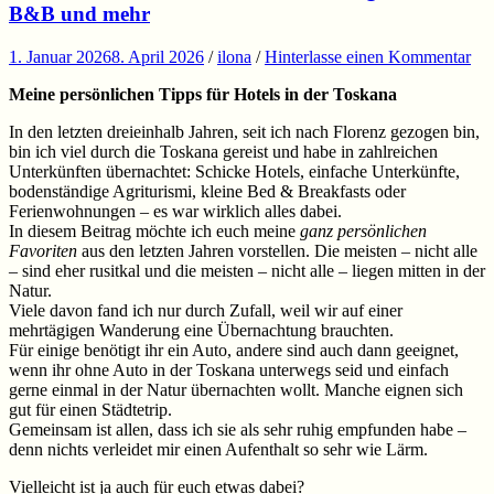
B&B und mehr
1. Januar 2026
8. April 2026
/
ilona
/
Hinterlasse einen Kommentar
Meine persönlichen Tipps für Hotels in der Toskana
In den letzten dreieinhalb Jahren, seit ich nach Florenz gezogen bin,
bin ich viel durch die Toskana gereist und habe in zahlreichen
Unterkünften übernachtet: Schicke Hotels, einfache Unterkünfte,
bodenständige Agriturismi, kleine Bed & Breakfasts oder
Ferienwohnungen – es war wirklich alles dabei.
In diesem Beitrag möchte ich euch meine
ganz persönlichen
Favoriten
aus den letzten Jahren vorstellen. Die meisten – nicht alle
– sind eher rusitkal und die meisten – nicht alle – liegen mitten in der
Natur.
Viele davon fand ich nur durch Zufall, weil wir auf einer
mehrtägigen Wanderung eine Übernachtung brauchten.
Für einige benötigt ihr ein Auto, andere sind auch dann geeignet,
wenn ihr ohne Auto in der Toskana unterwegs seid und einfach
gerne einmal in der Natur übernachten wollt. Manche eignen sich
gut für einen Städtetrip.
Gemeinsam ist allen, dass ich sie als sehr ruhig empfunden habe –
denn nichts verleidet mir einen Aufenthalt so sehr wie Lärm.
Vielleicht ist ja auch für euch etwas dabei?