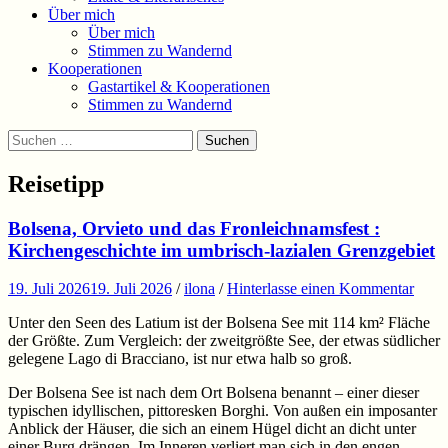
Über mich
Über mich
Stimmen zu Wandernd
Kooperationen
Gastartikel & Kooperationen
Stimmen zu Wandernd
Suchen
Suchen
nach:
Reisetipp
Bolsena, Orvieto und das Fronleichnamsfest :
Kirchengeschichte im umbrisch-lazialen Grenzgebiet
19. Juli 2026
19. Juli 2026
/
ilona
/
Hinterlasse einen Kommentar
Unter den Seen des Latium ist der Bolsena See mit 114 km² Fläche
der Größte. Zum Vergleich: der zweitgrößte See, der etwas südlicher
gelegene Lago di Bracciano, ist nur etwa halb so groß.
Der Bolsena See ist nach dem Ort Bolsena benannt – einer dieser
typischen idyllischen, pittoresken Borghi. Von außen ein imposanter
Anblick der Häuser, die sich an einem Hügel dicht an dicht unter
einer Burg drängen. Im Inneren verliert man sich in den engen