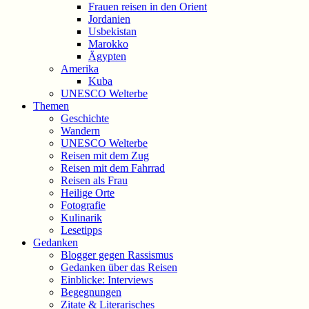
Frauen reisen in den Orient
Jordanien
Usbekistan
Marokko
Ägypten
Amerika
Kuba
UNESCO Welterbe
Themen
Geschichte
Wandern
UNESCO Welterbe
Reisen mit dem Zug
Reisen mit dem Fahrrad
Reisen als Frau
Heilige Orte
Fotografie
Kulinarik
Lesetipps
Gedanken
Blogger gegen Rassismus
Gedanken über das Reisen
Einblicke: Interviews
Begegnungen
Zitate & Literarisches