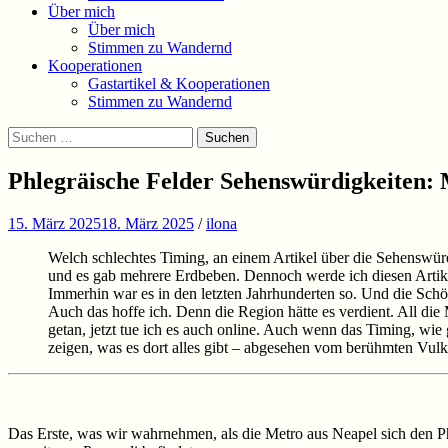
Über mich
Über mich
Stimmen zu Wandernd
Kooperationen
Gastartikel & Kooperationen
Stimmen zu Wandernd
Suchen
Suchen
nach:
Phlegräische Felder Sehenswürdigkeiten: 
15. März 2025
18. März 2025
/
ilona
Welch schlechtes Timing, an einem Artikel über die Sehenswürdi
und es gab mehrere Erdbeben. Dennoch werde ich diesen Artikel
Immerhin war es in den letzten Jahrhunderten so. Und die Schö
Auch das hoffe ich. Denn die Region hätte es verdient. All die M
getan, jetzt tue ich es auch online. Auch wenn das Timing, wie 
zeigen, was es dort alles gibt – abgesehen vom berühmten Vulk
Das Erste, was wir wahrnehmen, als die Metro aus Neapel sich den Ph