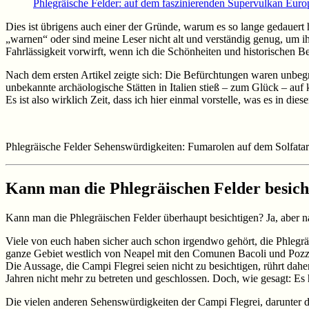
Phlegräische Felder: auf dem faszinierenden Supervulkan Euro
Dies ist übrigens auch einer der Gründe, warum es so lange gedauert h
„warnen“ oder sind meine Leser nicht alt und verständig genug, um i
Fahrlässigkeit vorwirft, wenn ich die Schönheiten und historischen B
Nach dem ersten Artikel zeigte sich: Die Befürchtungen waren unbe
unbekannte archäologische Stätten in Italien stieß – zum Glück – auf k
Es ist also wirklich Zeit, dass ich hier einmal vorstelle, was es in d
Phlegräische Felder Sehenswürdigkeiten: Fumarolen auf dem Solfatar
Kann man die Phlegräischen Felder besic
Kann man die Phlegräischen Felder überhaupt besichtigen? Ja, aber na
Viele von euch haben sicher auch schon irgendwo gehört, die Phlegräi
ganze Gebiet westlich von Neapel mit den Comunen Bacoli und Pozzu
Die Aussage, die Campi Flegrei seien nicht zu besichtigen, rührt dahe
Jahren nicht mehr zu betreten und geschlossen. Doch, wie gesagt: Es 
Die vielen anderen Sehenswürdigkeiten der Campi Flegrei, darunter di