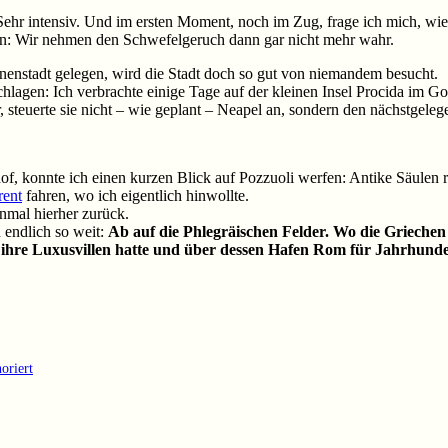
 Sehr intensiv. Und im ersten Moment, noch im Zug, frage ich mich, wie
an: Wir nehmen den Schwefelgeruch dann gar nicht mehr wahr.
nnenstadt gelegen, wird die Stadt doch so gut von niemandem besucht.
schlagen: Ich verbrachte einige Tage auf der kleinen Insel Procida im 
, steuerte sie nicht – wie geplant – Neapel an, sondern den nächstgele
 konnte ich einen kurzen Blick auf Pozzuoli werfen: Antike Säulen r
rent
fahren, wo ich eigentlich hinwollte.
nmal hierher zurück.
 endlich so weit:
Ab auf die Phlegräischen Felder. Wo die Griechen i
ihre Luxusvillen hatte und über dessen Hafen Rom für Jahrhunder
oriert