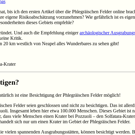
pas
at, bis ich den ersten Artikel über die Phlegräischen Felder online br
hre eigene Risikoabschätzung vorzunehmen? Wie gefährlich ist es eigen
esonderheiten dieses Gebiets empfehle?
gründet. Und auch die Empfehlung einiger
archäologischer Ausgrabungs
eine Kritik.
iesen 20 km westlich von Neapel alles Wunderbares zu sehen gibt!
a-Krater
htigen?
türlich ist eine Besichtigung der Phlegräischen Felder möglich!
schen Felder seien geschlossen und nicht zu besichtigen. Das ist aller
oli. Insgesamt leben hier etwa 100.000 Menschen. Dieses Gebiet ist 
r, dass viele Menschen einen Krater bei Pozzuoli – den Solfatara-Krater 
handelt sich nur um einen Krater im Gebiet der Phlegräischen Felder.
e vielen spannenden Ausgrabungsstätten, können besichtigt werden. Bei