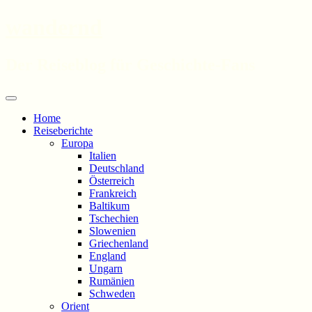
wandernd
Der Reiseblog für Geschichte-Fans
Zum
Menü
Inhalt
Home
springen
Reiseberichte
Europa
Italien
Deutschland
Österreich
Frankreich
Baltikum
Tschechien
Slowenien
Griechenland
England
Ungarn
Rumänien
Schweden
Orient