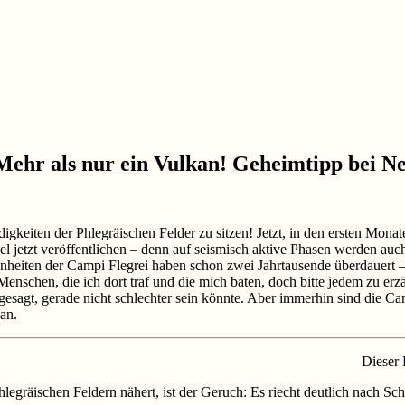
Mehr als nur ein Vulkan! Geheimtipp bei N
gkeiten der Phlegräischen Felder zu sitzen! Jetzt, in den ersten Monate
 jetzt veröffentlichen – denn auf seismisch aktive Phasen werden auch 
nheiten der Campi Flegrei haben schon zwei Jahrtausende überdauert –
enschen, die ich dort traf und die mich baten, doch bitte jedem zu erzäh
gesagt, gerade nicht schlechter sein könnte. Aber immerhin sind die Ca
an.
Dieser 
legräischen Feldern nähert, ist der Geruch: Es riecht deutlich nach S