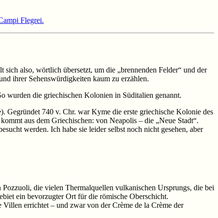
Campi Flegrei.
t sich also, wörtlich übersetzt, um die „brennenden Felder“ und der
 und ihrer Sehenswürdigkeiten kaum zu erzählen.
o wurden die griechischen Kolonien in Süditalien genannt.
). Gegründet 740 v. Chr. war Kyme die erste griechische Kolonie des
ls kommt aus dem Griechischen: von Neapolis – die „Neue Stadt“.
sucht werden. Ich habe sie leider selbst noch nicht gesehen, aber
 Pozzuoli, die vielen Thermalquellen vulkanischen Ursprungs, die bei
biet ein bevorzugter Ort für die römische Oberschicht.
Villen errichtet – und zwar von der Crème de la Crème der