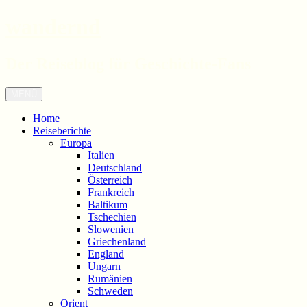
wandernd
Der Reiseblog für Geschichte-Fans
Zum
Menü
Inhalt
springen
Home
Reiseberichte
Europa
Italien
Deutschland
Österreich
Frankreich
Baltikum
Tschechien
Slowenien
Griechenland
England
Ungarn
Rumänien
Schweden
Orient