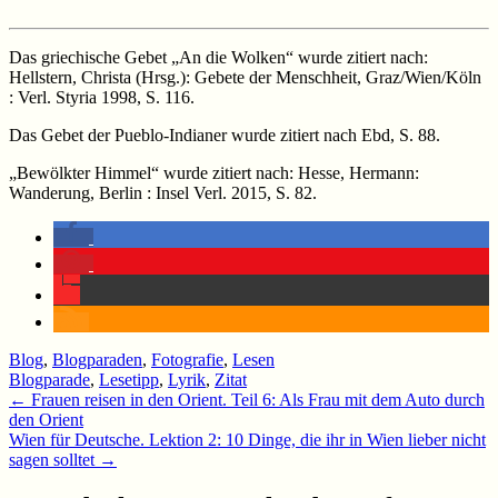
Das griechische Gebet „An die Wolken“ wurde zitiert nach:
Hellstern, Christa (Hrsg.): Gebete der Menschheit, Graz/Wien/Köln
: Verl. Styria 1998, S. 116.
Das Gebet der Pueblo-Indianer wurde zitiert nach Ebd, S. 88.
„Bewölkter Himmel“ wurde zitiert nach: Hesse, Hermann:
Wanderung, Berlin : Insel Verl. 2015, S. 82.
Blog
,
Blogparaden
,
Fotografie
,
Lesen
Blogparade
,
Lesetipp
,
Lyrik
,
Zitat
Beitragsnavigation
←
Frauen reisen in den Orient. Teil 6: Als Frau mit dem Auto durch
den Orient
Wien für Deutsche. Lektion 2: 10 Dinge, die ihr in Wien lieber nicht
sagen solltet
→