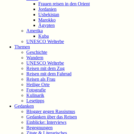
Frauen reisen in den Orient
Jordanien
Usbekistan
Marokko
Ägypten
Amerika
Kuba
UNESCO Welterbe
Themen
Geschichte
Wandern
UNESCO Welterbe
Reisen mit dem Zug
Reisen mit dem Fahrrad
Reisen als Frau
Heilige Orte
Fotografie
Kulinarik
Lesetipps
Gedanken
Blogger gegen Rassismus
Gedanken über das Reisen
Einblicke: Interviews
Begegnungen
Zitate & Literarisches