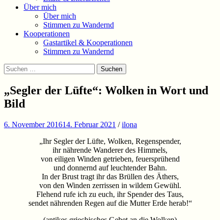
Über mich
Über mich
Stimmen zu Wandernd
Kooperationen
Gastartikel & Kooperationen
Stimmen zu Wandernd
Suchen
Suchen
nach:
„Segler der Lüfte“: Wolken in Wort und
Bild
6. November 2016
14. Februar 2021
/
ilona
„Ihr Segler der Lüfte, Wolken, Regenspender,
ihr nährende Wanderer des Himmels,
von eiligen Winden getrieben, feuersprühend
und donnernd auf leuchtender Bahn.
In der Brust tragt ihr das Brüllen des Äthers,
von den Winden zerrissen in wildem Gewühl.
Flehend rufe ich zu euch, ihr Spender des Taus,
sendet nährenden Regen auf die Mutter Erde herab!“
(antikes griechisches Gebet an die Wolken)