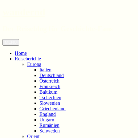
wandernd
Der Reiseblog für Geschichte-Fans
Zum
Menü
Inhalt
springen
Home
Reiseberichte
Europa
Italien
Deutschland
Österreich
Frankreich
Baltikum
Tschechien
Slowenien
Griechenland
England
Ungarn
Rumänien
Schweden
Orient