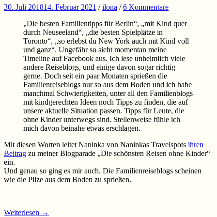
30. Juli 2018
14. Februar 2021
/
ilona
/
6 Kommentare
„Die besten Familientipps für Berlin“, „mit Kind quer
durch Neuseeland“, „die besten Spielplätze in
Toronto“, „so erlebst du New York auch mit Kind voll
und ganz“. Ungefähr so sieht momentan meine
Timeline auf Facebook aus. Ich lese unheimlich viele
andere Reiseblogs, und einige davon sogar richtig
gerne. Doch seit ein paar Monaten sprießen die
Familienreiseblogs nur so aus dem Boden und ich habe
manchmal Schwierigkeiten, unter all den Familienblogs
mit kindgerechten Ideen noch Tipps zu finden, die auf
unsere aktuelle Situation passen. Tipps für Leute, die
ohne Kinder unterwegs sind. Stellenweise fühle ich
mich davon beinahe etwas erschlagen.
Mit diesen Worten leitet Naninka von Naninkas Travelspots
ihren
Beitrag
zu meiner Blogparade „Die schönsten Reisen ohne Kinder“
ein.
Und genau so ging es mir auch. Die Familienreiseblogs scheinen
wie die Pilze aus dem Boden zu sprießen.
Weiterlesen
→