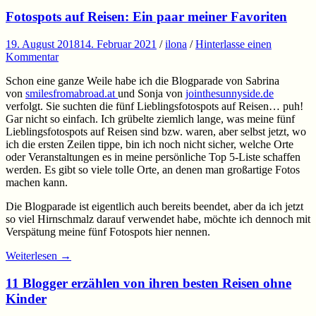
Fotospots auf Reisen: Ein paar meiner Favoriten
19. August 2018
14. Februar 2021
/
ilona
/
Hinterlasse einen
Kommentar
Schon eine ganze Weile habe ich die Blogparade von Sabrina
von
smilesfromabroad.at
und Sonja von
jointhesunnyside.de
verfolgt. Sie suchten die fünf Lieblingsfotospots auf Reisen… puh!
Gar nicht so einfach. Ich grübelte ziemlich lange, was meine fünf
Lieblingsfotospots auf Reisen sind bzw. waren, aber selbst jetzt, wo
ich die ersten Zeilen tippe, bin ich noch nicht sicher, welche Orte
oder Veranstaltungen es in meine persönliche Top 5-Liste schaffen
werden. Es gibt so viele tolle Orte, an denen man großartige Fotos
machen kann.
Die Blogparade ist eigentlich auch bereits beendet, aber da ich jetzt
so viel Hirnschmalz darauf verwendet habe, möchte ich dennoch mit
Verspätung meine fünf Fotospots hier nennen.
Weiterlesen
→
11 Blogger erzählen von ihren besten Reisen ohne
Kinder