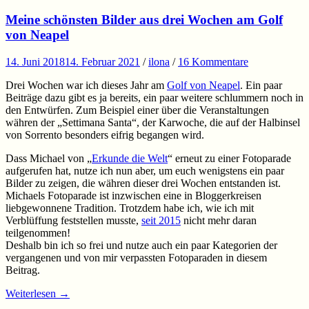
Meine schönsten Bilder aus drei Wochen am Golf
von Neapel
14. Juni 2018
14. Februar 2021
/
ilona
/
16 Kommentare
Drei Wochen war ich dieses Jahr am
Golf von Neapel
. Ein paar
Beiträge dazu gibt es ja bereits, ein paar weitere schlummern noch in
den Entwürfen. Zum Beispiel einer über die Veranstaltungen
währen der „Settimana Santa“, der Karwoche, die auf der Halbinsel
von Sorrento besonders eifrig begangen wird.
Dass Michael von „
Erkunde die Welt
“ erneut zu einer Fotoparade
aufgerufen hat, nutze ich nun aber, um euch wenigstens ein paar
Bilder zu zeigen, die währen dieser drei Wochen entstanden ist.
Michaels Fotoparade ist inzwischen eine in Bloggerkreisen
liebgewonnene Tradition. Trotzdem habe ich, wie ich mit
Verblüffung feststellen musste,
seit 2015
nicht mehr daran
teilgenommen!
Deshalb bin ich so frei und nutze auch ein paar Kategorien der
vergangenen und von mir verpassten Fotoparaden in diesem
Beitrag.
Weiterlesen
→