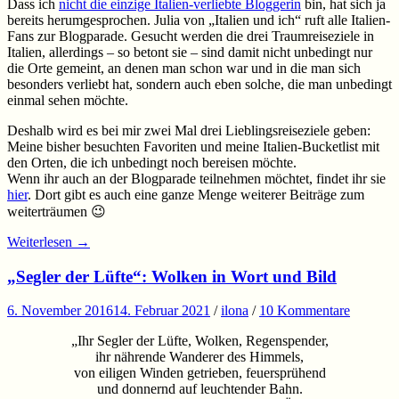
Dass ich
nicht die einzige Italien-verliebte Bloggerin
bin, hat sich ja
bereits herumgesprochen. Julia von „Italien und ich“ ruft alle Italien-
Fans zur Blogparade. Gesucht werden die drei Traumreiseziele in
Italien, allerdings – so betont sie – sind damit nicht unbedingt nur
die Orte gemeint, an denen man schon war und in die man sich
besonders verliebt hat, sondern auch eben solche, die man unbedingt
einmal sehen möchte.
Deshalb wird es bei mir zwei Mal drei Lieblingsreiseziele geben:
Meine bisher besuchten Favoriten und meine Italien-Bucketlist mit
den Orten, die ich unbedingt noch bereisen möchte.
Wenn ihr auch an der Blogparade teilnehmen möchtet, findet ihr sie
hier
. Dort gibt es auch eine ganze Menge weiterer Beiträge zum
weiterträumen 😉
Weiterlesen
→
„Segler der Lüfte“: Wolken in Wort und Bild
6. November 2016
14. Februar 2021
/
ilona
/
10 Kommentare
„Ihr Segler der Lüfte, Wolken, Regenspender,
ihr nährende Wanderer des Himmels,
von eiligen Winden getrieben, feuersprühend
und donnernd auf leuchtender Bahn.