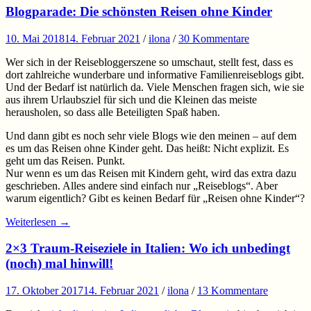
Blogparade: Die schönsten Reisen ohne Kinder
10. Mai 2018
14. Februar 2021
/
ilona
/
30 Kommentare
Wer sich in der Reisebloggerszene so umschaut, stellt fest, dass es
dort zahlreiche wunderbare und informative Familienreiseblogs gibt.
Und der Bedarf ist natürlich da. Viele Menschen fragen sich, wie sie
aus ihrem Urlaubsziel für sich und die Kleinen das meiste
herausholen, so dass alle Beteiligten Spaß haben.
Und dann gibt es noch sehr viele Blogs wie den meinen – auf dem
es um das Reisen ohne Kinder geht. Das heißt: Nicht explizit. Es
geht um das Reisen. Punkt.
Nur wenn es um das Reisen mit Kindern geht, wird das extra dazu
geschrieben. Alles andere sind einfach nur „Reiseblogs“. Aber
warum eigentlich? Gibt es keinen Bedarf für „Reisen ohne Kinder“?
Weiterlesen
→
2×3 Traum-Reiseziele in Italien: Wo ich unbedingt
(noch) mal hinwill!
17. Oktober 2017
14. Februar 2021
/
ilona
/
13 Kommentare