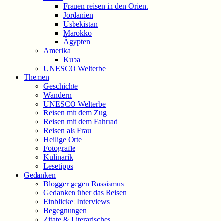
Frauen reisen in den Orient
Jordanien
Usbekistan
Marokko
Ägypten
Amerika
Kuba
UNESCO Welterbe
Themen
Geschichte
Wandern
UNESCO Welterbe
Reisen mit dem Zug
Reisen mit dem Fahrrad
Reisen als Frau
Heilige Orte
Fotografie
Kulinarik
Lesetipps
Gedanken
Blogger gegen Rassismus
Gedanken über das Reisen
Einblicke: Interviews
Begegnungen
Zitate & Literarisches