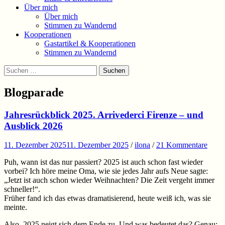
Über mich
Über mich
Stimmen zu Wandernd
Kooperationen
Gastartikel & Kooperationen
Stimmen zu Wandernd
Suchen
Suchen
nach:
Blogparade
Jahresrückblick 2025. Arrivederci Firenze – und
Ausblick 2026
11. Dezember 2025
11. Dezember 2025
/
ilona
/
21 Kommentare
Puh, wann ist das nur passiert? 2025 ist auch schon fast wieder
vorbei? Ich höre meine Oma, wie sie jedes Jahr aufs Neue sagte:
„Jetzt ist auch schon wieder Weihnachten? Die Zeit vergeht immer
schneller!“.
Früher fand ich das etwas dramatisierend, heute weiß ich, was sie
meinte.
Also, 2025 neigt sich dem Ende zu. Und was bedeutet das? Genau: