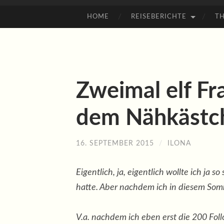
HOME
REISEBERICHTE
T
ZUM
INHALT
SPRINGEN
Zweimal elf Fr
dem Nähkästc
16. SEPTEMBER 2015
/
ILONA
Eigentlich, ja, eigentlich wollte ich ja 
hatte. Aber nachdem ich in diesem Som
V.a. nachdem ich eben erst die 200 Foll