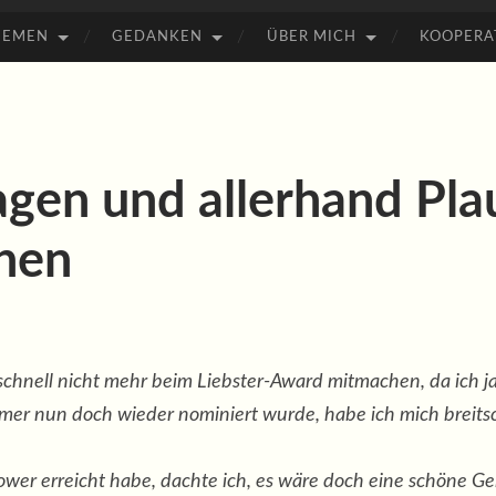
HEMEN
GEDANKEN
ÜBER MICH
KOOPERA
agen und allerhand Pla
hen
so schnell nicht mehr beim Liebster-Award mitmachen, da ich ja
mer nun doch wieder nominiert wurde, habe ich mich breitsc
ower erreicht habe, dachte ich, es wäre doch eine schöne Ge