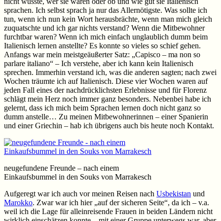
nicht wusste, wer sie waren oder ob und wie gut sie Italienisch
sprachen. Ich selbst sprach ja nur das Allernötigste. Was sollte ich
tun, wenn ich nun kein Wort herausbrächte, wenn man mich gleich
zuquatschte und ich gar nichts verstand? Wenn die Mitbewohner
furchtbar waren? Wenn ich mich einfach unglaublich dumm beim
Italienisch lernen anstellte? Es konnte so vieles so schief gehen.
Anfangs war mein meistgeäußerter Satz: „Capisco – ma non so
parlare italiano“ – Ich verstehe, aber ich kann kein Italienisch
sprechen. Immerhin verstand ich, was die anderen sagten; nach zwei
Wochen träumte ich auf Italienisch. Diese vier Wochen waren auf
jeden Fall eines der nachdrücklichsten Erlebnisse und für Florenz
schlägt mein Herz noch immer ganz besonders. Nebenbei habe ich
gelernt, dass ich mich beim Sprachen lernen doch nicht ganz so
dumm anstelle… Zu meinen Mitbewohnerinnen – einer Spanierin
und einer Griechin – hab ich übrigens auch bis heute noch Kontakt.
neugefundene Freunde – nach einem
Einkaufsbummel in den Souks von Marrakesch
Aufgeregt war ich auch vor meinen Reisen nach
Usbekistan
und
Marokko
. Zwar war ich hier „auf der sicheren Seite“, da ich – v.a.
weil ich die Lage für alleinreisende Frauen in beiden Ländern nicht
wirklich einschätzen konnte – mit einer Gruppe unterwegs war, aber