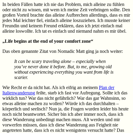
In beiden Fällen hatte ich nie das Problem, mich alleine zu fühlen
oder nicht zu wissen, mit wem ich meine Zeit verbringen sollte. Den
großen Vorteil brachte das alleine Aufbrechen allerdings, dass es mir
jedes Mal leichter fiel, einfach alleine loszuziehen. Ich musste keiner
Freundin und keinem Freund erklären, dass ich jetzt einfach mal
alleine loswollte. Ich tat es einfach und niemand nahm es mir übel.
„Life begins at the end of your comfort zone“
Das oben genannte Zitat von Nomadic Matt ging ja noch weiter:
It can be scary traveling alone – especially when
you’ve never done it before. But, to me, growing old
without experiencing everything you want from life is
scarier.
Wie Recht er da nicht hat. Als ich eifrig an meinem
Plan der
Italienwanderung
feilte, starb ich fast vor Aufregung. Sollte ich das
wirklich tun? War das nicht gefährlich? War das gar Wahnsinn, so
etwas alleine machen zu wollen? Würde ich das durchhalten –
körperlich und seelisch? Nun ja, die Fragen wurden leider bis heute
noch nicht beantwortet. Sicher bin ich aber immer noch, dass ich
diese Wanderung unbedingt machen muss. Alt werden und mir
vorwerfen müssen, dass ich diese Wanderung aus Feigheit nie
angetreten hatte, dass ich es nicht wenigstens versucht hatte? Das