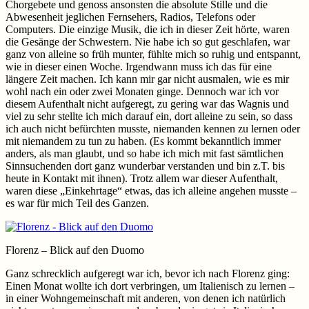
Chorgebete und genoss ansonsten die absolute Stille und die
Abwesenheit jeglichen Fernsehers, Radios, Telefons oder
Computers. Die einzige Musik, die ich in dieser Zeit hörte, waren
die Gesänge der Schwestern. Nie habe ich so gut geschlafen, war
ganz von alleine so früh munter, fühlte mich so ruhig und entspannt,
wie in dieser einen Woche. Irgendwann muss ich das für eine
längere Zeit machen. Ich kann mir gar nicht ausmalen, wie es mir
wohl nach ein oder zwei Monaten ginge. Dennoch war ich vor
diesem Aufenthalt nicht aufgeregt, zu gering war das Wagnis und
viel zu sehr stellte ich mich darauf ein, dort alleine zu sein, so dass
ich auch nicht befürchten musste, niemanden kennen zu lernen oder
mit niemandem zu tun zu haben. (Es kommt bekanntlich immer
anders, als man glaubt, und so habe ich mich mit fast sämtlichen
Sinnsuchenden dort ganz wunderbar verstanden und bin z.T. bis
heute in Kontakt mit ihnen). Trotz allem war dieser Aufenthalt,
waren diese „Einkehrtage“ etwas, das ich alleine angehen musste –
es war für mich Teil des Ganzen.
Florenz – Blick auf den Duomo
Ganz schrecklich aufgeregt war ich, bevor ich nach Florenz ging:
Einen Monat wollte ich dort verbringen, um Italienisch zu lernen –
in einer Wohngemeinschaft mit anderen, von denen ich natürlich