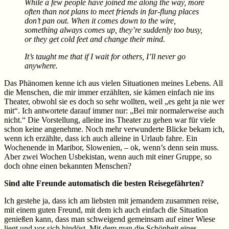
While a few people have joined me along the way, more
often than not plans to meet friends in far-flung places
don’t pan out. When it comes down to the wire,
something always comes up, they’re suddenly too busy,
or they get cold feet and change their mind.
It’s taught me that if I wait for others, I’ll never go
anywhere.
Das Phänomen kenne ich aus vielen Situationen meines Lebens. All
die Menschen, die mir immer erzählten, sie kämen einfach nie ins
Theater, obwohl sie es doch so sehr wollten, weil „es geht ja nie wer
mit“. Ich antwortete darauf immer nur: „Bei mir normalerweise auch
nicht.“ Die Vorstellung, alleine ins Theater zu gehen war für viele
schon keine angenehme. Noch mehr verwunderte Blicke bekam ich,
wenn ich erzählte, dass ich auch alleine in Urlaub fahre. Ein
Wochenende in Maribor, Slowenien, – ok, wenn’s denn sein muss.
Aber zwei Wochen Usbekistan, wenn auch mit einer Gruppe, so
doch ohne einen bekannten Menschen?
Sind alte Freunde automatisch die besten Reisegefährten?
Ich gestehe ja, dass ich am liebsten mit jemandem zusammen reise,
mit einem guten Freund, mit dem ich auch einfach die Situation
genießen kann, dass man schweigend gemeinsam auf einer Wiese
liegt und vor sich hindöst. Mit dem man die Schönheit eines