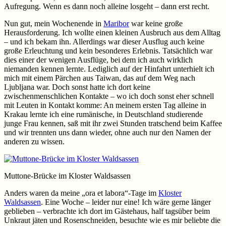
Aufregung. Wenn es dann noch alleine losgeht – dann erst recht.
Nun gut, mein Wochenende in
Maribor
war keine große
Herausforderung. Ich wollte einen kleinen Ausbruch aus dem Alltag
– und ich bekam ihn. Allerdings war dieser Ausflug auch keine
große Erleuchtung und kein besonderes Erlebnis. Tatsächlich war
dies einer der wenigen Ausflüge, bei dem ich auch wirklich
niemanden kennen lernte. Lediglich auf der Hinfahrt unterhielt ich
mich mit einem Pärchen aus Taiwan, das auf dem Weg nach
Ljubljana war. Doch sonst hatte ich dort keine
zwischenmenschlichen Kontakte – wo ich doch sonst eher schnell
mit Leuten in Kontakt komme: An meinem ersten Tag alleine in
Krakau lernte ich eine rumänische, in Deutschland studierende
junge Frau kennen, saß mit ihr zwei Stunden tratschend beim Kaffee
und wir trennten uns dann wieder, ohne auch nur den Namen der
anderen zu wissen.
Muttone-Brücke im Kloster Waldsassen
Anders waren da meine „ora et labora“-Tage im
Kloster
Waldsassen
. Eine Woche – leider nur eine! Ich wäre gerne länger
geblieben – verbrachte ich dort im Gästehaus, half tagsüber beim
Unkraut jäten und Rosenschneiden, besuchte wie es mir beliebte die