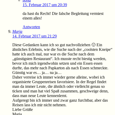
ilona
15. Februar 2017 um 20:39
da hast du Recht! Die falsche Begleitung vermiest
einem alles!
Antworten
Maria
14. Februar 2017 um 21:29
Diese Gedanken kann ich so gut nachvollziehen 🙂 Ein
ähnliches Erlebnis, wie die Suche nach der „coolsten Kneipe“
hatte ich auch mal, nur war es die Suche nach dem
„günstigsten Restaurant“. Ich musste recht biestig werden,
bevor ich mich irgendwohin setzen und ein Essen essen
durfte, das mehr nach Papkarton als nach Essen schmeckte.
Günstig war es… ja… na ja…
Daher verreise ich immer wieder gerne alleine, wobei ich
organisierte Gruppenreisen favorisiere. In der Regel findet
man da immer Leute, die ähnlich oder vielleicht genau so
ticken und man hat viel Spaß zusammen, geschweige denn,
dass man neue Leute kennenlernt.
Aufgeregt bin ich immer und zwar ganz furchtbar, aber das
Reisen lass ich mir nicht nehmen.
Liebe Grüße
Maria