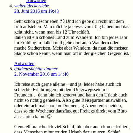
Antworten
weltentdeckerliebe
28. Juni 2016 um 19:43
Sehr schön geschrieben 🙂 Und ich gebe dir recht mit dem
früh aufstehen. Man möchte ja etwas vom Tag haben und das
geht nicht, wenn man bis 12 Uhr schläft.
Italien ist ein schönes Land zum Wandern. Ich bin jedes Jahr
im Frühling in Italien und gehe dort auch Wandern oder
mache Städtereisen. Meist aber Wandern, da man die meisten
Städte schon kennt, wenn man oft in der gleichen Gegend ist.
Antworten
goldeneslichtimzimmer
2. November 2016 um 14:40
Ich reise auch gerne alleine – und ja, leider habe auch ich
schlechte Erfahrungen mit dem Unterwegssein mit
Freunden… dann bin ich genervt und kann den Urlaub auch
nicht so richtig genießen. Also gute Reisepartner auswählen,
oder einfach mal spontan Donnerstag Abend entscheiden,
dass so ein Wochenendausflug gut Freitags direkt vom Büro
aus starten kann! 😉
Generell brauche ich viel Schlaf, bin aber auch immer irritiert,
dass Menschen mitunter den Urlaub dazu nutzen, Schlaf