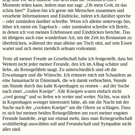
Moments teilen kann, indem man nur sagt: „Oh mein Gott, ist das
schön hier!“ Zudem bin ich gerne mit Menschen zusammen und
verarbeite Informationen und Eindrücke, indem ich darüber spreche
– oder zumindest darüber schreibe. Wenn ich alleine unterwegs bin,
führe ich meist ein Tagebuch – oder zumindest schreibe ich Briefe,
in denen ich von meinen Erlebnissen und Eindrücken berichte. Das
ist übrigens auch eine wunderbare Art, um die Zeit im Restaurant zu
überbrücken, während der man alleine am Tisch sitzt, auf sein Essen
wartet und sich meist ziemlich seltsam vorkommt.
Trotz all meiner Freude an Gesellschaft habe ich festgestellt, dass bei
Weitem nicht jeder meiner Freunde, den ich im Alltag schätze und
liebe, als Reisegefährte taugt. Zu unterschiedlich sind oft die
Erwartungen und die Wünsche. Ich erinnere mich mit Schaudern an
eine Januarnacht in Dänemark, die wir damit verbrachten, Stunde
um Stunde durch das kalte Kopenhagen zu rennen – auf der Suche
nach einer „coolen Kneipe“. Alle Kneipen waren einfach nicht
„cool genug“ und so liefen wir weiter und weiter. Nichts, was mich
in Kopenhagen weniger interessiert hätte, als mir die Nacht mit der
Suche nach der „coolsten Kneipe“ um die Ohren zu schlagen. Dass
es sich bei meinen beiden Reisegefährten um zwei meiner engsten
Freunde handelte, zeigt nur einmal mehr, dass man Reisegesellschaft
wohlüberlegt auswählen soll und Freundschaft und Sympathie nicht
alles sind.