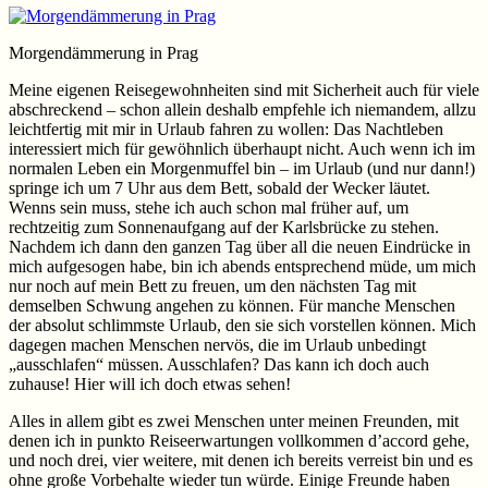
Morgendämmerung in Prag
Meine eigenen Reisegewohnheiten sind mit Sicherheit auch für viele
abschreckend – schon allein deshalb empfehle ich niemandem, allzu
leichtfertig mit mir in Urlaub fahren zu wollen: Das Nachtleben
interessiert mich für gewöhnlich überhaupt nicht. Auch wenn ich im
normalen Leben ein Morgenmuffel bin – im Urlaub (und nur dann!)
springe ich um 7 Uhr aus dem Bett, sobald der Wecker läutet.
Wenns sein muss, stehe ich auch schon mal früher auf, um
rechtzeitig zum Sonnenaufgang auf der Karlsbrücke zu stehen.
Nachdem ich dann den ganzen Tag über all die neuen Eindrücke in
mich aufgesogen habe, bin ich abends entsprechend müde, um mich
nur noch auf mein Bett zu freuen, um den nächsten Tag mit
demselben Schwung angehen zu können. Für manche Menschen
der absolut schlimmste Urlaub, den sie sich vorstellen können. Mich
dagegen machen Menschen nervös, die im Urlaub unbedingt
„ausschlafen“ müssen. Ausschlafen? Das kann ich doch auch
zuhause! Hier will ich doch etwas sehen!
Alles in allem gibt es zwei Menschen unter meinen Freunden, mit
denen ich in punkto Reiseerwartungen vollkommen d’accord gehe,
und noch drei, vier weitere, mit denen ich bereits verreist bin und es
ohne große Vorbehalte wieder tun würde. Einige Freunde haben