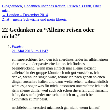
Blogparaden
,
Gedanken über das Reisen
,
Reisen als Frau
,
Über
mich
Beitragsnavigation
←
London – Dezember 2014
Zitat – meine Schwäche und mein Ehgeiz
→
22 Gedanken zu “
Alleine reisen oder
nicht?
”
Paleica
21. Mai 2015 um 11:47
ein superschöner text, den ich allerdings leider im allgemeinen
eher nur von der passivseite kenne. ich finde es
beeindruckend, wenn man einfach mal alleine loszieht.
„alleine“ in der gruppe könnte ich mir gut vorstellen, ich
denke, wenn ich single wäre, würde ich nach genau solchen
dingen ausschau halten und dann weitersehen. wahrscheinlich
wäre es ja sogar was für mich. ansonsten unternehme ich auch
gern alleine dinge, weil auch ich schon die erfahrung gemacht
habe, dass nciht jeder mensch, den ich mag, auch bei
aktivitäten zu mir passt.
nachtleben interessiert mich auch gar nicht, wenn ich auf