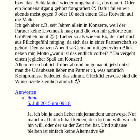
bzw. das „Schlafauto“ wieder umgebaut ist, das dauert. Oder
ein Sonnenaufgang gehört fotografiert 🙂 Dafür fallen wir
abends meist gegen 9 oder 10 nach einem Glas Rotwein auf
die Matte.
Ich geh aber z.B. seit Jahren allein in Konzerte, weil der
Partner keine Livemusik mag (und die von mir gehörte zum
Großteil eh nicht 🙂 ). Lieber so als wie ein Ex, der mehrfach
aus Pflichtgefühl mitging, da sich das in einer Partnerschaft so
gehört. Den ganzen Abend saß jemand mit genervtem Blick
neben mir, Motto „wann ist das endlich vorbei?!“ Da vergeht
einem jeglicher Spaß am Konzert!
Allein reisen hab ich früher ab und an gemacht, jetzt nutzt
man die Urlaubszeit lieber mit Partner :-), was natürlich
Kompromisse bedeutet, das stimmt. Glücklicherweise sind die
Wunschziele ziemlich ähnlich 🙂
Antworten
ilona
5. Juli 2015 um 09:18
Ja, ich bin ja auch lieber mit jemandem unterwegs. Nur
manchmal hab ich halt keinen, der dort hin will, wo ich
hin will, oder der zu der Zeit frei hat. Und zuhause
bleiben ist einfach keine Alternative 😀