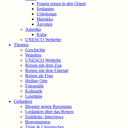
Frauen reisen in den Orient
Jordanien
Usbekistan
Marokko
Ägypten
Amerika
Kuba
UNESCO Welterbe
Themen
Geschichte
Wandern
UNESCO Welterbe
Reisen mit dem Zug
Reisen mit dem Fahrrad
Reisen als Frau
Heilige Orte
Fotografie
Kulinarik
Lesetipps
Gedanken
Blogger gegen Rassismus
Gedanken über das Reisen
Einblicke: Interviews
Begegnungen
Zitate & Literarisches