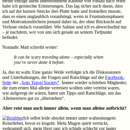
meine einzige allein unternommene Radtour von Passau nach Wien
habe ich gemischte Erinnerungen. Das lag sicher auch daran, dass
ich auf der kurzen Strecke drei Platte hatte und feststellen musste,
dass es einen unglaublich voranbringt, wenn in Frustrationsphasen
und Motivationslöchern jemand dabei ist, der ohne Rücksicht auf
Verluste einfach voranfährt. Wie Sabine und ich es abwechselnd tun
– je nachdem, wer von uns sich gerade an seinem Tiefpunkt
befindet.
Nomadic Matt schreibt weiter:
It can be scary traveling alone – especially when
you’ve never done it before
.
Ja, das ist wahr. Eine ganze Weile verfolgte ich die Diskussionen
und Unterhaltungen, die Fragen und Ratschläge auf der
Facebook-
Seite
der
„Solo Travel Society“
. Immer wieder schrieben Mitglieder,
die zum ersten Mal alleine verreisen wollten oder verreist waren,
wie aufgeregt sie wären, baten um Tipps und Ratschläge, um das
Alleinereisen gut zu „überstehen“.
Aber reist man auch immer allein, wenn man alleine aufbricht?
Ich selbst leide absolut immer unter wahnsinnigem
Reisefieber, bevor es losgeht. Mein Magen spielt verrückt,
verkrampft sich, mein Herz rast, ich schlafe schlecht vor lauter