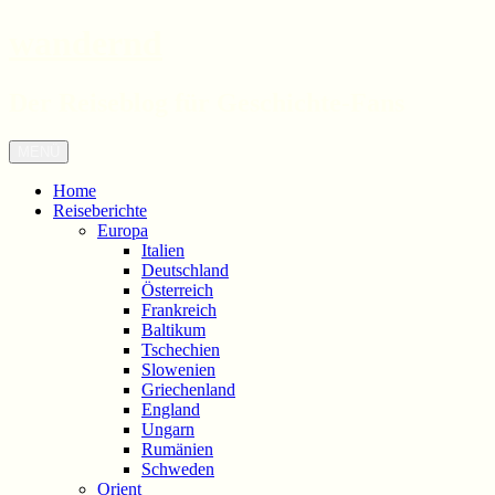
wandernd
Der Reiseblog für Geschichte-Fans
Zum
Menü
Inhalt
springen
Home
Reiseberichte
Europa
Italien
Deutschland
Österreich
Frankreich
Baltikum
Tschechien
Slowenien
Griechenland
England
Ungarn
Rumänien
Schweden
Orient