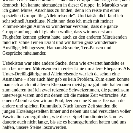
dennoch: Ich kannte niemanden in dieser Gruppe. In Marokko war
ich guten Mutes, Anschluss zu finden, denn ich reiste mit einer
speziellen Gruppe für „Alleinreisende“. Und tatsächlich fand ich
sehr schnell Anschluss. Nicht nur, dass ich mich mit meiner
Zimmerkollegin Anina so wunderbar verstand, dass die ganze
Gruppe anfangs nicht glauben wollte, dass wir uns erst am
Flughafen kennen gelernt hatte, auch zu den anderen Mitreisenden
fand ich schnell einen Draht und wir hatten ganz wunderbare
Ausflüge, Mittagessen, Hamam-Besuche, Tee-Pausen und
Gespräche miteinander.
Usbekistan war eine andere Sache, denn wie erwartet handelte es
sich bei meinen Mitreisenden in erster Linie um ältere Ehepaare. Als
Unter-Dreißigjährige und Alleinreisende war ich da schon eine
Ausnahme – aber auch hier gab es kein Problem. Zum einen konnte
man sich auch mit älteren Ehepaaren meist ganz gut unterhalten und
zum anderen traf ich zwei reizende Schweizerinnen, die gemeinsam
unterwegs waren und mit denen ich die meiste Zeit verbrachte. An
einem Abend saßen wir am Pool, leerten eine Kanne Tee nach der
andere und spielten Rummikub. Nach kurzer Zeit standen die
jungen Hotelangestellten hinter und neben uns und versuchten voller
Faszination zu ergründen, wie dieses Spiel funktionierte. Und es
dauerte auch nicht lange, bis sie es herausgefunden hatten und uns
halfen, unsere Steine loszuwerden.