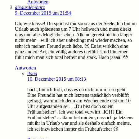
Antworten
dieausdemharz
9. Dezember 2015 um 21:54
Oh, wie klasse! Du sprichst mir sooo aus der Seele. Ich bin im
Urlaub auch spätestens um 7 Uhr hellwach und muss direkt
raus und alles Mögliche sehen. Alleine gereist bin ich länger
nicht mehr – will ich aber unbedingt mal wieder machen, so
sehr ich meinen Freund auch liebe. 😉 Es ist wirklich eine
ganz andere Art, ein völlig anderes Gefühl. Und hinterher
fühlt mich man sich total befreit und stark. Hach jaaaa! 🙂
Antworten
ilona
10. Dezember 2015 um 08:13
hach, bin ich froh, dass es da nicht nur mir so geht.
Eine Freundin hat mich letztens tatsächlich verblüfft
gefragt, warum ich denn am Wochenende erst um 10
Uhr aufgestanden sei – „Du bist doch so ein
Frühaufsteher“. Ich war total verwirrt „ICH? Ein
Frühaufsteher“… dann fiel mir ein, dass ich ja letztens
mit ihr in Urlaub war und sie deshalb einfach meinte,
ich sei inzwischen immer ein Frühaufsteher 😉