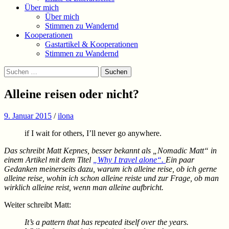
Über mich
Über mich
Stimmen zu Wandernd
Kooperationen
Gastartikel & Kooperationen
Stimmen zu Wandernd
Suchen
Suchen
nach:
Alleine reisen oder nicht?
9. Januar 2015
/
ilona
if I wait for others, I’ll never go anywhere.
Das schreibt Matt Kepnes, besser bekannt als „Nomadic Matt“ in
einem Artikel mit dem Titel
„Why I travel alone“.
Ein paar
Gedanken meinerseits dazu, warum ich alleine reise, ob ich gerne
alleine reise, wohin ich schon alleine reiste und zur Frage, ob man
wirklich alleine reist, wenn man alleine aufbricht.
Weiter schreibt Matt:
It’s a pattern that has repeated itself over the years.