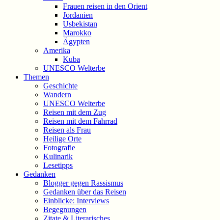
Frauen reisen in den Orient
Jordanien
Usbekistan
Marokko
Ägypten
Amerika
Kuba
UNESCO Welterbe
Themen
Geschichte
Wandern
UNESCO Welterbe
Reisen mit dem Zug
Reisen mit dem Fahrrad
Reisen als Frau
Heilige Orte
Fotografie
Kulinarik
Lesetipps
Gedanken
Blogger gegen Rassismus
Gedanken über das Reisen
Einblicke: Interviews
Begegnungen
Zitate & Literarisches