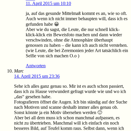
11. April 2015 um 10:10
ja, auf das gesunde Mittelmaß kommt es an, wie so oft.
Auch wenn ich nicht immer behaupten will, dass ich es
gefunden habe 😀
Aber wie du sagst, die Leute, die nur schnell klick-
klick-klick ein Beweisfoto machen und dann wieder
verschwinden, ohne die Atmosphäre überhaupt
genossen zu haben – die kann ich auch nicht verstehen.
(wie Leute, die bei Zeremonien jeder Art tatsächlich ein
Selfie von sich machen O.o )
Antworten
Marc
14. April 2015 um 23:36
Sehe ich alles ganz genau so. Mir ist es auch schon passiert,
dass ich zu Hause verwundert gefragt wurde wie und wo ich
„das“ gesehen habe.
Fotografieren öffnet die Augen. Ich bin ständig auf der Suche
nach Motiven und scanne deshalb immer alles genau ob.
Sonst könnte ja ein Motiv übersehen werden 🙂
Aber bei all dem muss ich schon manchmal aufpassen, es
nicht zu übertrieben. Manchmal will ich einfach ein noch
besseres Bild, auf Teufel komm raus. Selbst dann, wenn ich