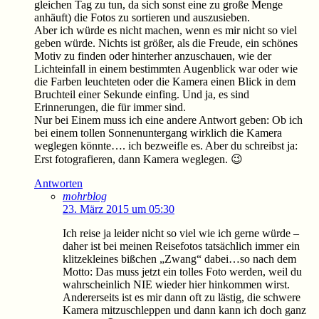
gleichen Tag zu tun, da sich sonst eine zu große Menge
anhäuft) die Fotos zu sortieren und auszusieben.
Aber ich würde es nicht machen, wenn es mir nicht so viel
geben würde. Nichts ist größer, als die Freude, ein schönes
Motiv zu finden oder hinterher anzuschauen, wie der
Lichteinfall in einem bestimmten Augenblick war oder wie
die Farben leuchteten oder die Kamera einen Blick in dem
Bruchteil einer Sekunde einfing. Und ja, es sind
Erinnerungen, die für immer sind.
Nur bei Einem muss ich eine andere Antwort geben: Ob ich
bei einem tollen Sonnenuntergang wirklich die Kamera
weglegen könnte…. ich bezweifle es. Aber du schreibst ja:
Erst fotografieren, dann Kamera weglegen. 😉
Antworten
mohrblog
23. März 2015 um 05:30
Ich reise ja leider nicht so viel wie ich gerne würde –
daher ist bei meinen Reisefotos tatsächlich immer ein
klitzekleines bißchen „Zwang“ dabei…so nach dem
Motto: Das muss jetzt ein tolles Foto werden, weil du
wahrscheinlich NIE wieder hier hinkommen wirst.
Andererseits ist es mir dann oft zu lästig, die schwere
Kamera mitzuschleppen und dann kann ich doch ganz