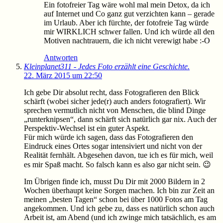
Ein fotofreier Tag wäre wohl mal mein Detox, da ich
auf Internet und Co ganz gut verzichten kann – gerade
im Urlaub. Aber ich fürchte, der fotofreie Tag würde
mir WIRKLICH schwer fallen. Und ich würde all den
Motiven nachtrauern, die ich nicht verewigt habe :-O
Antworten
Kleinplanet311 - Jedes Foto erzählt eine Geschichte.
22. März 2015 um 22:50
Ich gebe Dir absolut recht, dass Fotografieren den Blick
schärft (wobei sicher jede(r) auch anders fotografiert). Wir
sprechen vermutlich nicht von Menschen, die blind Dinge
„runterknipsen“, dann schärft sich natürlich gar nix. Auch der
Perspektiv-Wechsel ist ein guter Aspekt.
Für mich würde ich sagen, dass das Fotografieren den
Eindruck eines Ortes sogar intensiviert und nicht von der
Realität fernhält. Abgesehen davon, tue ich es für mich, weil
es mir Spaß macht. So falsch kann es also gar nicht sein. 😉
Im Übrigen finde ich, musst Du Dir mit 2000 Bildern in 2
Wochen überhaupt keine Sorgen machen. Ich bin zur Zeit an
meinen „besten Tagen“ schon bei über 1000 Fotos am Tag
angekommen. Und ich gebe zu, dass es natürlich schon auch
Arbeit ist, am Abend (und ich zwinge mich tatsächlich, es am