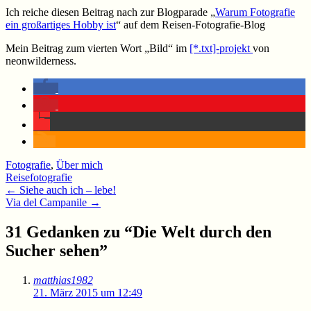
Ich reiche diesen Beitrag nach zur Blogparade „
Warum Fotografie
ein großartiges Hobby ist
“ auf dem Reisen-Fotografie-Blog
Mein Beitrag zum vierten Wort „Bild“ im
[*.txt]-projekt
von
neonwilderness.
Fotografie
,
Über mich
Reisefotografie
Beitragsnavigation
←
Siehe auch ich – lebe!
Via del Campanile
→
31 Gedanken zu “
Die Welt durch den
Sucher sehen
”
matthias1982
21. März 2015 um 12:49