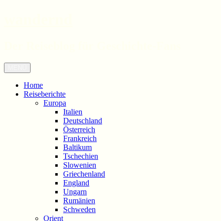
wandernd
Der Reiseblog für Geschichte-Fans
Zum
Menü
Inhalt
springen
Home
Reiseberichte
Europa
Italien
Deutschland
Österreich
Frankreich
Baltikum
Tschechien
Slowenien
Griechenland
England
Ungarn
Rumänien
Schweden
Orient