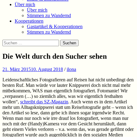
Über mich
Über mich
Stimmen zu Wandernd
Kooperationen
Gastartikel & Kooperationen
Stimmen zu Wandernd
Suchen
Suchen
nach:
Die Welt durch den Sucher sehen
21. März 2015
10. August 2018
/
ilona
Leidenschaftliches Fotografieren auf Reisen hat nicht unbedingt den
besten Ruf. Man würde vor lauter Knippserei doch nicht mal mehr
mitbekommen, WAS man eigentlich fotografiert. Fotomanie! Wir
„verpassen (…) so ziemlich alles, was wir eigentlich festhalten
wollen“,
schreibt das SZ-Magazin
. Auch wenn es in dem Artikel
mehr um Alltagsknippserei statt um Reisefotografie geht – wenn ich
den Artikel so lese, dann gebe ich ihnen sogar irgendwie Recht.
Wenn man nur noch wie irre drauf los fotografiert, wenn man nur
noch mit der (Handy)Kamera vor dem Gesicht herumläuft, dann
geht einem Vieles verloren – v.a. wenn das, was gerade gefilmt oder
fotografiert wurde auch augenblicklich in den sozialen Medien