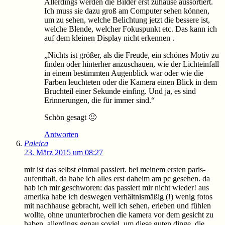
Allerdings werden die Bilder erst zuhause aussortiert.
Ich muss sie dazu groß am Computer sehen können,
um zu sehen, welche Belichtung jetzt die bessere ist,
welche Blende, welcher Fokuspunkt etc. Das kann ich
auf dem kleinen Display nicht erkennen .
„Nichts ist größer, als die Freude, ein schönes Motiv zu
finden oder hinterher anzuschauen, wie der Lichteinfall
in einem bestimmten Augenblick war oder wie die
Farben leuchteten oder die Kamera einen Blick in dem
Bruchteil einer Sekunde einfing. Und ja, es sind
Erinnerungen, die für immer sind.“
Schön gesagt 🙂
Antworten
Paleica
23. März 2015 um 08:27
mir ist das selbst einmal passiert. bei meinem ersten paris-
aufenthalt. da habe ich alles erst daheim am pc gesehen. da
hab ich mir geschworen: das passiert mir nicht wieder! aus
amerika habe ich deswegen verhältnismäßig (!) wenig fotos
mit nachhause gebracht, weil ich sehen, erleben und fühlen
wollte, ohne ununterbrochen die kamera vor dem gesicht zu
haben. allerdings genau soviel, um diese guten dinge, die