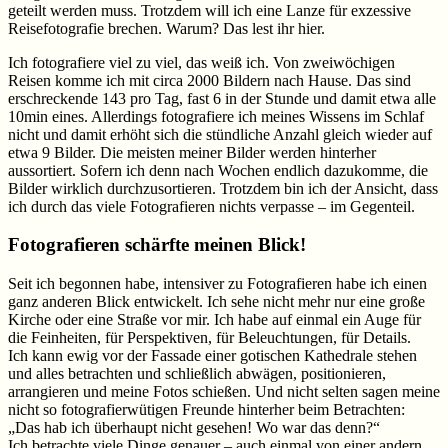
geteilt werden muss. Trotzdem will ich eine Lanze für exzessive
Reisefotografie brechen. Warum? Das lest ihr hier.
Ich fotografiere viel zu viel, das weiß ich. Von zweiwöchigen
Reisen komme ich mit circa 2000 Bildern nach Hause. Das sind
erschreckende 143 pro Tag, fast 6 in der Stunde und damit etwa alle
10min eines. Allerdings fotografiere ich meines Wissens im Schlaf
nicht und damit erhöht sich die stündliche Anzahl gleich wieder auf
etwa 9 Bilder. Die meisten meiner Bilder werden hinterher
aussortiert. Sofern ich denn nach Wochen endlich dazukomme, die
Bilder wirklich durchzusortieren. Trotzdem bin ich der Ansicht, dass
ich durch das viele Fotografieren nichts verpasse – im Gegenteil.
Fotografieren schärfte meinen Blick!
Seit ich begonnen habe, intensiver zu Fotografieren habe ich einen
ganz anderen Blick entwickelt. Ich sehe nicht mehr nur eine große
Kirche oder eine Straße vor mir. Ich habe auf einmal ein Auge für
die Feinheiten, für Perspektiven, für Beleuchtungen, für Details.
Ich kann ewig vor der Fassade einer gotischen Kathedrale stehen
und alles betrachten und schließlich abwägen, positionieren,
arrangieren und meine Fotos schießen. Und nicht selten sagen meine
nicht so fotografierwütigen Freunde hinterher beim Betrachten:
„Das hab ich überhaupt nicht gesehen! Wo war das denn?“
Ich betrachte viele Dinge genauer – auch einmal von einer andern