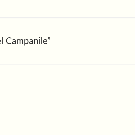
n
el Campanile
”