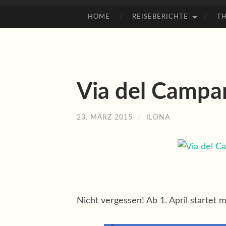
HOME
REISEBERICHTE
T
ZUM
INHALT
SPRINGEN
Via del Campan
23. MÄRZ 2015
/
ILONA
Nicht vergessen! Ab 1. April startet 