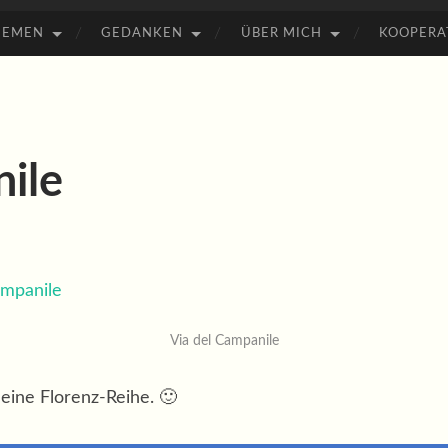
HEMEN
GEDANKEN
ÜBER MICH
KOOPERA
ile
Via del Campanile
meine Florenz-Reihe. 🙂