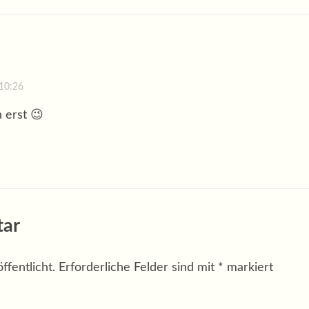
10:26
h erst 😉
tar
fentlicht.
Erforderliche Felder sind mit
*
markiert