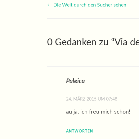
Beitragsnavigatio
←
Die Welt durch den Sucher sehen
0 Gedanken zu “
Via d
Paleica
24. MÄRZ 2015 UM 07:48
au ja, ich freu mich schon!
ANTWORTEN