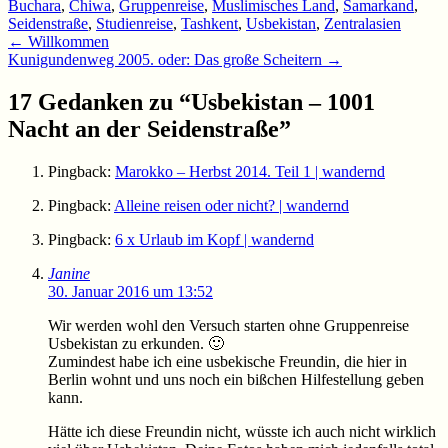
Buchara
,
Chiwa
,
Gruppenreise
,
Muslimisches Land
,
Samarkand
,
Seidenstraße
,
Studienreise
,
Tashkent
,
Usbekistan
,
Zentralasien
Beitragsnavigation
←
Willkommen
Kunigundenweg 2005. oder: Das große Scheitern
→
17 Gedanken zu “
Usbekistan – 1001
Nacht an der Seidenstraße
”
Pingback:
Marokko – Herbst 2014. Teil 1 | wandernd
Pingback:
Alleine reisen oder nicht? | wandernd
Pingback:
6 x Urlaub im Kopf | wandernd
Janine
30. Januar 2016 um 13:52
Wir werden wohl den Versuch starten ohne Gruppenreise
Usbekistan zu erkunden. 🙂
Zumindest habe ich eine usbekische Freundin, die hier in
Berlin wohnt und uns noch ein bißchen Hilfestellung geben
kann.
Hätte ich diese Freundin nicht, wüsste ich auch nicht wirklich