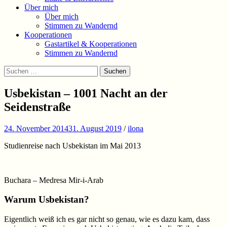
Über mich
Über mich
Stimmen zu Wandernd
Kooperationen
Gastartikel & Kooperationen
Stimmen zu Wandernd
Suchen
Suchen
nach:
Usbekistan – 1001 Nacht an der
Seidenstraße
24. November 2014
31. August 2019
/
ilona
Studienreise nach Usbekistan im Mai 2013
Buchara – Medresa Mir-i-Arab
Warum Usbekistan?
Eigentlich weiß ich es gar nicht so genau, wie es dazu kam, dass