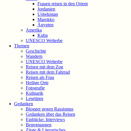
Frauen reisen in den Orient
Jordanien
Usbekistan
Marokko
Ägypten
Amerika
Kuba
UNESCO Welterbe
Themen
Geschichte
Wandern
UNESCO Welterbe
Reisen mit dem Zug
Reisen mit dem Fahrrad
Reisen als Frau
Heilige Orte
Fotografie
Kulinarik
Lesetipps
Gedanken
Blogger gegen Rassismus
Gedanken über das Reisen
Einblicke: Interviews
Begegnungen
Zitate & Literarisches