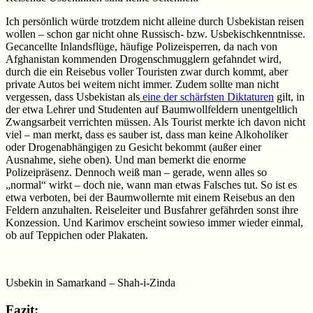
Ich persönlich würde trotzdem nicht alleine durch Usbekistan reisen
wollen – schon gar nicht ohne Russisch- bzw. Usbekischkenntnisse.
Gecancellte Inlandsflüge, häufige Polizeisperren, da nach von
Afghanistan kommenden Drogenschmugglern gefahndet wird,
durch die ein Reisebus voller Touristen zwar durch kommt, aber
private Autos bei weitem nicht immer. Zudem sollte man nicht
vergessen, dass Usbekistan als
eine der schärfsten Diktaturen
gilt, in
der etwa Lehrer und Studenten auf Baumwollfeldern unentgeltlich
Zwangsarbeit verrichten müssen. Als Tourist merkte ich davon nicht
viel – man merkt, dass es sauber ist, dass man keine Alkoholiker
oder Drogenabhängigen zu Gesicht bekommt (außer einer
Ausnahme, siehe oben). Und man bemerkt die enorme
Polizeipräsenz. Dennoch weiß man – gerade, wenn alles so
„normal“ wirkt – doch nie, wann man etwas Falsches tut. So ist es
etwa verboten, bei der Baumwollernte mit einem Reisebus an den
Feldern anzuhalten. Reiseleiter und Busfahrer gefährden sonst ihre
Konzession. Und Karimov erscheint sowieso immer wieder einmal,
ob auf Teppichen oder Plakaten.
Usbekin in Samarkand – Shah-i-Zinda
Fazit: