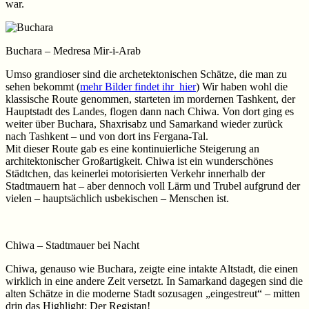
war.
Buchara – Medresa Mir-i-Arab
Umso grandioser sind die archetektonischen Schätze, die man zu
sehen bekommt (
mehr Bilder findet ihr hier
) Wir haben wohl die
klassische Route genommen, starteten im mordernen Tashkent, der
Hauptstadt des Landes, flogen dann nach Chiwa. Von dort ging es
weiter über Buchara, Shaxrisabz und Samarkand wieder zurück
nach Tashkent – und von dort ins Fergana-Tal.
Mit dieser Route gab es eine kontinuierliche Steigerung an
architektonischer Großartigkeit. Chiwa ist ein wunderschönes
Städtchen, das keinerlei motorisierten Verkehr innerhalb der
Stadtmauern hat – aber dennoch voll Lärm und Trubel aufgrund der
vielen – hauptsächlich usbekischen – Menschen ist.
Chiwa – Stadtmauer bei Nacht
Chiwa, genauso wie Buchara, zeigte eine intakte Altstadt, die einen
wirklich in eine andere Zeit versetzt. In Samarkand dagegen sind die
alten Schätze in die moderne Stadt sozusagen „eingestreut“ – mitten
drin das Highlight: Der Registan!