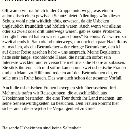
Oft waren wir natürlich in der Gruppe unterwegs, was einem
automatisch einen gewissen Schutz bietet. Allerdings wäre dieser
Schutz wohl nicht wirklich nötig gewesen, da die Usbeken
unglaublich freundlich und höflich waren. Auch wenn wir alleine
oder zu zweit oder dritt unterwegs waren, gab es keine Probleme.
Lediglich einmal hatten wir ein „unschönes“ Erlebnis: Wir waren zu
zweit abends in Samarkand unterwegs, um noch ein paar Nachtfotos
zu machen, als ein Betrunkener – der einzige Betrunkene, den ich
auf dieser Reise gesehen habe – uns ansprach. Meine Begleiterin
hatte sehr lange, strohblonde Haare, die natürlich sofort sein
Interesse weckten und er versuchte mehrmals die Haare anzufassen.
Sie stieß ihn von sich und sofort kamen uns zwei usbekische Frauen
und ein Mann zu Hilfe und redeten auf den Betrunkenen ein, er
solle uns in Ruhe lassen. Das war auch schon der gesamte Vorfall.
Auch die usbekischen Frauen bewegten sich überraschend frei.
Mehrmals trafen wir Reisegruppen, die ausschließlich aus
Usbekinnen bestanden, die eine Tour durch ihr Land machten, um
seine Sehenswürdigkeiten zu besuchen. Den Frauen kommt hier
sicher auch die sowjetische Vergangenheit zu Gute.
Reisende Usbekinnen sind keine Seltenheit.