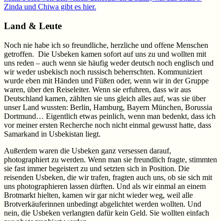
Zinda und Chiwa gibt es hier.
Land & Leute
Noch nie habe ich so freundliche, herzliche und offene Menschen
getroffen. Die Usbeken kamen sofort auf uns zu und wollten mit
uns reden – auch wenn sie häufig weder deutsch noch englisch und
wir weder usbekisch noch russisch beherrschten. Kommuniziert
wurde eben mit Händen und Füßen oder, wenn wir in der Gruppe
waren, über den Reiseleiter. Wenn sie erfuhren, dass wir aus
Deutschland kamen, zählten sie uns gleich alles auf, was sie über
unser Land wussten: Berlin, Hamburg, Bayern München, Borussia
Dortmund… Eigentlich etwas peinlich, wenn man bedenkt, dass ich
vor meiner ersten Recherche noch nicht einmal gewusst hatte, dass
Samarkand in Usbekistan liegt.
Außerdem waren die Usbeken ganz versessen darauf,
photographiert zu werden. Wenn man sie freundlich fragte, stimmten
sie fast immer begeistert zu und setzten sich in Position. Die
reisenden Usbeken, die wir trafen, fragten auch uns, ob sie sich mit
uns photographieren lassen dürften. Und als wir einmal an einem
Brotmarkt hielten, kamen wir gar nicht wieder weg, weil alle
Brotverkäuferinnen unbedingt abgelichtet werden wollten. Und
nein, die Usbeken verlangten dafür kein Geld. Sie wollten einfach