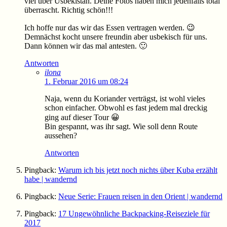
viel über Usbekistan. Deine Fotos haben mich jedenfalls total
überrascht. Richtig schön!!!
Ich hoffe nur das wir das Essen vertragen werden. 😉
Demnächst kocht unsere freundin aber usbekisch für uns.
Dann können wir das mal antesten. 🙂
Antworten
ilona
1. Februar 2016 um 08:24
Naja, wenn du Koriander verträgst, ist wohl vieles
schon einfacher. Obwohl es fast jedem mal dreckig
ging auf dieser Tour 😀
Bin gespannt, was ihr sagt. Wie soll denn Route
aussehen?
Antworten
Pingback:
Warum ich bis jetzt noch nichts über Kuba erzählt
habe | wandernd
Pingback:
Neue Serie: Frauen reisen in den Orient | wandernd
Pingback:
17 Ungewöhnliche Backpacking-Reiseziele für
2017