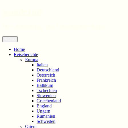
wandernd
Der Reiseblog für Geschichte-Fans
Zum
Menü
Inhalt
springen
Home
Reiseberichte
Europa
Italien
Deutschland
Österreich
Frankreich
Baltikum
Tschechien
Slowenien
Griechenland
England
Ungarn
Rumänien
Schweden
Orient