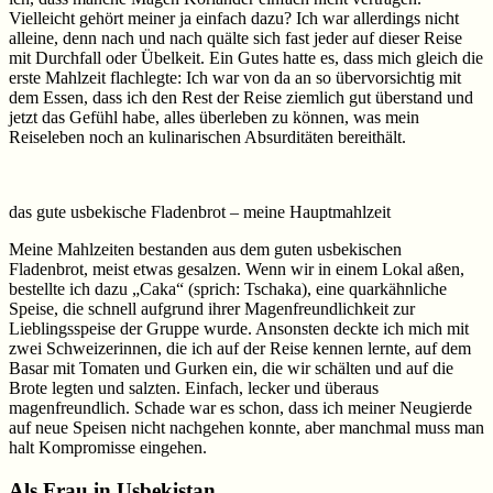
Vielleicht gehört meiner ja einfach dazu? Ich war allerdings nicht
alleine, denn nach und nach quälte sich fast jeder auf dieser Reise
mit Durchfall oder Übelkeit. Ein Gutes hatte es, dass mich gleich die
erste Mahlzeit flachlegte: Ich war von da an so übervorsichtig mit
dem Essen, dass ich den Rest der Reise ziemlich gut überstand und
jetzt das Gefühl habe, alles überleben zu können, was mein
Reiseleben noch an kulinarischen Absurditäten bereithält.
das gute usbekische Fladenbrot – meine Hauptmahlzeit
Meine Mahlzeiten bestanden aus dem guten usbekischen
Fladenbrot, meist etwas gesalzen. Wenn wir in einem Lokal aßen,
bestellte ich dazu „Caka“ (sprich: Tschaka), eine quarkähnliche
Speise, die schnell aufgrund ihrer Magenfreundlichkeit zur
Lieblingsspeise der Gruppe wurde. Ansonsten deckte ich mich mit
zwei Schweizerinnen, die ich auf der Reise kennen lernte, auf dem
Basar mit Tomaten und Gurken ein, die wir schälten und auf die
Brote legten und salzten. Einfach, lecker und überaus
magenfreundlich. Schade war es schon, dass ich meiner Neugierde
auf neue Speisen nicht nachgehen konnte, aber manchmal muss man
halt Kompromisse eingehen.
Als Frau in Usbekistan