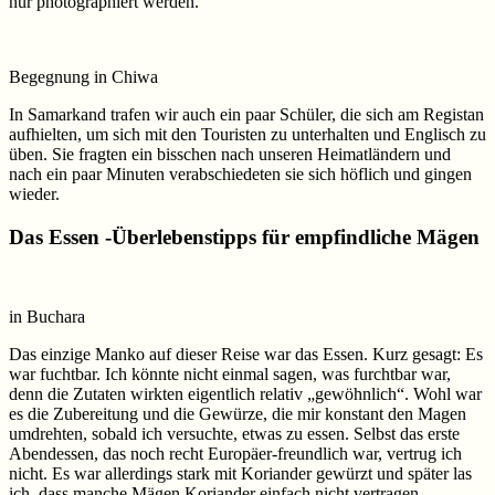
nur photographiert werden.
Begegnung in Chiwa
In Samarkand trafen wir auch ein paar Schüler, die sich am Registan
aufhielten, um sich mit den Touristen zu unterhalten und Englisch zu
üben. Sie fragten ein bisschen nach unseren Heimatländern und
nach ein paar Minuten verabschiedeten sie sich höflich und gingen
wieder.
Das Essen -Überlebenstipps für empfindliche Mägen
in Buchara
Das einzige Manko auf dieser Reise war das Essen. Kurz gesagt: Es
war fuchtbar. Ich könnte nicht einmal sagen, was furchtbar war,
denn die Zutaten wirkten eigentlich relativ „gewöhnlich“. Wohl war
es die Zubereitung und die Gewürze, die mir konstant den Magen
umdrehten, sobald ich versuchte, etwas zu essen. Selbst das erste
Abendessen, das noch recht Europäer-freundlich war, vertrug ich
nicht. Es war allerdings stark mit Koriander gewürzt und später las
ich, dass manche Mägen Koriander einfach nicht vertragen.