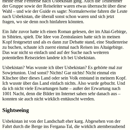
meine erste Fernreise nach Usbekistan ging. Auch die Teilnehmer
der Gruppe sowie der Reiseleiter waren etwas überrascht über diese
Wahl – und wie der Guide es sagte: Normalerweise fahren die Leute
nach Usbekistan, die überall sonst schon waren und sich jetzt
fragen, wo sie denn noch hinfahren könnten.
Ein Jahr zuvor hatte ich einen Roman gelesen, der im Altai-Gebirge,
in Sibirien, spielt. Die Idee von Zentralasien hatte sich in meinen
Kopf festgesetzt und als es dann zur Debatte stand, eine Studienreise
zu buchen, schaute ich zuerst einmal nach Reisen ins Altaigebirge.
Das war nicht so einfach und auf der Suche nach weiteren
potentiellen Reisezielen landete ich bei Usbekistan.
Usbekistan? Was wusste ich über Usbekistan? Es gehörte mal zur
Sowjetunion. Und sonst? Nichts! Gar nichts! Nicht einmal ein
Klischee über dieses Land oder sein Volk entstand in meinem Kopf.
Ich wusste über das Land einfach nichts. Also wurde gebucht. Und
da ich nicht viele Erwartungen hatte – außer der Erwartung nach
1001 Nacht, denn die Bilder im Internet sahen sehr danach aus –
konnten sie auch nicht wirklich enttäuscht werden.
Sightseeing
Usbekistan ist von der Landschaft eher karg. Abgesehen von der
Fahrt durch die Berge ins Fergana-Tal, die wirklich atemberaubend