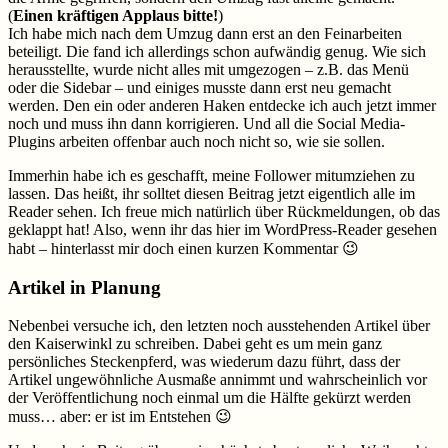
(
Einen kräftigen Applaus bitte!
)
Ich habe mich nach dem Umzug dann erst an den Feinarbeiten
beteiligt. Die fand ich allerdings schon aufwändig genug. Wie sich
herausstellte, wurde nicht alles mit umgezogen – z.B. das Menü
oder die Sidebar – und einiges musste dann erst neu gemacht
werden. Den ein oder anderen Haken entdecke ich auch jetzt immer
noch und muss ihn dann korrigieren. Und all die Social Media-
Plugins arbeiten offenbar auch noch nicht so, wie sie sollen.
Immerhin habe ich es geschafft, meine Follower mitumziehen zu
lassen. Das heißt, ihr solltet diesen Beitrag jetzt eigentlich alle im
Reader sehen. Ich freue mich natürlich über Rückmeldungen, ob das
geklappt hat! Also, wenn ihr das hier im WordPress-Reader gesehen
habt – hinterlasst mir doch einen kurzen Kommentar 😉
Artikel in Planung
Nebenbei versuche ich, den letzten noch ausstehenden Artikel über
den Kaiserwinkl zu schreiben. Dabei geht es um mein ganz
persönliches Steckenpferd, was wiederum dazu führt, dass der
Artikel ungewöhnliche Ausmaße annimmt und wahrscheinlich vor
der Veröffentlichung noch einmal um die Hälfte gekürzt werden
muss… aber: er ist im Entstehen 😉