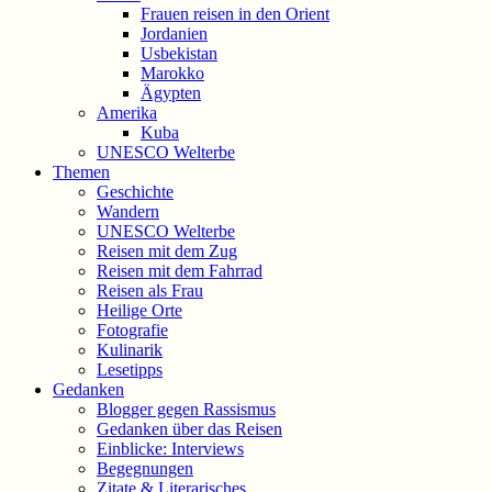
Frauen reisen in den Orient
Jordanien
Usbekistan
Marokko
Ägypten
Amerika
Kuba
UNESCO Welterbe
Themen
Geschichte
Wandern
UNESCO Welterbe
Reisen mit dem Zug
Reisen mit dem Fahrrad
Reisen als Frau
Heilige Orte
Fotografie
Kulinarik
Lesetipps
Gedanken
Blogger gegen Rassismus
Gedanken über das Reisen
Einblicke: Interviews
Begegnungen
Zitate & Literarisches