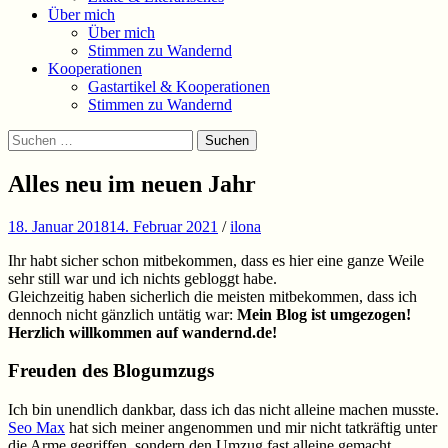
Über mich
Über mich
Stimmen zu Wandernd
Kooperationen
Gastartikel & Kooperationen
Stimmen zu Wandernd
Suchen
Suchen
nach:
Alles neu im neuen Jahr
18. Januar 2018
14. Februar 2021
/
ilona
Ihr habt sicher schon mitbekommen, dass es hier eine ganze Weile
sehr still war und ich nichts gebloggt habe.
Gleichzeitig haben sicherlich die meisten mitbekommen, dass ich
dennoch nicht gänzlich untätig war:
Mein Blog ist umgezogen!
Herzlich willkommen auf wandernd.de!
Freuden des Blogumzugs
Ich bin unendlich dankbar, dass ich das nicht alleine machen musste.
Seo Max
hat sich meiner angenommen und mir nicht tatkräftig unter
die Arme gegriffen, sondern den Umzug fast alleine gemacht.