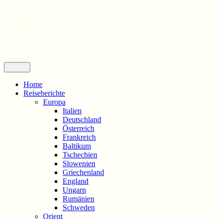
wandernd
Der Reiseblog für Geschichte-Fans
Zum
Menü
Inhalt
springen
Home
Reiseberichte
Europa
Italien
Deutschland
Österreich
Frankreich
Baltikum
Tschechien
Slowenien
Griechenland
England
Ungarn
Rumänien
Schweden
Orient