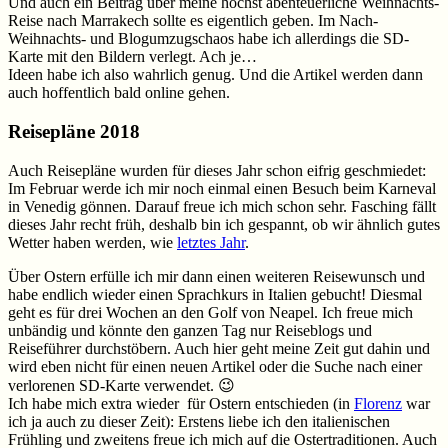
Und auch ein Beitrag über meine höchst abenteuerliche Weihnachts-
Reise nach Marrakech sollte es eigentlich geben. Im Nach-
Weihnachts- und Blogumzugschaos habe ich allerdings die SD-
Karte mit den Bildern verlegt. Ach je…
Ideen habe ich also wahrlich genug. Und die Artikel werden dann
auch hoffentlich bald online gehen.
Reisepläne 2018
Auch Reisepläne wurden für dieses Jahr schon eifrig geschmiedet:
Im Februar werde ich mir noch einmal einen Besuch beim Karneval
in Venedig gönnen. Darauf freue ich mich schon sehr. Fasching fällt
dieses Jahr recht früh, deshalb bin ich gespannt, ob wir ähnlich gutes
Wetter haben werden, wie
letztes Jahr
.
Über Ostern erfülle ich mir dann einen weiteren Reisewunsch und
habe endlich wieder einen Sprachkurs in Italien gebucht! Diesmal
geht es für drei Wochen an den Golf von Neapel. Ich freue mich
unbändig und könnte den ganzen Tag nur Reiseblogs und
Reiseführer durchstöbern. Auch hier geht meine Zeit gut dahin und
wird eben nicht für einen neuen Artikel oder die Suche nach einer
verlorenen SD-Karte verwendet. 😉
Ich habe mich extra wieder für Ostern entschieden (in
Florenz
war
ich ja auch zu dieser Zeit): Erstens liebe ich den italienischen
Frühling und zweitens freue ich mich auf die Ostertraditionen. Auch