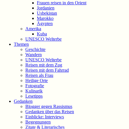
Frauen reisen in den Orient
Jordanien
Usbekistan
Marokko
Ägypten
Amerika
Kuba
UNESCO Welterbe
Themen
Geschichte
Wandern
UNESCO Welterbe
Reisen mit dem Zug
Reisen mit dem Fahrrad
Reisen als Frau
Heilige Orte
Fotografie
Kulinarik
Lesetipps
Gedanken
Blogger gegen Rassismus
Gedanken über das Reisen
Einblicke: Interviews
Begegnungen
Zitate & Literarisches