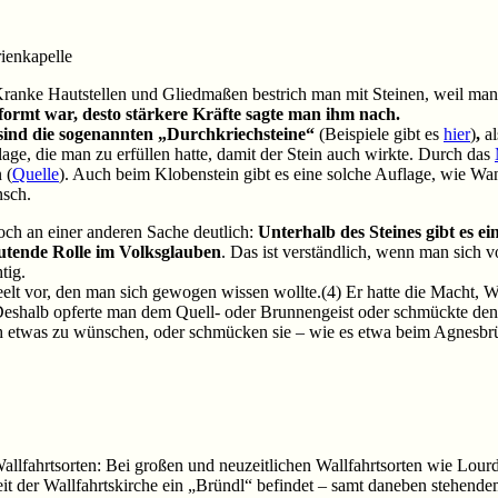
rienkapelle
 Kranke Hautstellen und Gliedmaßen bestrich man mit Steinen, weil man
eformt war, desto stärkere Kräfte sagte man ihm nach.
sind die sogenannten „Durchkriechsteine“
(Beispiele gibt es
hier
)
,
al
ge, die man zu erfüllen hatte, damit der Stein auch wirkte. Durch das
 (
Quelle
). Auch beim Klobenstein gibt es eine solche Auflage, wie W
nsch.
noch an einer anderen Sache deutlich:
Unterhalb des Steines gibt es ei
deutende Rolle im Volksglauben
. Das ist verständlich, wenn man sich 
tig.
elt vor, den man sich gewogen wissen wollte.(4) Er hatte die Macht, Wü
 Deshalb opferte man dem Quell- oder Brunnengeist oder schmückte de
etwas zu wünschen, oder schmücken sie – wie es etwa beim Agnesbründ
Wallfahrtsorten: Bei großen und neuzeitlichen Wallfahrtsorten wie Lourd
eit der Wallfahrtskirche ein „Bründl“ befindet – samt daneben stehen