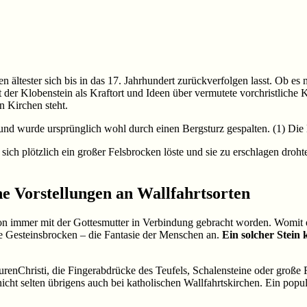
ltester sich bis in das 17. Jahrhundert zurückverfolgen lasst. Ob es noc
ilt der Klobenstein als Kraftort und Ideen über vermutete vorchristliche K
n Kirchen steht.
 und wurde ursprünglich wohl durch einen Bergsturz gespalten. (1) Die 
ich plötzlich ein großer Felsbrocken löste und sie zu erschlagen drohte.
he Vorstellungen an Wallfahrtsorten
hon immer mit der Gottesmutter in Verbindung gebracht worden. Womit er
te Gesteinsbrocken – die Fantasie der Menschen an.
Ein solcher Stein 
urenChristi, die Fingerabdrücke des Teufels, Schalensteine oder große
icht selten übrigens auch bei katholischen Wallfahrtskirchen. Ein popu