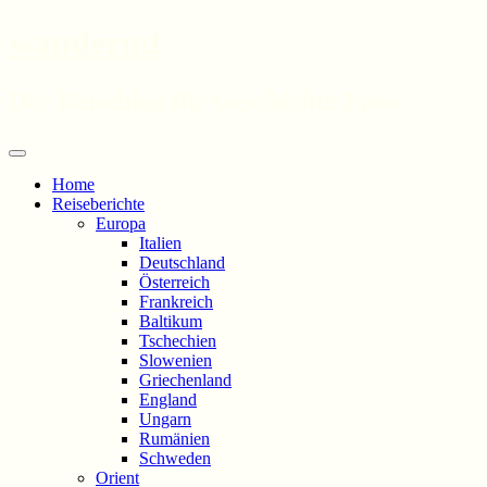
wandernd
Der Reiseblog für Geschichte-Fans
Zum
Menü
Inhalt
Home
springen
Reiseberichte
Europa
Italien
Deutschland
Österreich
Frankreich
Baltikum
Tschechien
Slowenien
Griechenland
England
Ungarn
Rumänien
Schweden
Orient