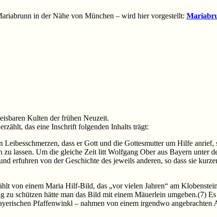
 Mariabrunn in der Nähe von München – wird hier vorgestellt:
Mariabru
isbaren Kulten der frühen Neuzeit.
erzählt, das eine Inschrift folgenden Inhalts trägt:
 Leibesschmerzen, dass er Gott und die Gottesmutter um Hilfe anrief, 
 zu lassen. Um die gleiche Zeit litt Wolfgang Ober aus Bayern unter de
nd erfuhren von der Geschichte des jeweils anderen, so dass sie kurz
zählt von einem Maria Hilf-Bild, das „vor vielen Jahren“ am Klobenste
ung zu schützen hätte man das Bild mit einem Mäuerlein umgeben.(7) Es
yerischen Pfaffenwinkl – nahmen von einem irgendwo angebrachten An