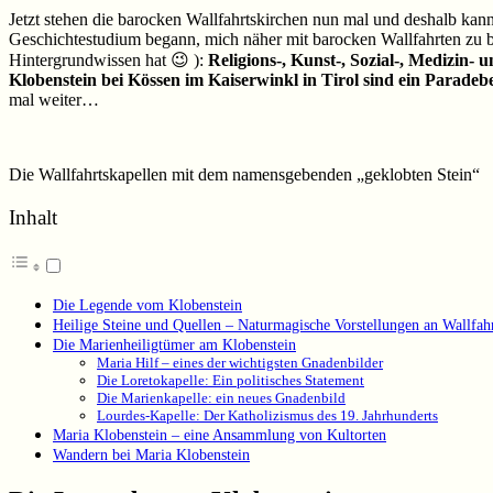
Jetzt stehen die barocken Wallfahrtskirchen nun mal und deshalb kann
Geschichtestudium begann, mich näher mit barocken Wallfahrten zu bes
Hintergrundwissen hat 😉 ):
Religions-, Kunst-, Sozial-, Medizin- 
Klobenstein bei Kössen im Kaiserwinkl in Tirol sind ein Paradebe
mal weiter…
Die Wallfahrtskapellen mit dem namensgebenden „geklobten Stein“
Inhalt
Die Legende vom Klobenstein
Heilige Steine und Quellen – Naturmagische Vorstellungen an Wallfahr
Die Marienheiligtümer am Klobenstein
Maria Hilf – eines der wichtigsten Gnadenbilder
Die Loretokapelle: Ein politisches Statement
Die Marienkapelle: ein neues Gnadenbild
Lourdes-Kapelle: Der Katholizismus des 19. Jahrhunderts
Maria Klobenstein – eine Ansammlung von Kultorten
Wandern bei Maria Klobenstein