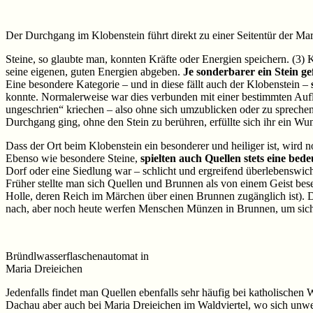
Der Durchgang im Klobenstein führt direkt zu einer Seitentür der Ma
Steine, so glaubte man, konnten Kräfte oder Energien speichern. (3)
seine eigenen, guten Energien abgeben.
Je sonderbarer ein Stein g
Eine besondere Kategorie – und in diese fällt auch der Klobenstein –
konnte. Normalerweise war dies verbunden mit einer bestimmten Aufla
ungeschrien“ kriechen – also ohne sich umzublicken oder zu sprechen
Durchgang ging, ohne den Stein zu berühren, erfüllte sich ihr ein Wu
Dass der Ort beim Klobenstein ein besonderer und heiliger ist, wird 
Ebenso wie besondere Steine,
spielten auch Quellen stets eine be
Dorf oder eine Siedlung war – schlicht und ergreifend überlebenswich
Früher stellte man sich Quellen und Brunnen als von einem Geist bese
Holle, deren Reich im Märchen über einen Brunnen zugänglich ist).
nach, aber noch heute werfen Menschen Münzen in Brunnen, um sich 
Bründlwasserflaschenautomat in
Maria Dreieichen
Jedenfalls findet man Quellen ebenfalls sehr häufig bei katholischen 
Dachau aber auch bei Maria Dreieichen im Waldviertel, wo sich unw