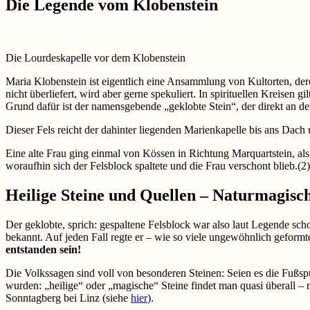
Die Legende vom Klobenstein
Die Lourdeskapelle vor dem Klobenstein
Maria Klobenstein ist eigentlich eine Ansammlung von Kultorten, deren ä
nicht überliefert, wird aber gerne spekuliert. In spirituellen Kreisen g
Grund dafür ist der namensgebende „geklobte Stein“, der direkt an de
Dieser Fels reicht der dahinter liegenden Marienkapelle bis ans Dach
Eine alte Frau ging einmal von Kössen in Richtung Marquartstein, als s
woraufhin sich der Felsblock spaltete und die Frau verschont blieb.(2)
Heilige Steine und Quellen – Naturmagisc
Der geklobte, sprich: gespaltene Felsblock war also laut Legende sc
bekannt. Auf jeden Fall regte er – wie so viele ungewöhnlich geform
entstanden sein!
Die Volkssagen sind voll von besonderen Steinen: Seien es die Fußsp
wurden: „heilige“ oder „magische“ Steine findet man quasi überall – n
Sonntagberg bei Linz (siehe
hier
).