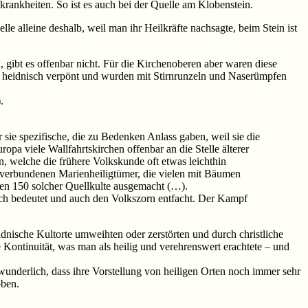
krankheiten. So ist es auch bei der Quelle am Klobenstein.
le alleine deshalb, weil man ihr Heilkräfte nachsagte, beim Stein ist
gibt es offenbar nicht. Für die Kirchenoberen aber waren diese
s heidnisch verpönt und wurden mit Stirnrunzeln und Naserümpfen
.
 sie spezifische, die zu Bedenken Anlass gaben, weil sie die
pa viele Wallfahrtskirchen offenbar an die Stelle älterer
en, welche die frühere Volkskunde oft etwas leichthin
n verbundenen Marienheiligtümer, die vielen mit Bäumen
den 150 solcher Quellkulte ausgemacht (…).
ruch bedeutet und auch den Volkszorn entfacht. Der Kampf
idnische Kultorte umweihten oder zerstörten und durch christliche
e Kontinuität, was man als heilig und verehrenswert erachtete – und
underlich, dass ihre Vorstellung von heiligen Orten noch immer sehr
oben.