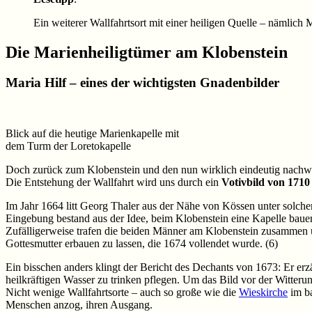
Ein weiterer Wallfahrtsort mit einer heiligen Quelle – nämlich
Die Marienheiligtümer am Klobenstein
Maria Hilf – eines der wichtigsten Gnadenbilder
Blick auf die heutige Marienkapelle mit
dem Turm der Loretokapelle
Doch zurück zum Klobenstein und den nun wirklich eindeutig nachwe
Die Entstehung der Wallfahrt wird uns durch ein
Votivbild von 1710
Im Jahr 1664 litt Georg Thaler aus der Nähe von Kössen unter solchen
Eingebung bestand aus der Idee, beim Klobenstein eine Kapelle bauen
Zufälligerweise trafen die beiden Männer am Klobenstein zusammen u
Gottesmutter erbauen zu lassen, die 1674 vollendet wurde. (6)
Ein bisschen anders klingt der Bericht des Dechants von 1673: Er er
heilkräftigen Wasser zu trinken pflegen. Um das Bild vor der Witter
Nicht wenige Wallfahrtsorte – auch so große wie die
Wieskirche
im ba
Menschen anzog, ihren Ausgang.