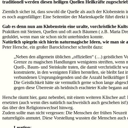
traditionell werden diesen heiligen Quellen Heilkräfte zugeschrie
Ziemlich sicher ist, dass sowohl die Quelle als auch der Klobenstein 
es noch augenfälliger: Eine Seitentüre der Marienkapelle führt direkt i
Gab es denn nun am Klobenstein eine uralte, vorchristliche Kults
Praktiken mit Steinen, Quellen und oft auch Bäumen ( z.B. Maria Dr
geduldet, wenn man sie schon nicht unterbinden konnte.
Natürlich spiegeln sich hierin naturmagische Ideen, wie man sie 
Peter Hersche, ein großer Barockforscher schreibt dazu:
„Neben den allgemein üblichen „offiziellen“ (…) geistlichen Ve
Grenze zu magischen Handlungen wenigstens streiften, wenn nich
Quell-, Baum- und Steinkulte traten, die damit verchristlicht w
konstruierte, in den wenigsten Fällen herstellen, sie bleibt
verbundenen Ursprungslegenden und die Anzahl heilkräftiger B
Die Geistlichkeit hätte sie vermutlich gerne schon lange abge
gegen diese Überreste als heidnisch erachteter Kulte begann auß
Hersche räumt hier, ganz nebenbei, mit einem weiteren Klischee auf: 
ersetzten (auch wenn dies natürlich nachweislich auch geschehen ist!)
das über den Religionswechsel hinweg.
Zudem sollte man nicht vergessen: Die Menschen der frühen Neuzeit w
naturreligiös anmutet. Diese Vorstellung wussten die Menschen auch
Lesetipp
: