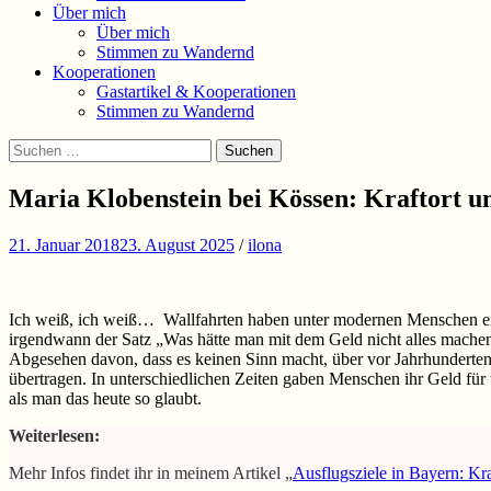
Über mich
Über mich
Stimmen zu Wandernd
Kooperationen
Gastartikel & Kooperationen
Stimmen zu Wandernd
Suchen
Suchen
nach:
Maria Klobenstein bei Kössen: Kraftort un
21. Januar 2018
23. August 2025
/
ilona
Ich weiß, ich weiß… Wallfahrten haben unter modernen Menschen ein
irgendwann der Satz „Was hätte man mit dem Geld nicht alles mache
Abgesehen davon, dass es keinen Sinn macht, über vor Jahrhunderten v
übertragen. In unterschiedlichen Zeiten gaben Menschen ihr Geld für
als man das heute so glaubt.
Weiterlesen:
Mehr Infos findet ihr in meinem Artikel „
Ausflugsziele in Bayern: Kr