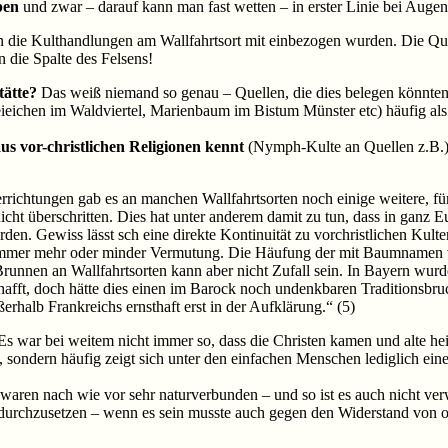
ben
und zwar – darauf kann man fast wetten – in erster Linie bei Augen
in die Kulthandlungen am Wallfahrtsort mit einbezogen wurden. Die Quel
n die Spalte des Felsens!
tätte?
Das weiß niemand so genau – Quellen, die dies belegen könnten, 
eieichen im Waldviertel, Marienbaum im Bistum Münster etc) häufig al
aus vor-christlichen Religionen kennt
(Nymph-Kulte an Quellen z.B.)
rrichtungen gab es an manchen Wallfahrtsorten noch einige weitere, für
t überschritten. Dies hat unter anderem damit zu tun, dass in ganz Euro
urden. Gewiss lässt sch eine direkte Kontinuität zu vorchristlichen Kult
 fast immer mehr oder minder Vermutung. Die Häufung der mit Baumname
runnen an Wallfahrtsorten kann aber nicht Zufall sein. In Bayern wur
schafft, doch hätte dies einen im Barock noch undenkbaren Traditionsb
erhalb Frankreichs ernsthaft erst in der Aufklärung.“ (5)
Es war bei weitem nicht immer so, dass die Christen kamen und alte he
, sondern häufig zeigt sich unter den einfachen Menschen lediglich ein
aren nach wie vor sehr naturverbunden – und so ist es auch nicht verw
 durchzusetzen – wenn es sein musste auch gegen den Widerstand von 