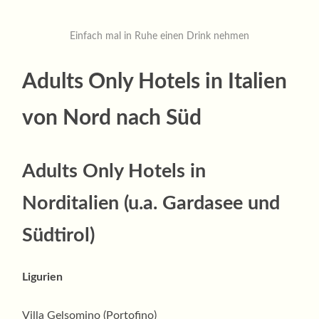
Einfach mal in Ruhe einen Drink nehmen
Adults Only Hotels in Italien
von Nord nach Süd
Adults Only Hotels in
Norditalien (u.a. Gardasee und
Südtirol)
Ligurien
Villa Gelsomino (Portofino)