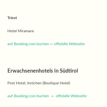
Triest
Hotel Miramare
auf Booking.com buchen
—
offizielle Webseite
Erwachsenenhotels in Südtirol
Post Hotel, Innichen (Boutique Hotel)
auf Booking.com buchen
—
offizielle Webseite