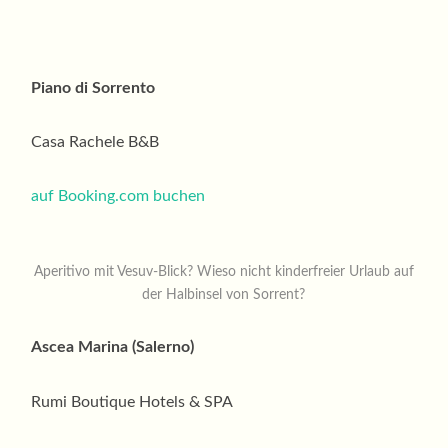
Piano di Sorrento
Casa Rachele B&B
auf Booking.com buchen
Aperitivo mit Vesuv-Blick? Wieso nicht kinderfreier Urlaub auf
der Halbinsel von Sorrent?
Ascea Marina (Salerno)
Rumi Boutique Hotels & SPA