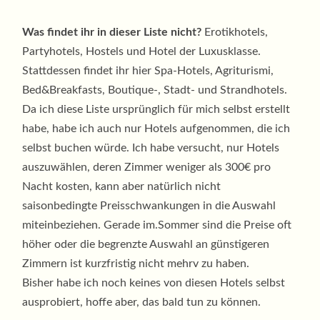
Was findet ihr in dieser Liste nicht?
Erotikhotels,
Partyhotels, Hostels und Hotel der Luxusklasse.
Stattdessen findet ihr hier Spa-Hotels, Agriturismi,
Bed&Breakfasts, Boutique-, Stadt- und Strandhotels.
Da ich diese Liste ursprünglich für mich selbst erstellt
habe, habe ich auch nur Hotels aufgenommen, die ich
selbst buchen würde. Ich habe versucht, nur Hotels
auszuwählen, deren Zimmer weniger als 300€ pro
Nacht kosten, kann aber natürlich nicht
saisonbedingte Preisschwankungen in die Auswahl
miteinbeziehen. Gerade im.Sommer sind die Preise oft
höher oder die begrenzte Auswahl an günstigeren
Zimmern ist kurzfristig nicht mehrv zu haben.
Bisher habe ich noch keines von diesen Hotels selbst
ausprobiert, hoffe aber, das bald tun zu können.