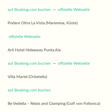
auf Booking.com buchen
—
offizielle Webseite
Podere Oltre La Vista (Maremma, Küste)
offizielle Webseite
Arli Hotel Hideaway Punta Ala
auf Booking.com buchen
—
offizielle Webseite
Villa Mariel (Orbetello)
auf Booking.com buchen
Be Vedetta – Relais and Glamping (Golf von Follonica)