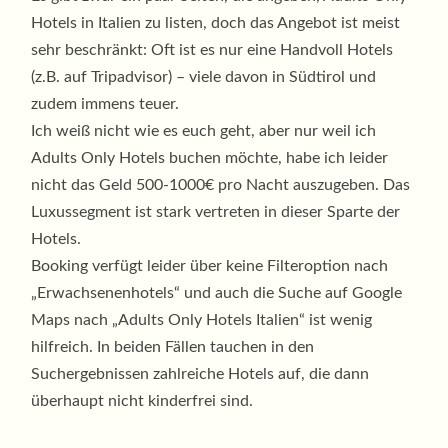
Hotels in Italien zu listen, doch das Angebot ist meist
sehr beschränkt: Oft ist es nur eine Handvoll Hotels
(z.B. auf Tripadvisor) – viele davon in Südtirol und
zudem immens teuer.
Ich weiß nicht wie es euch geht, aber nur weil ich
Adults Only Hotels buchen möchte, habe ich leider
nicht das Geld 500-1000€ pro Nacht auszugeben. Das
Luxussegment ist stark vertreten in dieser Sparte der
Hotels.
Booking verfügt leider über keine Filteroption nach
„Erwachsenenhotels“ und auch die Suche auf Google
Maps nach „Adults Only Hotels Italien“ ist wenig
hilfreich. In beiden Fällen tauchen in den
Suchergebnissen zahlreiche Hotels auf, die dann
überhaupt nicht kinderfrei sind.