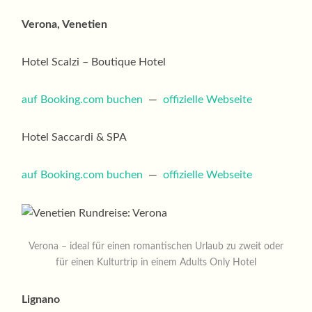
Verona, Venetien
Hotel Scalzi – Boutique Hotel
auf Booking.com buchen
—
offizielle Webseite
Hotel Saccardi & SPA
auf Booking.com buchen
—
offizielle Webseite
Verona – ideal für einen romantischen Urlaub zu zweit oder
für einen Kulturtrip in einem Adults Only Hotel
Lignano