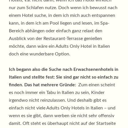
Hotels, v.a. nicht dann, wenn ich das Hotel wirklich
nur zum Schlafen nutze. Doch wenn ich bewusst nach
einem Hotel suche, in dem ich mich auch entspannen
kann, in dem ich am Pool liegen und lesen, im Spa-
Bereich abhängen oder einfach ganz relaxt den
Ausblick von der Restaurant-Terrasse genießen
möchte, dann wäre ein Adults Only Hotel in Italien
doch eine wunderbare Option.
Ich begann also die Suche nach Erwachsenenhotels in
Italien und stellte fest: Sie sind gar nicht so einfach zu
finden. Das hat mehrere Gründe:
Zum einen scheint
es noch immer ein Tabu in Italien zu sein, Kinder
irgendwo nicht reinzulassen. Und deshalb gibt es
einfach nicht viele Adults Only Hotels in Italien – und
wenn es sie gibt, dann werben sie nicht sehr offensiv
damit. Oft steht es überhaupt nicht auf der Startseite