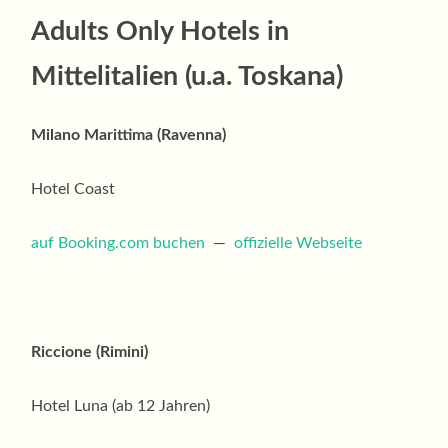
Adults Only Hotels in
Mittelitalien (u.a. Toskana)
Milano Marittima (Ravenna)
Hotel Coast
auf Booking.com buchen
—
offizielle Webseite
Riccione (Rimini)
Hotel Luna (ab 12 Jahren)