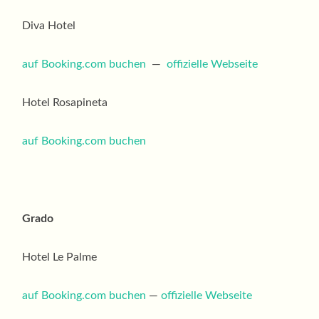
Diva Hotel
auf Booking.com buchen
—
offizielle Webseite
Hotel Rosapineta
auf Booking.com buchen
Grado
Hotel Le Palme
auf Booking.com buchen
—
offizielle Webseite