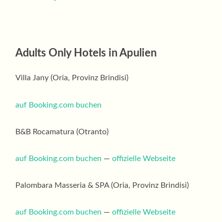
Adults Only Hotels in Apulien
Villa Jany (Oria, Provinz Brindisi)
auf Booking.com buchen
B&B Rocamatura (Otranto)
auf Booking.com buchen
—
offizielle Webseite
Palombara Masseria & SPA (Oria, Provinz Brindisi)
auf Booking.com buchen
—
offizielle Webseite