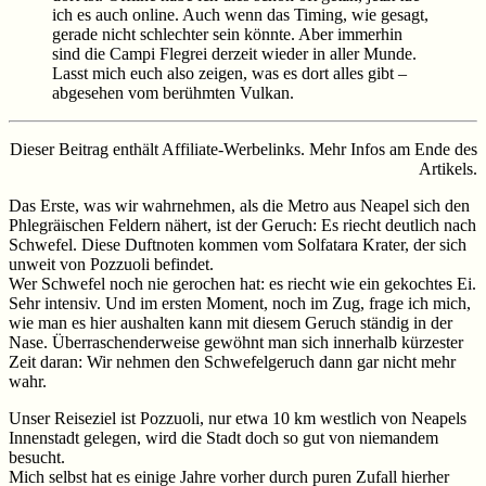
ich es auch online. Auch wenn das Timing, wie gesagt,
gerade nicht schlechter sein könnte. Aber immerhin
sind die Campi Flegrei derzeit wieder in aller Munde.
Lasst mich euch also zeigen, was es dort alles gibt –
abgesehen vom berühmten Vulkan.
Dieser Beitrag enthält Affiliate-Werbelinks. Mehr Infos am Ende des
Artikels.
Das Erste, was wir wahrnehmen, als die Metro aus Neapel sich den
Phlegräischen Feldern nähert, ist der Geruch: Es riecht deutlich nach
Schwefel. Diese Duftnoten kommen vom Solfatara Krater, der sich
unweit von Pozzuoli befindet.
Wer Schwefel noch nie gerochen hat: es riecht wie ein gekochtes Ei.
Sehr intensiv. Und im ersten Moment, noch im Zug, frage ich mich,
wie man es hier aushalten kann mit diesem Geruch ständig in der
Nase. Überraschenderweise gewöhnt man sich innerhalb kürzester
Zeit daran: Wir nehmen den Schwefelgeruch dann gar nicht mehr
wahr.
Unser Reiseziel ist Pozzuoli, nur etwa 10 km westlich von Neapels
Innenstadt gelegen, wird die Stadt doch so gut von niemandem
besucht.
Mich selbst hat es einige Jahre vorher durch puren Zufall hierher