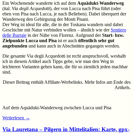
Ein Wochenende wanderte ich auf dem
Aquädukt-Wanderweg
(ital.
Via degli Acquedotti
), der von Lucca nach Pisa führt (oder
eben von Pisa nach Lucca, je nach Belieben). Dabei überquert der
Wanderweg den Gebirgszug der Monti Pisani.
Der Weg ist ideal für alle, die in der Toskana wandern und dabei
Geschichte mit Natur verbinden wollen – ähnlich wie der
Sentiero
delle Burraie
in der Nähe von Florenz. Aufgrund der
Start- bzw.
Zielpunkte Lucca und Pisa
ist er auch
öffentlich sehr gut
angebunden
und kann auch in Abschnitten gegangen werden.
Die gesamte Via degli Acquedotti ist recht anspruchsvoll, weshalb
ich in diesem Artikel auch Tipps gebe, wie man den Weg in
leichteren Varianten gehen kann, die für so ziemlich jeden machbar
sind.
Dieser Beitrag enthält Affiliate-Werbelinks. Mehr Infos am Ende des
Artikels.
Auf dem Aquädukt-Wanderweg zwischen Lucca und Pisa
Weiterlesen
→
Via Lauretana – Pilgern in Mittelitalien: Karte, gpx-