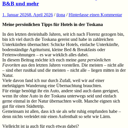
B&B und mehr
1. Januar 2026
8. April 2026
/
ilona
/
Hinterlasse einen Kommentar
Meine persönlichen Tipps für Hotels in der Toskana
In den letzten dreieinhalb Jahren, seit ich nach Florenz gezogen bin,
bin ich viel durch die Toskana gereist und habe in zahlreichen
Unterkünften übernachtet: Schicke Hotels, einfache Unterkünfte,
bodenständige Agriturismi, kleine Bed & Breakfasts oder
Ferienwohnungen – es war wirklich alles dabei.
In diesem Beitrag möchte ich euch meine
ganz persönlichen
Favoriten
aus den letzten Jahren vorstellen. Die meisten – nicht alle
– sind eher rusitkal und die meisten – nicht alle – liegen mitten in der
Natur.
Viele davon fand ich nur durch Zufall, weil wir auf einer
mehrtägigen Wanderung eine Übernachtung brauchten.
Für einige benötigt ihr ein Auto, andere sind auch dann geeignet,
wenn ihr ohne Auto in der Toskana unterwegs seid und einfach
gerne einmal in der Natur übernachten wollt. Manche eignen sich
gut für einen Städtetrip.
Gemeinsam ist allen, dass ich sie als sehr ruhig empfunden habe –
denn nichts verleidet mir einen Aufenthalt so sehr wie Lärm.
Vielleicht ist ja auch für euch etwas dabei?