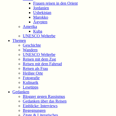
Frauen reisen in den Orient
Jordanien
Usbekistan
Marokko
Ägypten
Amerika
Kuba
UNESCO Welterbe
Themen
Geschichte
Wandern
UNESCO Welterbe
Reisen mit dem Zug
Reisen mit dem Fahrrad
Reisen als Frau
Heilige Orte
Fotografie
Kulinarik
Lesetipps
Gedanken
Blogger gegen Rassismus
Gedanken über das Reisen
Einblicke: Interviews
Begegnungen
Zitate & Literarisches