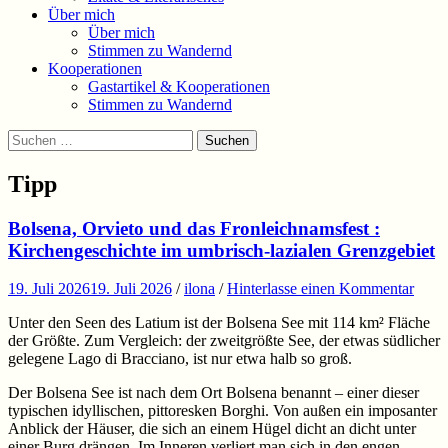
Über mich
Über mich
Stimmen zu Wandernd
Kooperationen
Gastartikel & Kooperationen
Stimmen zu Wandernd
Suchen
Suchen
nach:
Tipp
Bolsena, Orvieto und das Fronleichnamsfest :
Kirchengeschichte im umbrisch-lazialen Grenzgebiet
19. Juli 2026
19. Juli 2026
/
ilona
/
Hinterlasse einen Kommentar
Unter den Seen des Latium ist der Bolsena See mit 114 km² Fläche
der Größte. Zum Vergleich: der zweitgrößte See, der etwas südlicher
gelegene Lago di Bracciano, ist nur etwa halb so groß.
Der Bolsena See ist nach dem Ort Bolsena benannt – einer dieser
typischen idyllischen, pittoresken Borghi. Von außen ein imposanter
Anblick der Häuser, die sich an einem Hügel dicht an dicht unter
einer Burg drängen. Im Inneren verliert man sich in den engen