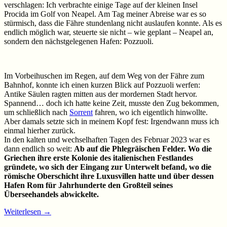
verschlagen: Ich verbrachte einige Tage auf der kleinen Insel
Procida im Golf von Neapel. Am Tag meiner Abreise war es so
stürmisch, dass die Fähre stundenlang nicht auslaufen konnte. Als es
endlich möglich war, steuerte sie nicht – wie geplant – Neapel an,
sondern den nächstgelegenen Hafen: Pozzuoli.
Im Vorbeihuschen im Regen, auf dem Weg von der Fähre zum
Bahnhof, konnte ich einen kurzen Blick auf Pozzuoli werfen:
Antike Säulen ragten mitten aus der mordernen Stadt hervor.
Spannend… doch ich hatte keine Zeit, musste den Zug bekommen,
um schließlich nach
Sorrent
fahren, wo ich eigentlich hinwollte.
Aber damals setzte sich in meinem Kopf fest: Irgendwann muss ich
einmal hierher zurück.
In den kalten und wechselhaften Tagen des Februar 2023 war es
dann endlich so weit:
Ab auf die Phlegräischen Felder. Wo die
Griechen ihre erste Kolonie des italienischen Festlandes
gründete, wo sich der Eingang zur Unterwelt befand, wo die
römische Oberschicht ihre Luxusvillen hatte und über dessen
Hafen Rom für Jahrhunderte den Großteil seines
Überseehandels abwickelte.
Weiterlesen
→