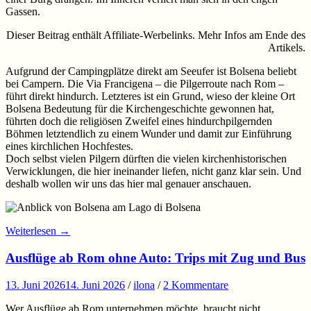
Gassen.
Dieser Beitrag enthält Affiliate-Werbelinks. Mehr Infos am Ende des
Artikels.
Aufgrund der Campingplätze direkt am Seeufer ist Bolsena beliebt
bei Campern. Die Via Francigena – die Pilgerroute nach Rom –
führt direkt hindurch. Letzteres ist ein Grund, wieso der kleine Ort
Bolsena Bedeutung für die Kirchengeschichte gewonnen hat,
führten doch die religiösen Zweifel eines hindurchpilgernden
Böhmen letztendlich zu einem Wunder und damit zur Einführung
eines kirchlichen Hochfestes.
Doch selbst vielen Pilgern dürften die vielen kirchenhistorischen
Verwicklungen, die hier ineinander liefen, nicht ganz klar sein. Und
deshalb wollen wir uns das hier mal genauer anschauen.
Weiterlesen
→
Ausflüge ab Rom ohne Auto: Trips mit Zug und Bus
13. Juni 2026
14. Juni 2026
/
ilona
/
2 Kommentare
Wer Ausflüge ab Rom unternehmen möchte, braucht nicht