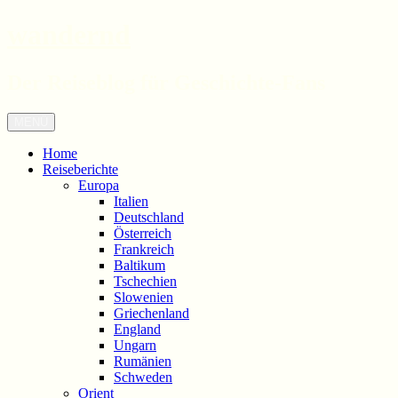
wandernd
Der Reiseblog für Geschichte-Fans
Zum
Menü
Inhalt
springen
Home
Reiseberichte
Europa
Italien
Deutschland
Österreich
Frankreich
Baltikum
Tschechien
Slowenien
Griechenland
England
Ungarn
Rumänien
Schweden
Orient