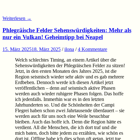
Weiterlesen
→
Phlegräische Felder Sehenswürdigkeiten: Mehr als
nur ein Vulkan! Geheimtipp bei Neapel
15. März 2025
18. März 2025
/
ilona
/
4 Kommentare
Welch schlechtes Timing, an einem Artikel über die
Sehenswürdigkeiten der Phlegräischen Felder zu sitzen!
Jetzt, in den ersten Monaten des Jahres 2025, ist die
Region seismisch wieder sehr aktiv und es gab mehrere
Erdbeben. Dennoch werde ich diesen Artikel jetzt
veröffentlichen – denn auf seismisch aktive Phasen
werden auch wieder ruhigere Phasen folgen. Das hoffe
ich jedenfalls. Immerhin war es in den letzten
Jahrhunderten so. Und die Schönheiten der Campi
Flegrei haben schon zwei Jahrtausende überdauert – sie
werden auch für uns noch eine Weile besuchbar
bleiben. Auch das hoffe ich. Denn die Region hätte es
verdient. All die Menschen, die ich dort traf und die
mich baten, doch bitte jedem zu erzählen, wie schön es
dort ist. Offline habe ich dies schon oft getan, jetzt tue