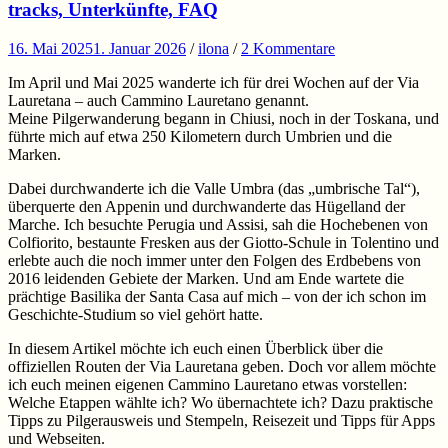
tracks, Unterkünfte, FAQ
16. Mai 2025
1. Januar 2026
/
ilona
/
2 Kommentare
Im April und Mai 2025 wanderte ich für drei Wochen auf der Via
Lauretana – auch Cammino Lauretano genannt.
Meine Pilgerwanderung begann in Chiusi, noch in der Toskana, und
führte mich auf etwa 250 Kilometern durch Umbrien und die
Marken.
Dabei durchwanderte ich die Valle Umbra (das „umbrische Tal“),
überquerte den Appenin und durchwanderte das Hügelland der
Marche. Ich besuchte Perugia und Assisi, sah die Hochebenen von
Colfiorito, bestaunte Fresken aus der Giotto-Schule in Tolentino und
erlebte auch die noch immer unter den Folgen des Erdbebens von
2016 leidenden Gebiete der Marken. Und am Ende wartete die
prächtige Basilika der Santa Casa auf mich – von der ich schon im
Geschichte-Studium so viel gehört hatte.
In diesem Artikel möchte ich euch einen Überblick über die
offiziellen Routen der Via Lauretana geben. Doch vor allem möchte
ich euch meinen eigenen Cammino Lauretano etwas vorstellen:
Welche Etappen wählte ich? Wo übernachtete ich? Dazu praktische
Tipps zu Pilgerausweis und Stempeln, Reisezeit und Tipps für Apps
und Webseiten.