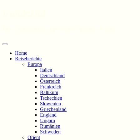
wandernd
Der Reiseblog für Geschichte-Fans
Zum
Menü
Inhalt
Home
springen
Reiseberichte
Europa
Italien
Deutschland
Österreich
Frankreich
Baltikum
Tschechien
Slowenien
Griechenland
England
Ungarn
Rumänien
Schweden
Orient