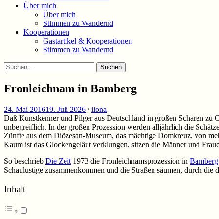
Über mich
Über mich
Stimmen zu Wandernd
Kooperationen
Gastartikel & Kooperationen
Stimmen zu Wandernd
Suchen
Suchen
nach:
Fronleichnam in Bamberg
24. Mai 2016
19. Juli 2026
/
ilona
Daß Kunstkenner und Pilger aus Deutschland in großen Scharen zu Os
unbegreiflich. In der großen Prozession werden alljährlich die Schät
Zünfte aus dem Diözesan-Museum, das mächtige Domkreuz, von mehr
Kaum ist das Glockengeläut verklungen, sitzen die Männer und Fraue
So beschrieb
Die Zeit
1973 die Fronleichnamsprozession in
Bamberg
Schaulustige zusammenkommen und die Straßen säumen, durch die di
Inhalt