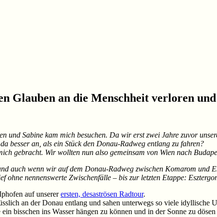
en Glauben an die Menschheit verloren und
ien und Sabine kam mich besuchen. Da wir erst zwei Jahre zuvor unse
da besser an, als ein Stück den Donau-Radweg entlang zu fahren?
r mich gebracht. Wir wollten nun also gemeinsam von Wien nach Budape
tur und auch wenn wir auf dem Donau-Radweg zwischen Komarom und E
ef ohne nennenswerte Zwischenfälle – bis zur letzten Etappe: Eszterg
-Iphofen auf unserer
ersten, desaströsen Radtour
.
nüsslich an der Donau entlang und sahen unterwegs so viele idyllische 
e ein bisschen ins Wasser hängen zu können und in der Sonne zu dösen