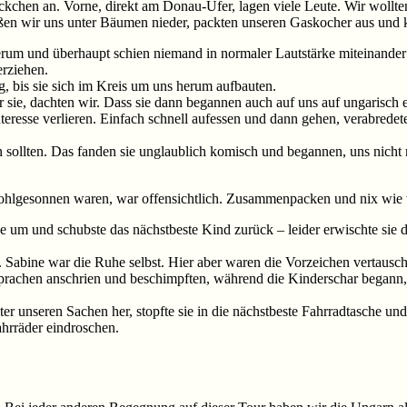
 Eckchen an. Vorne, direkt am Donau-Ufer, lagen viele Leute. Wir wollt
eßen wir uns unter Bäumen nieder, packten unseren Gaskocher aus und 
herum und überhaupt schien niemand in normaler Lautstärke miteinander
rziehen.
, bis sie sich im Kreis um uns herum aufbauten.
ür sie, dachten wir. Dass sie dann begannen auch auf uns auf ungaris
nteresse verlieren. Einfach schnell aufessen und dann gehen, verabredet
 sollten. Das fanden sie unglaublich komisch und begannen, uns nicht 
wohlgesonnen waren, war offensichtlich. Zusammenpacken und nix wie weg
e um und schubste das nächstbeste Kind zurück – leider erwischte sie d
Sabine war die Ruhe selbst. Hier aber waren die Vorzeichen vertauscht
prachen anschrien und beschimpften, während die Kinderschar begann, 
er unseren Sachen her, stopfte sie in die nächstbeste Fahrradtasche und
hrräder eindroschen.