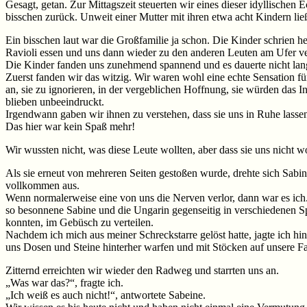
Gesagt, getan. Zur Mittagszeit steuerten wir eines dieser idyllischen
bisschen zurück. Unweit einer Mutter mit ihren etwa acht Kindern li
Ein bisschen laut war die Großfamilie ja schon. Die Kinder schrien 
Ravioli essen und uns dann wieder zu den anderen Leuten am Ufer ve
Die Kinder fanden uns zunehmend spannend und es dauerte nicht lang
Zuerst fanden wir das witzig. Wir waren wohl eine echte Sensation f
an, sie zu ignorieren, in der vergeblichen Hoffnung, sie würden das I
blieben unbeeindruckt.
Irgendwann gaben wir ihnen zu verstehen, dass sie uns in Ruhe lassen
Das hier war kein Spaß mehr!
Wir wussten nicht, was diese Leute wollten, aber dass sie uns nicht 
Als sie erneut von mehreren Seiten gestoßen wurde, drehte sich Sabin
vollkommen aus.
Wenn normalerweise eine von uns die Nerven verlor, dann war es ich. 
so besonnene Sabine und die Ungarin gegenseitig in verschiedenen S
konnten, im Gebüsch zu verteilen.
Nachdem ich mich aus meiner Schreckstarre gelöst hatte, jagte ich hint
uns Dosen und Steine hinterher warfen und mit Stöcken auf unsere Fa
Zitternd erreichten wir wieder den Radweg und starrten uns an.
„Was war das?“, fragte ich.
„Ich weiß es auch nicht!“, antwortete Sabeine.