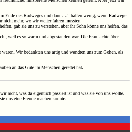
 freundliche, hilfsbereite Menschen kennen gelernt. Aber jetzt war
 bis zum Ende des Radweges und dann….“ halfen wenig, wenn Radwege
r nicht mehr, wo wir weiter fahren mussten.
lfen, gab sie uns zu verstehen, aber ihr Sohn könne uns helfen, das
icht, weil es so warm und abgestanden war. Die Frau lachte über
ade waren. Wir bedankten uns artig und wandten uns zum Gehen, als
Glauben an das Gute im Menschen gerettet hat.
ir nicht, was da eigentlich passiert ist und was sie von uns wollte.
sie uns eine Freude machen konnte.