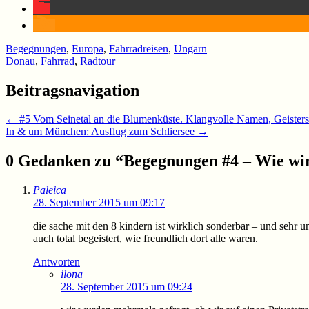
Begegnungen
,
Europa
,
Fahrradreisen
,
Ungarn
Donau
,
Fahrrad
,
Radtour
Beitragsnavigation
←
#5 Vom Seinetal an die Blumenküste. Klangvolle Namen, Geisterst
In & um München: Ausflug zum Schliersee
→
0 Gedanken zu “
Begegnungen #4 – Wie wir
Paleica
28. September 2015 um 09:17
die sache mit den 8 kindern ist wirklich sonderbar – und sehr 
auch total begeistert, wie freundlich dort alle waren.
Antworten
ilona
28. September 2015 um 09:24