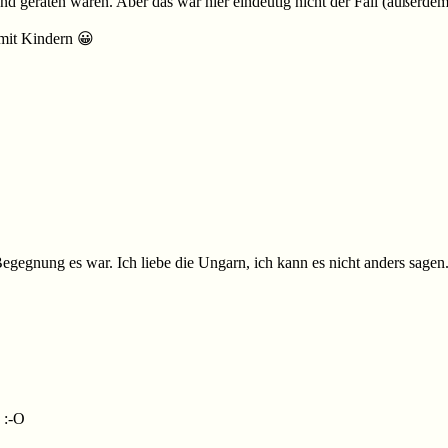
nd geraten waren. Aber das war hier eindeutig nicht der Fall (außerdem
 mit Kindern 😀
egegnung es war. Ich liebe die Ungarn, ich kann es nicht anders sage
 :-O