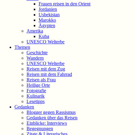
Frauen reisen in den Orient
Jordanien
Usbekistan
Marokko
Ägypten
Amerika
Kuba
UNESCO Welterbe
Themen
Geschichte
Wandern
UNESCO Welterbe
Reisen mit dem Zug
Reisen mit dem Fahrrad
Reisen als Frau
Heilige Orte
Fotografie
Kulinarik
Lesetipps
Gedanken
Blogger gegen Rassismus
Gedanken über das Reisen
Einblicke: Interviews
Begegnungen
Zitate & Literarisches