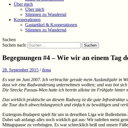
Über mich
Über mich
Stimmen zu Wandernd
Kooperationen
Gastartikel & Kooperationen
Stimmen zu Wandernd
Suchen
Suchen nach:
Begegnungen #4 – Wie wir an einem Tag d
28. September 2015
/
ilona
Es war im Juni 2007. Ich verbrachte gerade mein Auslandsjahr in W
dass wir eine Radwanderung unternehmen wollten; und was bot sich 
Die Strecke Passau-Wien hatte ich bereits alleine im Frühjahr hinte
Das wirklich praktische an diesem Radweg ist die gute Infrastruk
die Tour doch abwechslungsreich und einfach zu bewältigen und verli
Esztergom-Budapest spielt für uns in derselben Liga wie Bullenheim
Dabei sah anfangs alles noch wirklich gut aus: Wir radelten meist ge
Mittagspause zu verbringen. Es war schrecklich heiß und unsere Füß