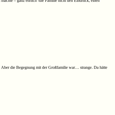
 machte – ganz ehrlich -die Familie nicht den Eindruck, einen
n. Aber die Begegnung mit der Großfamilie war… strange. Da hätte