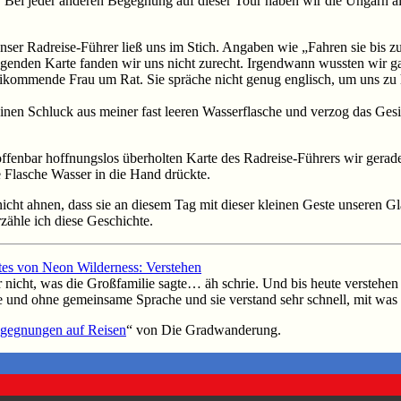
 Bei jeder anderen Begegnung auf dieser Tour haben wir die Ungarn als
er unser Radreise-Führer ließ uns im Stich. Angaben wie „Fahren sie
genden Karte fanden wir uns nicht zurecht. Irgendwann wussten wir ga
kommende Frau um Rat. Sie spräche nicht genug englisch, um uns zu he
einen Schluck aus meiner fast leeren Wasserflasche und verzog das Ges
 offenbar hoffnungslos überholten Karte des Radreise-Führers wir ger
e Flasche Wasser in die Hand drückte.
 nicht ahnen, dass sie an diesem Tag mit dieser kleinen Geste unseren 
zähle ich diese Geschichte.
ktes von Neon Wilderness: Verstehen
 nicht, was die Großfamilie sagte… äh schrie. Und bis heute verstehen w
 und ohne gemeinsame Sprache und sie verstand sehr schnell, mit was 
gegnungen auf Reisen
“ von Die Gradwanderung.