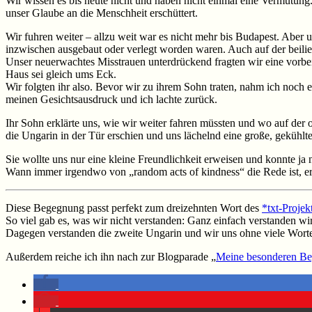
Wir wissen es bis heute nicht und haben nicht einmal eine Vermutung.
unser Glaube an die Menschheit erschüttert.
Wir fuhren weiter – allzu weit war es nicht mehr bis Budapest. Ab
inzwischen ausgebaut oder verlegt worden waren. Auch auf der beilie
Unser neuerwachtes Misstrauen unterdrückend fragten wir eine vorbei
Haus sei gleich ums Eck.
Wir folgten ihr also. Bevor wir zu ihrem Sohn traten, nahm ich noch 
meinen Gesichtsausdruck und ich lachte zurück.
Ihr Sohn erklärte uns, wie wir weiter fahren müssten und wo auf der
die Ungarin in der Tür erschien und uns lächelnd eine große, gekühlt
Sie wollte uns nur eine kleine Freundlichkeit erweisen und konnte ja
Wann immer irgendwo von „random acts of kindness“ die Rede ist, er
Diese Begegnung passt perfekt zum dreizehnten Wort des
*txt-Proje
So viel gab es, was wir nicht verstanden: Ganz einfach verstanden wir
Dagegen verstanden die zweite Ungarin und wir uns ohne viele Worte
Außerdem reiche ich ihn nach zur Blogparade „
Meine besonderen Be