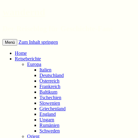
wandernd
Der Reiseblog für Geschichte-Fans
Zum Inhalt springen
Menü
Home
Reiseberichte
Europa
Italien
Deutschland
Österreich
Frankreich
Baltikum
Tschechien
Slowenien
Griechenland
England
Ungarn
Rumänien
Schweden
Orient