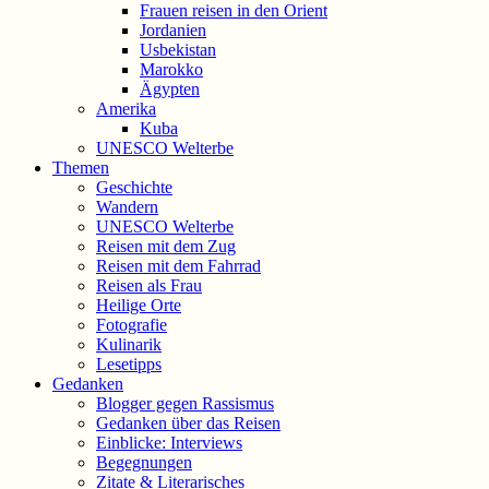
Frauen reisen in den Orient
Jordanien
Usbekistan
Marokko
Ägypten
Amerika
Kuba
UNESCO Welterbe
Themen
Geschichte
Wandern
UNESCO Welterbe
Reisen mit dem Zug
Reisen mit dem Fahrrad
Reisen als Frau
Heilige Orte
Fotografie
Kulinarik
Lesetipps
Gedanken
Blogger gegen Rassismus
Gedanken über das Reisen
Einblicke: Interviews
Begegnungen
Zitate & Literarisches