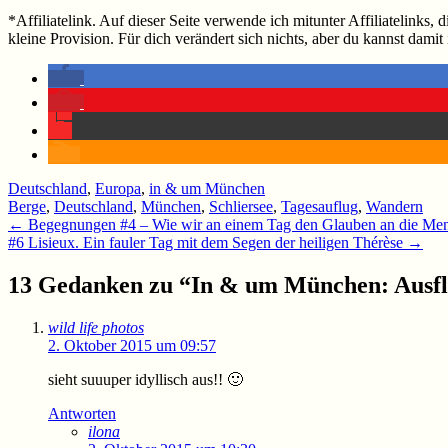
*Affiliatelink. Auf dieser Seite verwende ich mitunter Affiliatelinks
kleine Provision. Für dich verändert sich nichts, aber du kannst damit
Deutschland
,
Europa
,
in & um München
Berge
,
Deutschland
,
München
,
Schliersee
,
Tagesauflug
,
Wandern
Beitragsnavigation
←
Begegnungen #4 – Wie wir an einem Tag den Glauben an die Mens
#6 Lisieux. Ein fauler Tag mit dem Segen der heiligen Thérèse
→
13 Gedanken zu “
In & um München: Ausfl
wild life photos
2. Oktober 2015 um 09:57
sieht suuuper idyllisch aus!! 🙂
Antworten
ilona