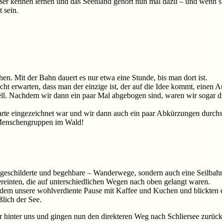
esser kennen lernen und das Seenland gehört nun mal dazu – und wenn 
 sein.
n. Mit der Bahn dauert es nur etwa eine Stunde, bis man dort ist.
t erwarten, dass man der einzige ist, der auf die Idee kommt, einen 
ell. Nachdem wir dann ein paar Mal abgebogen sind, waren wir sogar 
Karte eingezeichnet war und wir dann auch ein paar Abkürzungen durch
n Menschengruppen im Wald!
sgeschilderte und begehbare – Wanderwege, sondern auch eine Seilbahn
reinten, die auf unterschiedlichen Wegen nach oben gelangt waren.
tzdem unsere wohlverdiente Pause mit Kaffee und Kuchen und blickten ei
ßlich der See.
inter uns und gingen nun den direkteren Weg nach Schliersee zurück –