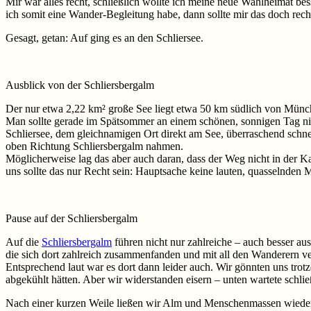
Mir war alles recht, schließlich wollte ich meine neue Wahlheimat b
ich somit eine Wander-Begleitung habe, dann sollte mir das doch recht
Gesagt, getan: Auf ging es an den Schliersee.
Ausblick von der Schliersbergalm
Der nur etwa 2,22 km² große See liegt etwa 50 km südlich von Münche
Man sollte gerade im Spätsommer an einem schönen, sonnigen Tag nich
Schliersee, dem gleichnamigen Ort direkt am See, überraschend schn
oben Richtung Schliersbergalm nahmen.
Möglicherweise lag das aber auch daran, dass der Weg nicht in der 
uns sollte das nur Recht sein: Hauptsache keine lauten, quasselnde
Pause auf der Schliersbergalm
Auf die
Schliersbergalm
führen nicht nur zahlreiche – auch besser au
die sich dort zahlreich zusammenfanden und mit all den Wanderern ve
Entsprechend laut war es dort dann leider auch. Wir gönnten uns tro
abgekühlt hätten. Aber wir widerstanden eisern – unten wartete schlie
Nach einer kurzen Weile ließen wir Alm und Menschenmassen wieder h