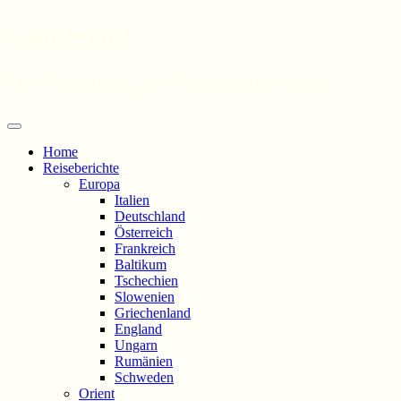
wandernd
Der Reiseblog für Geschichte-Fans
Zum
Menü
Inhalt
Home
springen
Reiseberichte
Europa
Italien
Deutschland
Österreich
Frankreich
Baltikum
Tschechien
Slowenien
Griechenland
England
Ungarn
Rumänien
Schweden
Orient