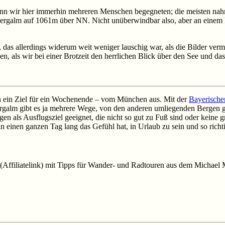
nn wir hier immerhin mehreren Menschen begegneten; die meisten nahm
rsbergalm auf 1061m über NN. Nicht unüberwindbar also, aber an eine
das allerdings widerum weit weniger lauschig war, als die Bilder ver
n, als wir bei einer Brotzeit den herrlichen Blick über den See und d
uch ein Ziel für ein Wochenende – vom München aus. Mit der
Bayerische
sbergalm gibt es ja mehrere Wege, von den anderen umliegenden Bergen 
nigen als Ausflugsziel geeignet, die nicht so gut zu Fuß sind oder keine
n einen ganzen Tag lang das Gefühl hat, in Urlaub zu sein und so richt
(Affiliatelink) mit Tipps für Wander- und Radtouren aus dem Michael 