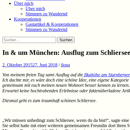
Über mich
Über mich
Stimmen zu Wandernd
Kooperationen
Gastartikel & Kooperationen
Stimmen zu Wandernd
Suchen
Suchen
nach:
In & um München: Ausflug zum Schlierse
2. Oktober 2015
27. Juni 2018
/
ilona
Von meinem freien Tag samt Ausflug auf die
Ilkahöhe am Starnberge
Ich dachte mir, es wäre doch eine schöne Idee, eine eigene Kategor
gemeinsam mit euch meinen neuen Wohnort besser kennen zu lernen.
Erwartet keine hochtrabenden Erlebnisse oder faktenüberladene Artik
Diesmal geht es zum traumhaft schönen Schliersee.
„Wir müssen unbedingt zum Schliersee, wenn du da bist!“, sagte ei
Sie selbst hatte mit einer weiteren gemeinsamen Freundin dort ihr