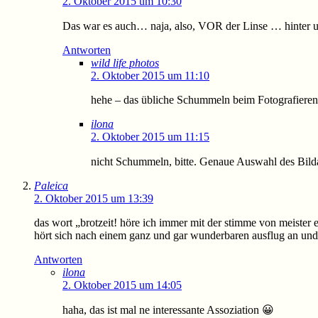
2. Oktober 2015 um 10:30
Das war es auch… naja, also, VOR der Linse … hinter u
Antworten
wild life photos
2. Oktober 2015 um 11:10
hehe – das übliche Schummeln beim Fotografieren,
ilona
2. Oktober 2015 um 11:15
nicht Schummeln, bitte. Genaue Auswahl des Bild
Paleica
2. Oktober 2015 um 13:39
das wort „brotzeit! höre ich immer mit der stimme von meister 
hört sich nach einem ganz und gar wunderbaren ausflug an und 
Antworten
ilona
2. Oktober 2015 um 14:05
haha, das ist mal ne interessante Assoziation 😀