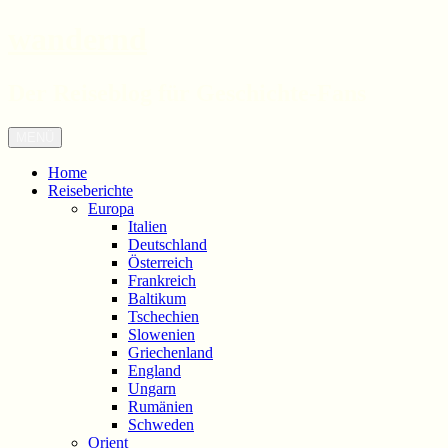
wandernd
Der Reiseblog für Geschichte-Fans
Zum
Menü
Inhalt
springen
Home
Reiseberichte
Europa
Italien
Deutschland
Österreich
Frankreich
Baltikum
Tschechien
Slowenien
Griechenland
England
Ungarn
Rumänien
Schweden
Orient