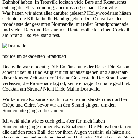
Bahnhof haben. In Trouville lockten viele Bars und Restaurants
entlang der Flussmündung, aber uns zog es nach Deauville.
Was hatten wir nicht alles darüber gelesen? Hollywoodstars hätten
sich hier die Klinke in die Hand gegeben. Der Ort galt als der
mondänste der gesamten Normandie, mit toller Strandpromenade
und vielen Bars und Restaurants. Heute wollte ich einen Cocktail
am Strand – so viel stand fest.
nix los im dekadenten Strandbad
Deauville war eindeutig DIE Enttäuschung der Reise. Die Saison
scheint über Juli und August nicht hinauszugehen und außerhalb
dieser kurzen Zeit war der Ort eine Geisterstadt. Der Strand war
verlassen, die Promenade lag öd, keine einzige Bar hatte geöffnet.
Cocktail am Strand? Nicht Ende Mai in Deauville.
Wir kehrten also zurück nach Trouville und stärkten uns dort bei
Crêpe und Cidre, bevor wir an den Strand gingen, um den
Sonnenuntergang zu bestaunen.
Ich weiß nicht wie es euch geht, aber für mich haben
Sonnenuntergänge immer etwas Erhabenes. Die Menschen starren
alle auf den roten Ball, der vor ihren Augen versinkt, als hätten sie
dieses Schauspiel noch nie gesehen. Und jedes Mal ist es aufs Neue