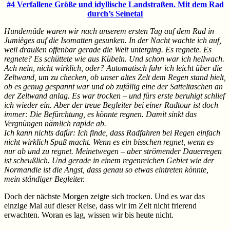
#4 Verfallene Größe und idyllische Landstraßen. Mit dem Rad
durch’s Seinetal
Hundemüde waren wir nach unserem ersten Tag auf dem Rad in
Jumièges auf die Isomatten gesunken. In der Nacht wachte ich auf,
weil draußen offenbar gerade die Welt unterging. Es regnete. Es
regnete? Es schüttete wie aus Kübeln. Und schon war ich hellwach.
Ach nein, nicht wirklich, oder? Automatisch fuhr ich leicht über die
Zeltwand, um zu checken, ob unser altes Zelt dem Regen stand hielt,
ob es genug gespannt war und ob zufällig eine der Satteltaschen an
der Zeltwand anlag. Es war trocken – und fürs erste beruhigt schlief
ich wieder ein. Aber der treue Begleiter bei einer Radtour ist doch
immer: Die Befürchtung, es könnte regnen. Damit sinkt das
Vergnüngen nämlich rapide ab.
Ich kann nichts dafür: Ich finde, dass Radfahren bei Regen einfach
nicht wirklich Spaß macht. Wenn es ein bisschen regnet, wenn es
nur ab und zu regnet. Meinetwegen – aber strömender Dauerregen
ist scheußlich. Und gerade in einem regenreichen Gebiet wie der
Normandie ist die Angst, dass genau so etwas eintreten könnte,
mein ständiger Begleiter.
Doch der nächste Morgen zeigte sich trocken. Und es war das
einzige Mal auf dieser Reise, dass wir im Zelt nicht frierend
erwachten. Woran es lag, wissen wir bis heute nicht.