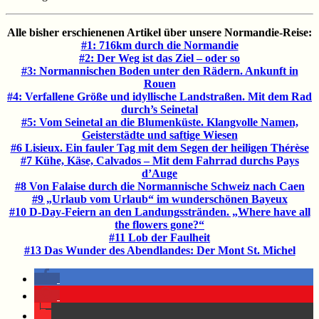
Alle bisher erschienenen Artikel über unsere Normandie-Reise:
#1: 716km durch die Normandie
#2: Der Weg ist das Ziel – oder so
#3: Normannischen Boden unter den Rädern. Ankunft in
Rouen
#4: Verfallene Größe und idyllische Landstraßen. Mit dem Rad
durch’s Seinetal
#5: Vom Seinetal an die Blumenküste. Klangvolle Namen,
Geisterstädte und saftige Wiesen
#6 Lisieux. Ein fauler Tag mit dem Segen der heiligen Thérèse
#7 Kühe, Käse, Calvados – Mit dem Fahrrad durchs Pays
d’Auge
#8 Von Falaise durch die Normannische Schweiz nach Caen
#9 „Urlaub vom Urlaub“ im wunderschönen Bayeux
#10 D-Day-Feiern an den Landungsstränden. „Where have all
the flowers gone?“
#11 Lob der Faulheit
#13 Das Wunder des Abendlandes: Der Mont St. Michel