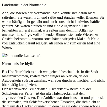
Landstraße in der Normandie
Ach, die Wiesen der Normandie! Man konnte sich daran nicht
sattsehen. Sie waren grün und saftig und standen voller Blumen. Sie
waren häufig nicht gemäht und auch sonst nicht landwirtschaftlich
genutzt. Sie waren einfach da und eine Augenweide. Hier
bemerkten wir erst einmal, wie selten man doch im Alltag so
unversehrte, saftige, voll blühender Blumen stehende Wiesen zu
Gesicht bekommt – warum sonst hätten wir jedes Mal aufs Neue
voll Entzücken darauf reagiert, als sähen wir zum ersten Mal eine
Wiese.
Normannische Idylle
Bis Honfleur blieb es auch weitgehend beschaulich. In die Stadt
hineinzukommen, kostete zwar einiges an Nerven, da der
Autoverkehr spürbar zunahm, war aber durchaus machbar und nicht
übermäßig kompliziert.
Der sehenswerte Teil der alten Fischerstadt – heute Ziel der
Schickeria aus Paris – ist das alte Hafenbecken mit den
angrenzenden Gassen. Der Anblick war durchaus nett und pittoresk,
die schmalen, mit Schiefer versehenen Fassaden, die sich dicht an
dicht um das Becken drängen, in dem das ein oder andere schöne