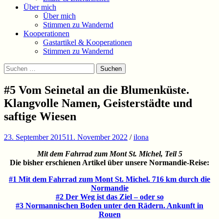
Über mich
Über mich
Stimmen zu Wandernd
Kooperationen
Gastartikel & Kooperationen
Stimmen zu Wandernd
Suchen
Suchen
nach:
#5 Vom Seinetal an die Blumenküste.
Klangvolle Namen, Geisterstädte und
saftige Wiesen
23. September 2015
11. November 2022
/
ilona
Mit dem Fahrrad zum Mont St. Michel, Teil 5
Die bisher erschienen Artikel über unsere Normandie-Reise:
#1 Mit dem Fahrrad zum Mont St. Michel. 716 km durch die
Normandie
#2 Der Weg ist das Ziel – oder so
#3 Normannischen Boden unter den Rädern. Ankunft in
Rouen