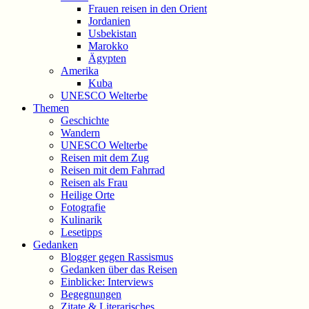
Frauen reisen in den Orient
Jordanien
Usbekistan
Marokko
Ägypten
Amerika
Kuba
UNESCO Welterbe
Themen
Geschichte
Wandern
UNESCO Welterbe
Reisen mit dem Zug
Reisen mit dem Fahrrad
Reisen als Frau
Heilige Orte
Fotografie
Kulinarik
Lesetipps
Gedanken
Blogger gegen Rassismus
Gedanken über das Reisen
Einblicke: Interviews
Begegnungen
Zitate & Literarisches