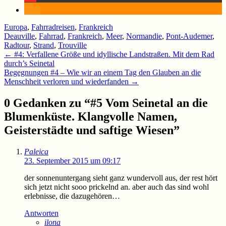
Europa
,
Fahrradreisen
,
Frankreich
Deauville
,
Fahrrad
,
Frankreich
,
Meer
,
Normandie
,
Pont-Audemer
,
Radtour
,
Strand
,
Trouville
Beitragsnavigation
←
#4: Verfallene Größe und idyllische Landstraßen. Mit dem Rad
durch’s Seinetal
Begegnungen #4 – Wie wir an einem Tag den Glauben an die
Menschheit verloren und wiederfanden
→
0 Gedanken zu “
#5 Vom Seinetal an die
Blumenküste. Klangvolle Namen,
Geisterstädte und saftige Wiesen
”
Paleica
23. September 2015 um 09:17
der sonnenuntergang sieht ganz wundervoll aus, der rest hört
sich jetzt nicht sooo prickelnd an. aber auch das sind wohl
erlebnisse, die dazugehören…
Antworten
ilona