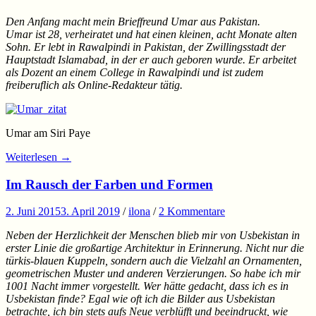
Den Anfang macht mein Brieffreund Umar aus Pakistan.
Umar ist 28, verheiratet und hat einen kleinen, acht Monate alten
Sohn. Er lebt in Rawalpindi in Pakistan, der Zwillingsstadt der
Hauptstadt Islamabad, in der er auch geboren wurde. Er arbeitet
als Dozent an einem College in Rawalpindi und ist zudem
freiberuflich als Online-Redakteur tätig.
Umar am Siri Paye
Weiterlesen
→
Im Rausch der Farben und Formen
2. Juni 2015
3. April 2019
/
ilona
/
2 Kommentare
Neben der Herzlichkeit der Menschen blieb mir von Usbekistan in
erster Linie die großartige Architektur in Erinnerung. Nicht nur die
türkis-blauen Kuppeln, sondern auch die Vielzahl an Ornamenten,
geometrischen Muster und anderen Verzierungen. So habe ich mir
1001 Nacht immer vorgestellt. Wer hätte gedacht, dass ich es in
Usbekistan finde? Egal wie oft ich die Bilder aus Usbekistan
betrachte, ich bin stets aufs Neue verblüfft und beeindruckt, wie