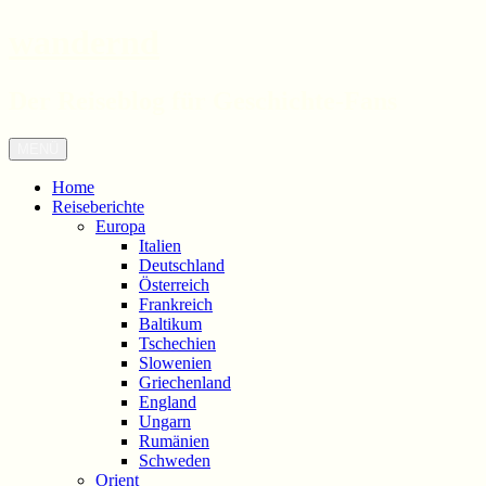
wandernd
Der Reiseblog für Geschichte-Fans
Zum
Menü
Inhalt
springen
Home
Reiseberichte
Europa
Italien
Deutschland
Österreich
Frankreich
Baltikum
Tschechien
Slowenien
Griechenland
England
Ungarn
Rumänien
Schweden
Orient