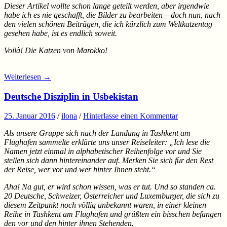
Dieser Artikel wollte schon lange geteilt werden, aber irgendwie
habe ich es nie geschafft, die Bilder zu bearbeiten – doch nun, nach
den vielen schönen Beiträgen, die ich kürzlich zum Weltkatzentag
gesehen habe, ist es endlich soweit.
Voilà! Die Katzen von Marokko!
Weiterlesen
→
Deutsche Disziplin in Usbekistan
25. Januar 2016
/
ilona
/
Hinterlasse einen Kommentar
Als unsere Gruppe sich nach der Landung in Tashkent am
Flughafen sammelte erklärte uns unser Reiseleiter: „Ich lese die
Namen jetzt einmal in alphabetischer Reihenfolge vor und Sie
stellen sich dann hintereinander auf. Merken Sie sich für den Rest
der Reise, wer vor und wer hinter Ihnen steht.“
Aha! Na gut, er wird schon wissen, was er tut. Und so standen ca.
20 Deutsche, Schweizer, Österreicher und Luxemburger, die sich zu
diesem Zeitpunkt noch völlig unbekannt waren, in einer kleinen
Reihe in Tashkent am Flughafen und grüßten ein bisschen befangen
den vor und den hinter ihnen Stehenden.