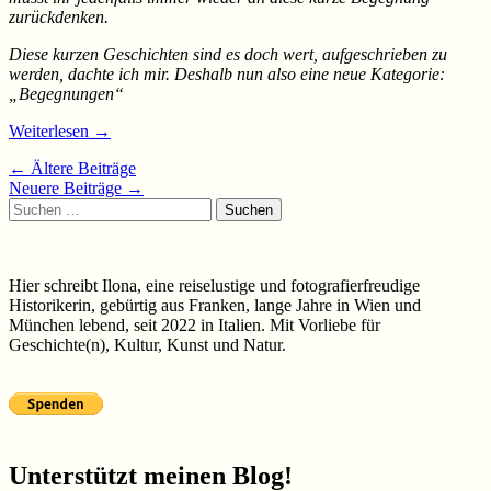
zurückdenken.
Diese kurzen Geschichten sind es doch wert, aufgeschrieben zu
werden, dachte ich mir. Deshalb nun also eine neue Kategorie:
„Begegnungen“
Weiterlesen
→
Beiträge-
←
Ältere Beiträge
Neuere Beiträge
→
Navigation
Suchen
nach:
Hier schreibt Ilona, eine reiselustige und fotografierfreudige
Historikerin, gebürtig aus Franken, lange Jahre in Wien und
München lebend, seit 2022 in Italien. Mit Vorliebe für
Geschichte(n), Kultur, Kunst und Natur.
Unterstützt meinen Blog!