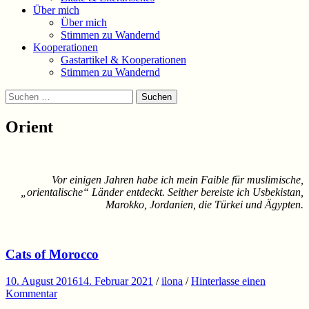
Über mich
Über mich
Stimmen zu Wandernd
Kooperationen
Gastartikel & Kooperationen
Stimmen zu Wandernd
Suchen
Suchen
nach:
Orient
Vor einigen Jahren habe ich mein Faible für muslimische,
„orientalische“ Länder entdeckt. Seither bereiste ich Usbekistan,
Marokko, Jordanien, die Türkei und Ägypten.
Cats of Morocco
10. August 2016
14. Februar 2021
/
ilona
/
Hinterlasse einen
Kommentar