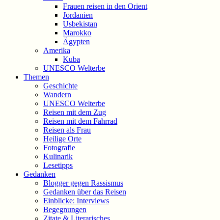
Frauen reisen in den Orient
Jordanien
Usbekistan
Marokko
Ägypten
Amerika
Kuba
UNESCO Welterbe
Themen
Geschichte
Wandern
UNESCO Welterbe
Reisen mit dem Zug
Reisen mit dem Fahrrad
Reisen als Frau
Heilige Orte
Fotografie
Kulinarik
Lesetipps
Gedanken
Blogger gegen Rassismus
Gedanken über das Reisen
Einblicke: Interviews
Begegnungen
Zitate & Literarisches