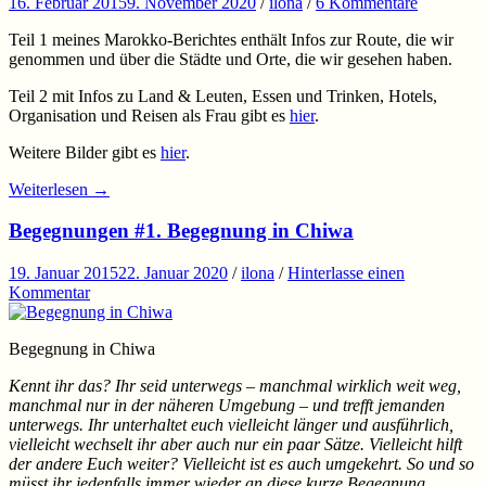
16. Februar 2015
9. November 2020
/
ilona
/
6 Kommentare
Teil 1 meines Marokko-Berichtes enthält Infos zur Route, die wir
genommen und über die Städte und Orte, die wir gesehen haben.
Teil 2 mit Infos zu Land & Leuten, Essen und Trinken, Hotels,
Organisation und Reisen als Frau gibt es
hier
.
Weitere Bilder gibt es
hier
.
Weiterlesen
→
Begegnungen #1. Begegnung in Chiwa
19. Januar 2015
22. Januar 2020
/
ilona
/
Hinterlasse einen
Kommentar
Begegnung in Chiwa
Kennt ihr das? Ihr seid unterwegs – manchmal wirklich weit weg,
manchmal nur in der näheren Umgebung – und trefft jemanden
unterwegs. Ihr unterhaltet euch vielleicht länger und ausführlich,
vielleicht wechselt ihr aber auch nur ein paar Sätze. Vielleicht hilft
der andere Euch weiter? Vielleicht ist es auch umgekehrt. So und so
müsst ihr jedenfalls immer wieder an diese kurze Begegnung