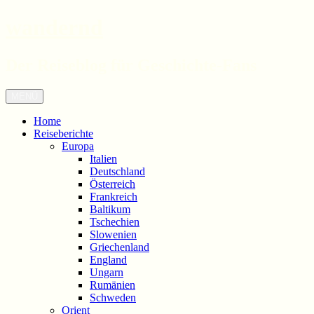
wandernd
Der Reiseblog für Geschichte-Fans
Zum
Menü
Inhalt
springen
Home
Reiseberichte
Europa
Italien
Deutschland
Österreich
Frankreich
Baltikum
Tschechien
Slowenien
Griechenland
England
Ungarn
Rumänien
Schweden
Orient