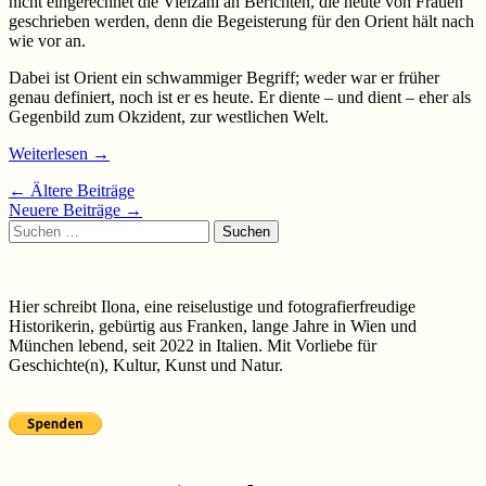
nicht eingerechnet die Vielzahl an Berichten, die heute von Frauen
geschrieben werden, denn die Begeisterung für den Orient hält nach
wie vor an.
Dabei ist Orient ein schwammiger Begriff; weder war er früher
genau definiert, noch ist er es heute. Er diente – und dient – eher als
Gegenbild zum Okzident, zur westlichen Welt.
Weiterlesen
→
Beiträge-
←
Ältere Beiträge
Neuere Beiträge
→
Navigation
Suchen
nach:
Hier schreibt Ilona, eine reiselustige und fotografierfreudige
Historikerin, gebürtig aus Franken, lange Jahre in Wien und
München lebend, seit 2022 in Italien. Mit Vorliebe für
Geschichte(n), Kultur, Kunst und Natur.