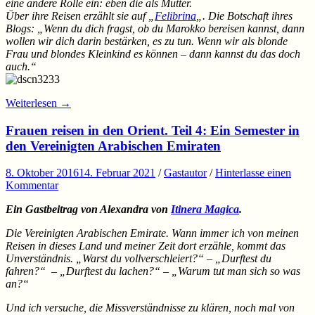
eine andere Rolle ein: eben die als Mutter.
Über ihre Reisen erzählt sie auf „
Felibrina
„. Die Botschaft ihres
Blogs: „Wenn du dich fragst, ob du Marokko bereisen kannst, dann
wollen wir dich darin bestärken, es zu tun. Wenn wir als blonde
Frau und blondes Kleinkind es können – dann kannst du das doch
auch.“
Weiterlesen
→
Frauen reisen in den Orient. Teil 4: Ein Semester in
den Vereinigten Arabischen Emiraten
8. Oktober 2016
14. Februar 2021
/
Gastautor
/
Hinterlasse einen
Kommentar
Ein Gastbeitrag von Alexandra von
Itinera Magica
.
Die Vereinigten Arabischen Emirate. Wann immer ich von meinen
Reisen in dieses Land und meiner Zeit dort erzähle, kommt das
Unverständnis. „Warst du vollverschleiert?“ – „Durftest du
fahren?“ – „Durftest du lachen?“ – „Warum tut man sich so was
an?“
Und ich versuche, die Missverständnisse zu klären, noch mal von