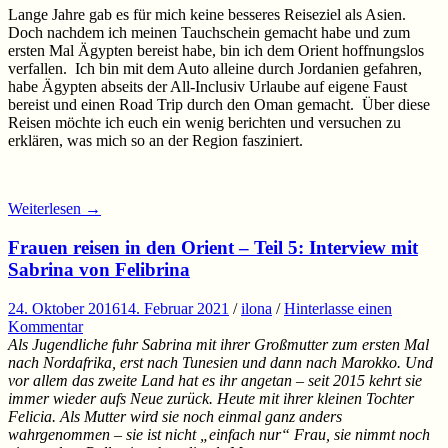
Lange Jahre gab es für mich keine besseres Reiseziel als Asien.
Doch nachdem ich meinen Tauchschein gemacht habe und zum
ersten Mal Ägypten bereist habe, bin ich dem Orient hoffnungslos
verfallen. Ich bin mit dem Auto alleine durch Jordanien gefahren,
habe Ägypten abseits der All-Inclusiv Urlaube auf eigene Faust
bereist und einen Road Trip durch den Oman gemacht. Über diese
Reisen möchte ich euch ein wenig berichten und versuchen zu
erklären, was mich so an der Region fasziniert.
Weiterlesen
→
Frauen reisen in den Orient – Teil 5: Interview mit
Sabrina von Felibrina
24. Oktober 2016
14. Februar 2021
/
ilona
/
Hinterlasse einen
Kommentar
Als Jugendliche fuhr Sabrina mit ihrer Großmutter zum ersten Mal
nach Nordafrika, erst nach Tunesien und dann nach Marokko. Und
vor allem das zweite Land hat es ihr angetan – seit 2015 kehrt sie
immer wieder aufs Neue zurück. Heute mit ihrer kleinen Tochter
Felicia. Als Mutter wird sie noch einmal ganz anders
wahrgenommen – sie ist nicht „einfach nur“ Frau, sie nimmt noch