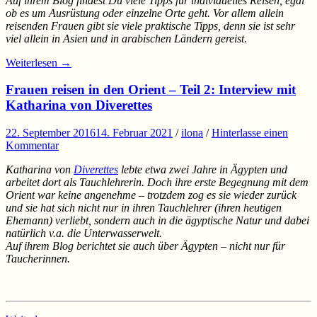
Auf ihrem Blog findest Du viele Tipps für individuelles Reisen, egal
ob es um Ausrüstung oder einzelne Orte geht. Vor allem allein
reisenden Frauen gibt sie viele praktische Tipps, denn sie ist sehr
viel allein in Asien und in arabischen Ländern gereist.
Weiterlesen
→
Frauen reisen in den Orient – Teil 2: Interview mit
Katharina von Diverettes
22. September 2016
14. Februar 2021
/
ilona
/
Hinterlasse einen
Kommentar
Katharina von
Diverettes
lebte etwa zwei Jahre in Ägypten und
arbeitet dort als Tauchlehrerin. Doch ihre erste Begegnung mit dem
Orient war keine angenehme – trotzdem zog es sie wieder zurück
und sie hat sich nicht nur in ihren Tauchlehrer (ihren heutigen
Ehemann) verliebt, sondern auch in die ägyptische Natur und dabei
natürlich v.a. die Unterwasserwelt.
Auf ihrem Blog berichtet sie auch über Ägypten – nicht nur für
Taucherinnen.