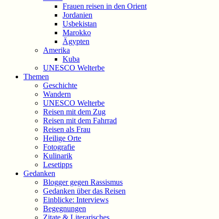
Frauen reisen in den Orient
Jordanien
Usbekistan
Marokko
Ägypten
Amerika
Kuba
UNESCO Welterbe
Themen
Geschichte
Wandern
UNESCO Welterbe
Reisen mit dem Zug
Reisen mit dem Fahrrad
Reisen als Frau
Heilige Orte
Fotografie
Kulinarik
Lesetipps
Gedanken
Blogger gegen Rassismus
Gedanken über das Reisen
Einblicke: Interviews
Begegnungen
Zitate & Literarisches