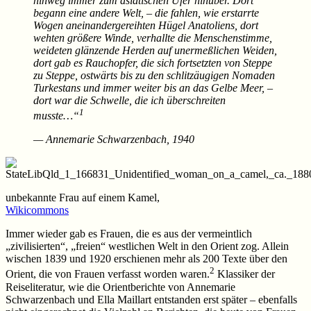
hinweg immer zum asiatischen Ufer hinüber. Dort
begann eine andere Welt, – die fahlen, wie erstarrte
Wogen aneinandergereihten Hügel Anatoliens, dort
wehten größere Winde, verhallte die Menschenstimme,
weideten glänzende Herden auf unermeßlichen Weiden,
dort gab es Rauchopfer, die sich fortsetzten von Steppe
zu Steppe, ostwärts bis zu den schlitzäugigen Nomaden
Turkestans und immer weiter bis an das Gelbe Meer, –
dort war die Schwelle, die ich überschreiten
1
musste…“
— Annemarie Schwarzenbach, 1940
unbekannte Frau auf einem Kamel,
Wikicommons
Immer wieder gab es Frauen, die es aus der vermeintlich
„zivilisierten“, „freien“ westlichen Welt in den Orient zog. Allein
wischen 1839 und 1920 erschienen mehr als 200 Texte über den
2
Orient, die von Frauen verfasst worden waren.
Klassiker der
Reiseliteratur, wie die Orientberichte von Annemarie
Schwarzenbach und Ella Maillart entstanden erst später – ebenfalls