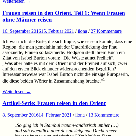
Weiterlesen
→
Frauen reisen in den Orient. Teil 1: Wenn Frauen
ohne Männer reisen
16. September 2016
15. Februar 2021
/
ilona
/
27 Kommentare
Ich war nicht die Erste, die sich fragte, wie es sein konnte, dass eine
Region, die man gemeinhin mit der Unterdrückung der Frau
assoziierte, Frauen so faszinierte. Hodgson stellt ihrem Buch ein
Zitat von Isabel Burton voran: „Die Wüste atmet Freiheit“.
„Was aber hatte es mit dem Orient und der Freiheit auf sich, zwei
auf den ersten Blick einander widersprechenden Begriffen?
Interessanterweise war Isabel Burton nicht die einzige Europäerin,
1
die diese beiden Wörter in Zusammenhang brachte.“
Weiterlesen
→
Artikel-Serie: Frauen reisen in den Orient
8. September 2016
14. Februar 2021
/
ilona
/
13 Kommentare
„
So ging ich in Stambul traumwandlerisch umher (…)
und sah eigentlich über das ansteigende Dächermeer