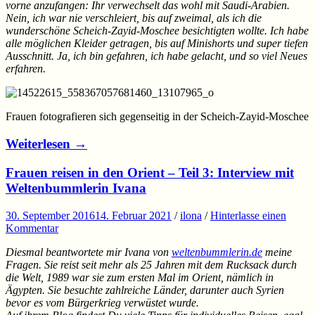
vorne anzufangen: Ihr verwechselt das wohl mit Saudi-Arabien.
Nein, ich war nie verschleiert, bis auf zweimal, als ich die
wunderschöne Scheich-Zayid-Moschee besichtigten wollte. Ich habe
alle möglichen Kleider getragen, bis auf Minishorts und super tiefen
Ausschnitt. Ja, ich bin gefahren, ich habe gelacht, und so viel Neues
erfahren.
Frauen fotografieren sich gegenseitig in der Scheich-Zayid-Moschee
Weiterlesen
→
Frauen reisen in den Orient – Teil 3: Interview mit
Weltenbummlerin Ivana
30. September 2016
14. Februar 2021
/
ilona
/
Hinterlasse einen
Kommentar
Diesmal beantwortete mir Ivana von
weltenbummlerin.de
meine
Fragen. Sie reist seit mehr als 25 Jahren mit dem Rucksack durch
die Welt, 1989 war sie zum ersten Mal im Orient, nämlich in
Ägypten. Sie besuchte zahlreiche Länder, darunter auch Syrien
bevor es vom Bürgerkrieg verwüstet wurde.