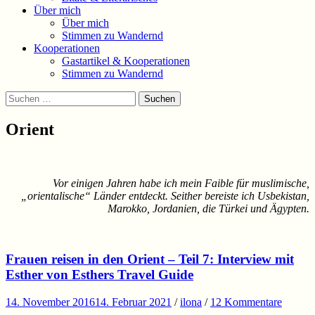
Über mich
Über mich
Stimmen zu Wandernd
Kooperationen
Gastartikel & Kooperationen
Stimmen zu Wandernd
Suchen
Suchen
nach:
Orient
Vor einigen Jahren habe ich mein Faible für muslimische,
„orientalische“ Länder entdeckt. Seither bereiste ich Usbekistan,
Marokko, Jordanien, die Türkei und Ägypten.
Frauen reisen in den Orient – Teil 7: Interview mit
Esther von Esthers Travel Guide
14. November 2016
14. Februar 2021
/
ilona
/
12 Kommentare