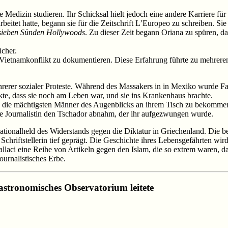
Medizin studieren. Ihr Schicksal hielt jedoch eine andere Karriere für s
eitet hatte, begann sie für die Zeitschrift L’Europeo zu schreiben. Si
sieben Sünden Hollywoods
. Zu dieser Zeit begann Oriana zu spüren, da
ücher.
en Vietnamkonflikt zu dokumentieren. Diese Erfahrung führte zu mehrer
rer sozialer Proteste. Während des Massakers in in Mexiko wurde Fall
te, dass sie noch am Leben war, und sie ins Krankenhaus brachte.
ng, die mächtigsten Männer des Augenblicks an ihrem Tisch zu bekomme
ie Journalistin den Tschador abnahm, der ihr aufgezwungen wurde.
ationalheld des Widerstands gegen die Diktatur in Griechenland. Die be
er Schriftstellerin tief geprägt. Die Geschichte ihres Lebensgefährten w
allaci eine Reihe von Artikeln gegen den Islam, die so extrem waren,
ournalistisches Erbe.
 astronomisches Observatorium leitete