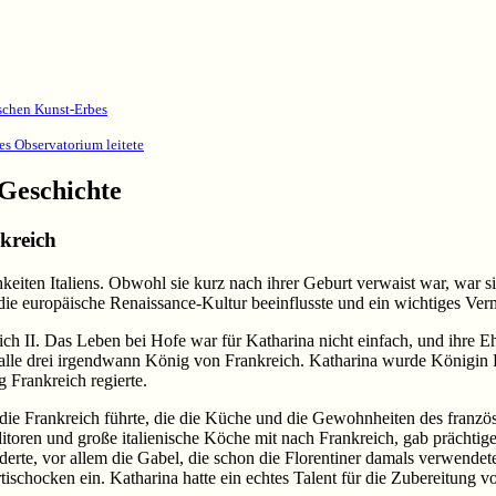
schen Kunst-Erbes
es Observatorium leitete
 Geschichte
kreich
chkeiten Italiens. Obwohl sie kurz nach ihrer Geburt verwaist war, war 
die europäische Renaissance-Kultur beeinflusste und ein wichtiges Verm
ich II. Das Leben bei Hofe war für Katharina nicht einfach, und ihre Eh
 alle drei irgendwann König von Frankreich. Katharina wurde Königin Re
 Frankreich regierte.
n, die Frankreich führte, die die Küche und die Gewohnheiten des fran
itoren und große italienische Köche mit nach Frankreich, gab prächtig
erte, vor allem die Gabel, die schon die Florentiner damals verwendete
schocken ein. Katharina hatte ein echtes Talent für die Zubereitung 