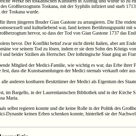
eiche Werke bei toskanischen Künstlern in Auftrag und wurde so zu ei
e des Großherzogtums Toskana, mit der Syphilis infiziert und starb 171
g der Toskana wurde.
 für ihren jüngeren Bruder Gian Gastone zu arrangieren. Die Ehe ende
homosexuell und kulturliebend war, fand keinen Berührungspunkt mit se
Großherzogtum hervor, so dass der Tod von Gian Gastone 1737 das End
ens bevor. Der Konflikt betraf zwar nicht direkt Italien, aber am End
mäne vor seinem Tod zu lösen, indem er sie dem Sohn des Königs von 
el und beider Sizilien als Herrscher. Der lothringische Staat ging an Fr
nde Mitglied der Medici-Familie, wie wichtig es war, das Erbe ihrer F
e fest, dass die Kunstsammlungen der Medici niemals verkauft oder 
 alle anderen kostbaren Besitztümer der Medici als Eigentum des Sta
ast, im Bargello, in der Laurentianischen Bibliothek und in der Kirche 
nna Maria.
als selbst regieren konnte und die keine Rolle in der Politik des Großhe
ici-Dynastie keinen Erben schenken konnte, hinterließ sie der Nachwelt