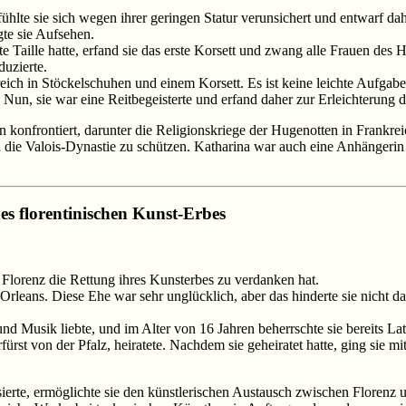
ühlte sie sich wegen ihrer geringen Statur verunsichert und entwarf da
gte sie Aufsehen.
te Taille hatte, erfand sie das erste Korsett und zwang alle Frauen des
duzierte.
rankreich in Stöckelschuhen und einem Korsett. Es ist keine leichte Auf
Nun, sie war eine Reitbegeisterte und erfand daher zur Erleichterung de
 konfrontiert, darunter die Religionskriege der Hugenotten in Frankrei
d die Valois-Dynastie zu schützen. Katharina war auch eine Anhängerin
s florentinischen Kunst-Erbes
 Florenz die Rettung ihres Kunsterbes zu verdanken hat.
Orleans. Diese Ehe war sehr unglücklich, aber das hinderte sie nicht
und Musik liebte, und im Alter von 16 Jahren beherrschte sie bereits 
ürst von der Pfalz, heiratete. Nachdem sie geheiratet hatte, ging sie 
essierte, ermöglichte sie den künstlerischen Austausch zwischen Flore