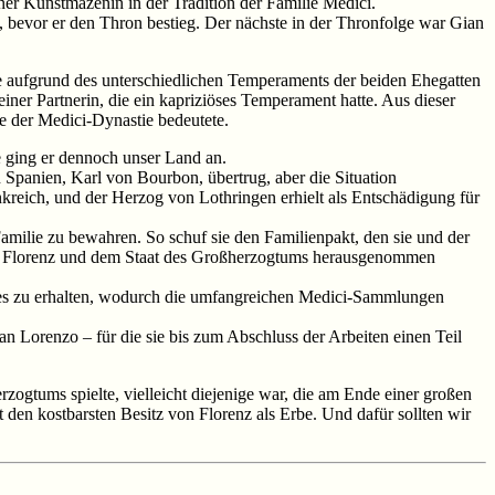
ner Kunstmäzenin in der Tradition der Familie Medici.
3, bevor er den Thron bestieg. Der nächste in der Thronfolge war Gian
te aufgrund des unterschiedlichen Temperaments der beiden Ehegatten
iner Partnerin, die ein kapriziöses Temperament hatte. Aus dieser
e der Medici-Dynastie bedeutete.
e ging er dennoch unser Land an.
Spanien, Karl von Bourbon, übertrug, aber die Situation
ankreich, und der Herzog von Lothringen erhielt als Entschädigung für
amilie zu bewahren. So schuf sie den Familienpakt, den sie und der
aus Florenz und dem Staat des Großherzogtums herausgenommen
ates zu erhalten, wodurch die umfangreichen Medici-Sammlungen
San Lorenzo – für die sie bis zum Abschluss der Arbeiten einen Teil
rzogtums spielte, vielleicht diejenige war, die am Ende einer großen
 den kostbarsten Besitz von Florenz als Erbe. Und dafür sollten wir