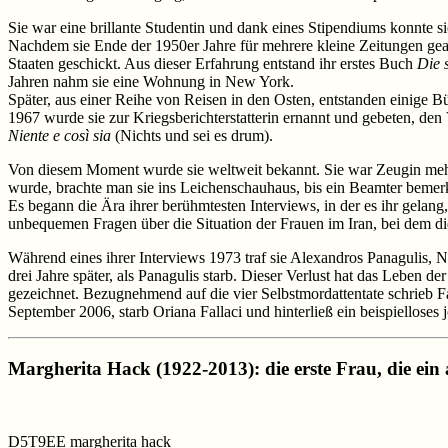
Sie war eine brillante Studentin und dank eines Stipendiums konnte sie 
Nachdem sie Ende der 1950er Jahre für mehrere kleine Zeitungen gearb
Staaten geschickt. Aus dieser Erfahrung entstand ihr erstes Buch
Die 
Jahren nahm sie eine Wohnung in New York.
Später, aus einer Reihe von Reisen in den Osten, entstanden einige B
1967 wurde sie zur Kriegsberichterstatterin ernannt und gebeten, d
Niente e così sia
(Nichts und sei es drum).
Von diesem Moment wurde sie weltweit bekannt. Sie war Zeugin mehre
wurde, brachte man sie ins Leichenschauhaus, bis ein Beamter bemerk
Es begann die Ära ihrer berühmtesten Interviews, in der es ihr gela
unbequemen Fragen über die Situation der Frauen im Iran, bei dem d
Während eines ihrer Interviews 1973 traf sie Alexandros Panagulis, N
drei Jahre später, als Panagulis starb. Dieser Verlust hat das Leben d
gezeichnet. Bezugnehmend auf die vier Selbstmordattentate schrieb F
September 2006, starb Oriana Fallaci und hinterließ ein beispielloses j
Margherita Hack (1922-2013): die erste Frau, die ein
D5T9EE margherita hack