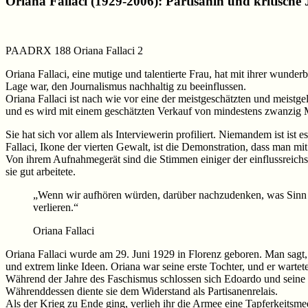
Oriana Fallaci (1929-2006): Partisanin und kritische 
PAADRX 188 Oriana Fallaci 2
Oriana Fallaci, eine mutige und talentierte Frau, hat mit ihrer wunderb
Lage war, den Journalismus nachhaltig zu beeinflussen.
Oriana Fallaci ist nach wie vor eine der meistgeschätzten und meistge
und es wird mit einem geschätzten Verkauf von mindestens zwanzig 
Sie hat sich vor allem als Interviewerin profiliert. Niemandem ist ist
Fallaci, Ikone der vierten Gewalt, ist die Demonstration, dass man mi
Von ihrem Aufnahmegerät sind die Stimmen einiger der einflussreichsten
sie gut arbeitete.
„Wenn wir aufhören würden, darüber nachzudenken, was Sinn m
verlieren.“
Oriana Fallaci
Oriana Fallaci wurde am 29. Juni 1929 in Florenz geboren. Man sagt, 
und extrem linke Ideen. Oriana war seine erste Tochter, und er wartet
Während der Jahre des Faschismus schlossen sich Edoardo und seine To
Währenddessen diente sie dem Widerstand als Partisanenrelais.
Als der Krieg zu Ende ging, verlieh ihr die Armee eine Tapferkeitsmeda