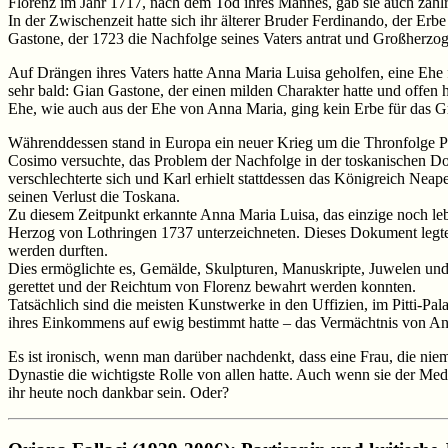
Florenz im Jahr 1717, nach dem Tod ihres Mannes, gab sie auch zahlr
In der Zwischenzeit hatte sich ihr älterer Bruder Ferdinando, der Erb
Gastone, der 1723 die Nachfolge seines Vaters antrat und Großherzo
Auf Drängen ihres Vaters hatte Anna Maria Luisa geholfen, eine Ehe
sehr bald: Gian Gastone, der einen milden Charakter hatte und offen 
Ehe, wie auch aus der Ehe von Anna Maria, ging kein Erbe für das 
Währenddessen stand in Europa ein neuer Krieg um die Thronfolge Pol
Cosimo versuchte, das Problem der Nachfolge in der toskanischen Do
verschlechterte sich und Karl erhielt stattdessen das Königreich Neap
seinen Verlust die Toskana.
Zu diesem Zeitpunkt erkannte Anna Maria Luisa, das einzige noch lebe
Herzog von Lothringen 1737 unterzeichneten. Dieses Dokument legt
werden durften.
Dies ermöglichte es, Gemälde, Skulpturen, Manuskripte, Juwelen und
gerettet und der Reichtum von Florenz bewahrt werden konnten.
Tatsächlich sind die meisten Kunstwerke in den Uffizien, im Pitti-Pal
ihres Einkommens auf ewig bestimmt hatte – das Vermächtnis von A
Es ist ironisch, wenn man darüber nachdenkt, dass eine Frau, die niem
Dynastie die wichtigste Rolle von allen hatte. Auch wenn sie der Med
ihr heute noch dankbar sein. Oder?