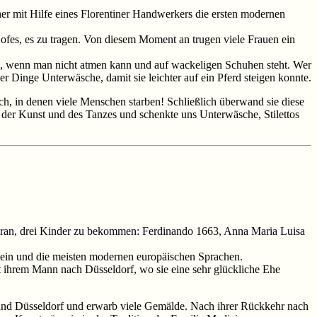
her mit Hilfe eines Florentiner Handwerkers die ersten modernen
 Hofes, es zu tragen. Von diesem Moment an trugen viele Frauen ein
gabe, wenn man nicht atmen kann und auf wackeligen Schuhen steht. Wer
r Dinge Unterwäsche, damit sie leichter auf ein Pferd steigen konnte.
ch, in denen viele Menschen starben! Schließlich überwand sie diese
 der Kunst und des Tanzes und schenkte uns Unterwäsche, Stilettos
 daran, drei Kinder zu bekommen: Ferdinando 1663, Anna Maria Luisa
Latein und die meisten modernen europäischen Sprachen.
mit ihrem Mann nach Düsseldorf, wo sie eine sehr glückliche Ehe
nz und Düsseldorf und erwarb viele Gemälde. Nach ihrer Rückkehr nach