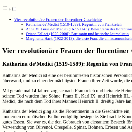
Vier revolutionäre Frauen der florentiner Geschichte
Katharina de‘Medici (1519-1589): Regentin von Frankreich
Anna M. Luisa de‘ Medici (1677-1743): Bewahrerin des florentini
Oriana Fallaci (1929-2006): Partisanin und kritische Journalistin
Margherita Hack (1922-2013): die erste Frau, die ein astronomisch
Vier revolutionäre Frauen der florentiner
Katharina de‘Medici (1519-1589): Regentin von Fran
Katharina de‘ Medici ist eine der berühmtesten historischen Persönli
überwand, und zu einer der mächtigsten Frauen ihrer Zeit wurde, die 
Mit gerade mal 14 Jahren zog sie nach Frankreich und heiratete Heinr
seinem Tod wurden ihre Söhne, Franz II., Karl IX. und Heinrich III.,
Medici, die nach dem Tod ihres Mannes Heinrich II. dreißig Jahre lang
Katharina de‘ Medici ging als die Florentinerin in die Geschichte ei
modernen europäischen Kultur endgültig besiegelte. Sie brachte Kond
gutes Essen. Sie war es, die den Gebrauch von elegantem Besteck förd
Verwendung von Olivenöl, Crespelle, Spinat, Bohnen, Erbsen und Arti