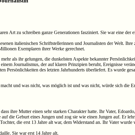
Journalistin
aren Art zu schreiben ganze Generationen fasziniert. Sie war eine der ein
lesenen italienischen Schriftstellerinnen und Journalisten der Welt. Ih
Millionen Exemplaren ihrer Werke gerechnet.
 es mehr als ihr gelungen, die dunkelsten Aspekte bekannter Persönlichke
t einem Journalismus, der auf klaren Prinzipien beruht, Ereignisse verä
 Persönlichkeiten des letzten Jahrhunderts überliefert. Es wurde gesagt,
acht und was nicht, was möglich ist und was nicht, würde sich die E
dass ihre Mutter einen sehr starken Charakter hatte. Ihr Vater, Edoard
e auf die Geburt eines Jungen und zog sie wie einen Jungen auf. Er lehr
chter, die erst 13 Jahre alt war, dem Widerstand an. Ihr Vater wurde 
ille. Sie war erst 14 Jahre alt.