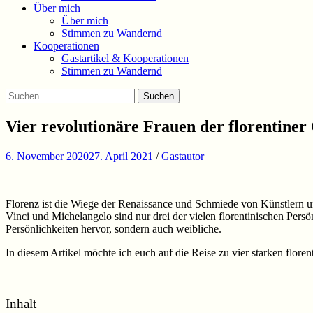
Über mich
Über mich
Stimmen zu Wandernd
Kooperationen
Gastartikel & Kooperationen
Stimmen zu Wandernd
Suchen
Suchen
nach:
Vier revolutionäre Frauen der florentiner
6. November 2020
27. April 2021
/
Gastautor
Florenz ist die Wiege der Renaissance und Schmiede von Künstlern un
Vinci und Michelangelo sind nur drei der vielen florentinischen Persön
Persönlichkeiten hervor, sondern auch weibliche.
In diesem Artikel möchte ich euch auf die Reise zu vier starken flore
Inhalt