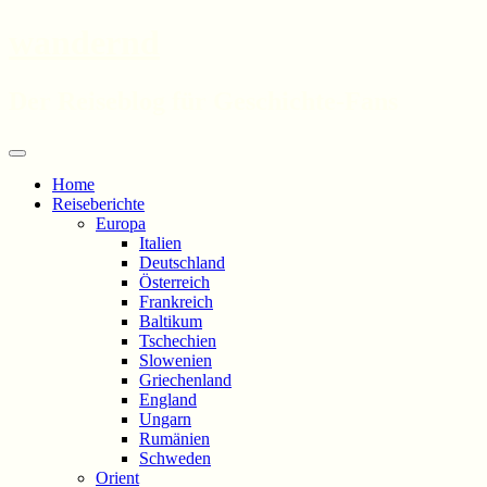
wandernd
Der Reiseblog für Geschichte-Fans
Zum
Menü
Inhalt
Home
springen
Reiseberichte
Europa
Italien
Deutschland
Österreich
Frankreich
Baltikum
Tschechien
Slowenien
Griechenland
England
Ungarn
Rumänien
Schweden
Orient