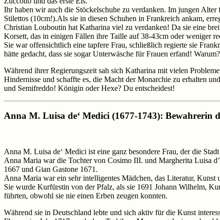
Zuccotto und das erste Eis.
Ihr haben wir auch die Stöckelschuhe zu verdanken. Im jungen Alter f
Stilettos (10cm!).Als sie in diesen Schuhen in Frankreich ankam, erre
Christian Louboutin hat Katharina viel zu verdanken! Da sie eine brei
Korsett, das in einigen Fällen ihre Taille auf 38-43cm oder weniger re
Sie war offensichtlich eine tapfere Frau, schließlich regierte sie F
hätte gedacht, dass sie sogar Unterwäsche für Frauen erfand! Warum? 
Während ihrer Regierungszeit sah sich Katharina mit vielen Problemen
Hindernisse und schaffte es, die Macht der Monarchie zu erhalten un
und Semifreddo! Königin oder Hexe? Du entscheidest!
Anna M. Luisa de‘ Medici (1677-1743): Bewahrerin de
Anna M. Luisa de‘ Medici ist eine ganz besondere Frau, der die Stadt
Anna Maria war die Tochter von Cosimo III. und Margherita Luisa d’
1667 und Gian Gastone 1671.
Anna Maria war ein sehr intelligentes Mädchen, das Literatur, Kunst 
Sie wurde Kurfürstin von der Pfalz, als sie 1691 Johann Wilhelm, Kurf
führten, obwohl sie nie einen Erben zeugen konnten.
Während sie in Deutschland lebte und sich aktiv für die Kunst inter