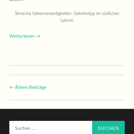
Terracina Sehenswuerdigkeiten: Geheimtipp im südlichen
Latium
Weiterlesen
→
Beiträge-
←
Ältere Beiträge
Navigation
Suchen
nach: