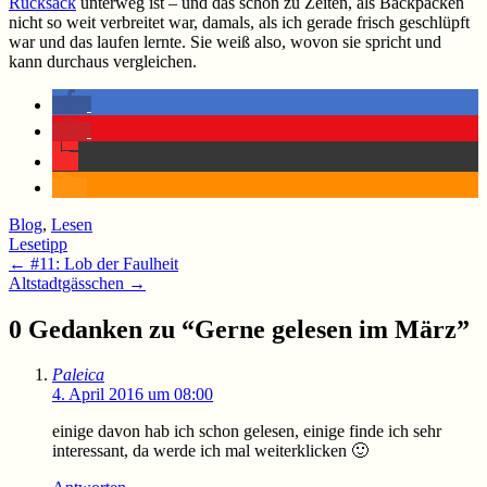
Rucksack
unterweg ist – und das schon zu Zeiten, als Backpacken
nicht so weit verbreitet war, damals, als ich gerade frisch geschlüpft
war und das laufen lernte. Sie weiß also, wovon sie spricht und
kann durchaus vergleichen.
Blog
,
Lesen
Lesetipp
Beitragsnavigation
←
#11: Lob der Faulheit
Altstadtgässchen
→
0 Gedanken zu “
Gerne gelesen im März
”
Paleica
4. April 2016 um 08:00
einige davon hab ich schon gelesen, einige finde ich sehr
interessant, da werde ich mal weiterklicken 🙂