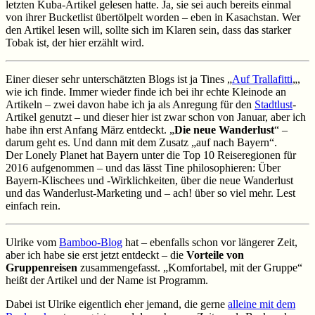
letzten Kuba-Artikel gelesen hatte. Ja, sie sei auch bereits einmal
von ihrer Bucketlist übertölpelt worden – eben in Kasachstan. Wer
den Artikel lesen will, sollte sich im Klaren sein, dass das starker
Tobak ist, der hier erzählt wird.
Einer dieser sehr unterschätzten Blogs ist ja Tines „
Auf Trallafitti
„,
wie ich finde. Immer wieder finde ich bei ihr echte Kleinode an
Artikeln – zwei davon habe ich ja als Anregung für den
Stadtlust
-
Artikel genutzt – und dieser hier ist zwar schon von Januar, aber ich
habe ihn erst Anfang März entdeckt. „
Die neue Wanderlust
“ –
darum geht es. Und dann mit dem Zusatz „auf nach Bayern“.
Der Lonely Planet hat Bayern unter die Top 10 Reiseregionen für
2016 aufgenommen – und das lässt Tine philosophieren: Über
Bayern-Klischees und -Wirklichkeiten, über die neue Wanderlust
und das Wanderlust-Marketing und – ach! über so viel mehr. Lest
einfach rein.
Ulrike vom
Bamboo-Blog
hat – ebenfalls schon vor längerer Zeit,
aber ich habe sie erst jetzt entdeckt – die
Vorteile von
Gruppenreisen
zusammengefasst. „Komfortabel, mit der Gruppe“
heißt der Artikel und der Name ist Programm.
Dabei ist Ulrike eigentlich eher jemand, die gerne
alleine mit dem