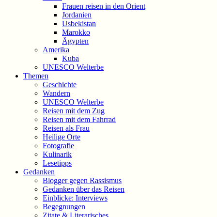
Frauen reisen in den Orient
Jordanien
Usbekistan
Marokko
Ägypten
Amerika
Kuba
UNESCO Welterbe
Themen
Geschichte
Wandern
UNESCO Welterbe
Reisen mit dem Zug
Reisen mit dem Fahrrad
Reisen als Frau
Heilige Orte
Fotografie
Kulinarik
Lesetipps
Gedanken
Blogger gegen Rassismus
Gedanken über das Reisen
Einblicke: Interviews
Begegnungen
Zitate & Literarisches