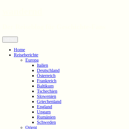
wandernd
Der Reiseblog für Geschichte-Fans
Zum
Menü
Inhalt
springen
Home
Reiseberichte
Europa
Italien
Deutschland
Österreich
Frankreich
Baltikum
Tschechien
Slowenien
Griechenland
England
Ungarn
Rumänien
Schweden
Orient