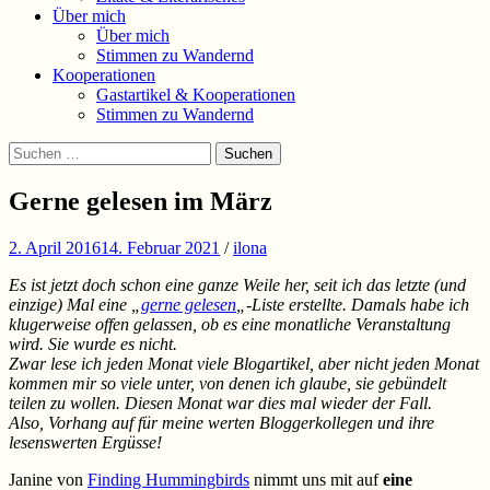
Über mich
Über mich
Stimmen zu Wandernd
Kooperationen
Gastartikel & Kooperationen
Stimmen zu Wandernd
Suchen
Suchen
nach:
Gerne gelesen im März
2. April 2016
14. Februar 2021
/
ilona
Es ist jetzt doch schon eine ganze Weile her, seit ich das letzte (und
einzige) Mal eine „
gerne gelesen
„-Liste erstellte. Damals habe ich
klugerweise offen gelassen, ob es eine monatliche Veranstaltung
wird. Sie wurde es nicht.
Zwar lese ich jeden Monat viele Blogartikel, aber nicht jeden Monat
kommen mir so viele unter, von denen ich glaube, sie gebündelt
teilen zu wollen. Diesen Monat war dies mal wieder der Fall.
Also, Vorhang auf für meine werten Bloggerkollegen und ihre
lesenswerten Ergüsse!
Janine von
Finding Hummingbirds
nimmt uns mit auf
eine