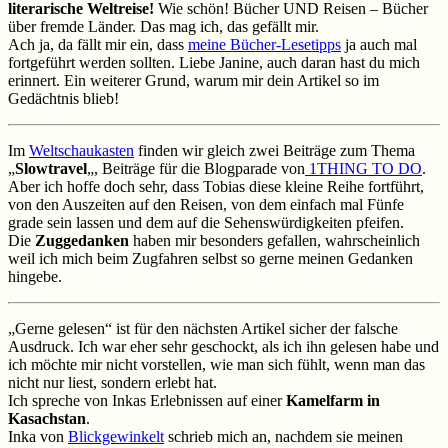
literarische Weltreise!
Wie schön! Bücher UND Reisen – Bücher
über fremde Länder. Das mag ich, das gefällt mir.
Ach ja, da fällt mir ein, dass
meine Bücher-Lesetipps
ja auch mal
fortgeführt werden sollten. Liebe Janine, auch daran hast du mich
erinnert. Ein weiterer Grund, warum mir dein Artikel so im
Gedächtnis blieb!
Im
Weltschaukasten
finden wir gleich zwei Beiträge zum Thema
„
Slowtravel
„, Beiträge für die Blogparade von
1THING TO DO
.
Aber ich hoffe doch sehr, dass Tobias diese kleine Reihe fortführt,
von den Auszeiten auf den Reisen, von dem einfach mal Fünfe
grade sein lassen und dem auf die Sehenswürdigkeiten pfeifen.
Die
Zuggedanken
haben mir besonders gefallen, wahrscheinlich
weil ich mich beim Zugfahren selbst so gerne meinen Gedanken
hingebe.
„Gerne gelesen“ ist für den nächsten Artikel sicher der falsche
Ausdruck. Ich war eher sehr geschockt, als ich ihn gelesen habe und
ich möchte mir nicht vorstellen, wie man sich fühlt, wenn man das
nicht nur liest, sondern erlebt hat.
Ich spreche von Inkas Erlebnissen auf einer
Kamelfarm in
Kasachstan
.
Inka von
Blickgewinkelt
schrieb mich an, nachdem sie meinen